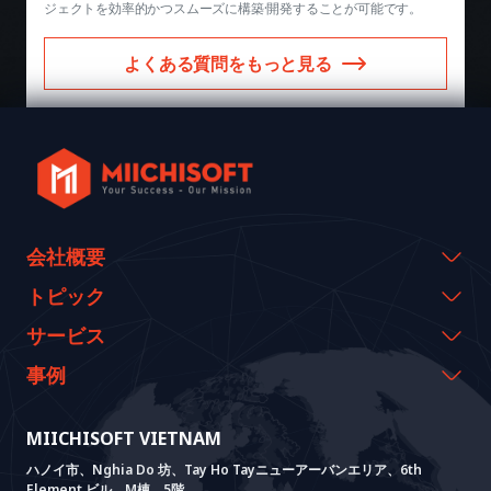
ジェクトを効率的かつスムーズに構築·開発することが可能です。
よくある質問をもっと見る
会社概要
会社概要
トピック
代表のメッセージ
イベント & ウェビナー
サービス
沿革
資料室
AI CO-CREATION
事例
経営理念
ブログ
GROWTH LAB
Dify導入支援
事例紹介
価値観
MIICHISOFT VIETNAM
ニュース
AI+ SOLUTIONS
AI PoC開発
Core Lab
実績
ハノイ市、Nghia Do 坊、Tay Ho Tayニューアーバンエリア、6th
FAQ
VIETNAM BRIDGE
System Lab
AI+ Products
お客様の声
Element ビル、M棟、5階。