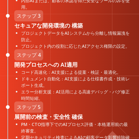
内部AIまたは、顧客の承認を得た安全なツールのみを使
用。
ステップ 3
セキュアな開発環境の 構築
プロジェクトデータをAIシステムから分離し情報漏洩を
防止。
プロジェクト内の役割に応じたAIアクセス権限の設定。
ステップ 4
開発プロセスへの AI適用
コード高速化：AI支援による提案・検証・最適化。
ドキュメント自動化：AI支援による仕様書作成・技術レ
ポート生成。
エラー分析支援：AI活用による高速デバッグ・バグ修正
時間短縮。
ステップ 5
展開前の検査・安全性 確保
PM・CTO指導下でのAIプロセス評価・本格運用前の最
終審査。
定期セキュリティ検査によるAIの顧客データ影響排除確