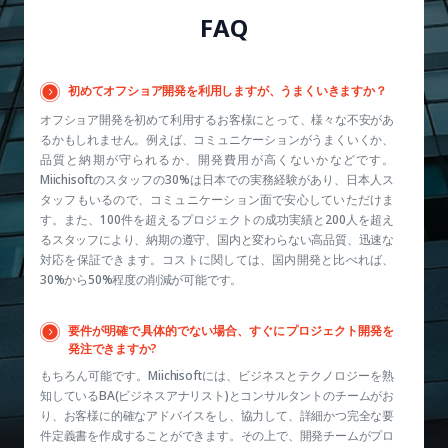
FAQ
初めてオフショア開発を利用しますが、うまくいきますか？
オフショア開発を初めて利用するお客様にとって、様々な不安があ
るかもしれません。例えば、コミュニケーションがうまくいくか、
品質と納期が守られるか、開発費用が高くないかなどです。
Miichisoftのスタッフの30%は日本での実務経験があり、日本人ス
タッフもいるので、コミュニケーション面で安心していただけま
す。また、100件を超えるプロジェクトの成功実績と200人を超え
るスタッフにより、納期の遵守、国内と変わらない高品質、迅速な
対応を保証できます。コストに関しては、国内開発と比べれば、
30%から50%程度の削減が可能です。
要件が明確で具体的でない場合、すぐにプロジェクト開発を
発注できますか?
もちろん可能です。Miichisoftには、ビジネスとテクノロジーを熟
知しているBA(ビジネスアナリスト)とコンサルタントのチームがお
り、お客様に的確なアドバイスをし、協力して、詳細かつ完全な要
件定義書を作成することができます。その上で、開発チームがプロ