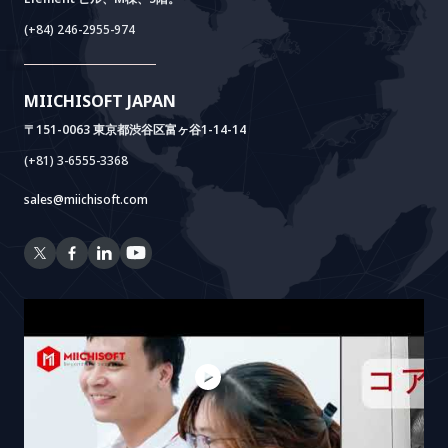
Power Lab
BOTモデル
AI+ Package
Meet AI+
(+84) 246-2955-974
Cloud Lab
法人設立支援
AIDO
Multi-Agent Package
Doc AI+
Camera AI Package
MIICHISOFT JAPAN
RAG Package
〒151-0063 東京都渋谷区富ヶ谷1-14-14
(+81) 3-6555-3368
sales@miichisoft.com