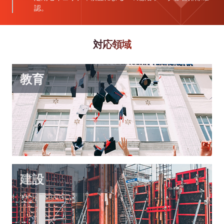
認。
対応領域
教育
オンライン学習システム
企業向けオンライントレーニング
外国語学習システム
建設
土木の生産支援クラウド
BIM モデル管理