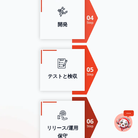
開発
テストと検収
リリース/運用
保守