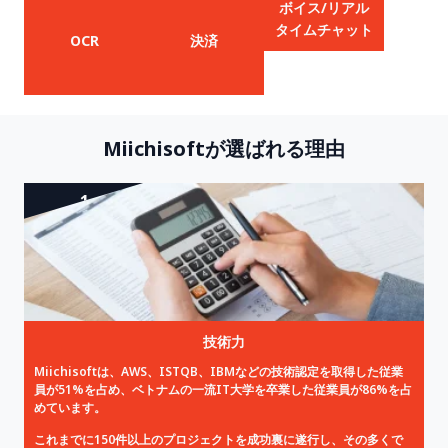
ボイス/リアル
タイムチャット
OCR
決済
Miichisoftが選ばれる理由
1
技術力
Miichisoftは、AWS、ISTQB、IBMなどの技術認定を取得した従業
員が51%を占め、ベトナムの一流IT大学を卒業した従業員が86%を占
めています。
これまでに150件以上のプロジェクトを成功裏に遂行し、その多くで