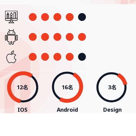
12名
16名
3名
IOS
Android
Design