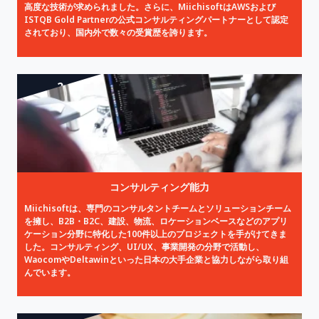
高度な技術が求められました。さらに、MiichisoftはAWSおよび
ISTQB Gold Partnerの公式コンサルティングパートナーとして認定
されており、国内外で数々の受賞歴を誇ります。
2
コンサルティング能力
Miichisoftは、専門のコンサルタントチームとソリューションチーム
を擁し、B2B・B2C、建設、物流、ロケーションベースなどのアプリ
ケーション分野に特化した100件以上のプロジェクトを手がけてきま
した。コンサルティング、UI/UX、事業開発の分野で活動し、
WaocomやDeltawinといった日本の大手企業と協力しながら取り組
んでいます。