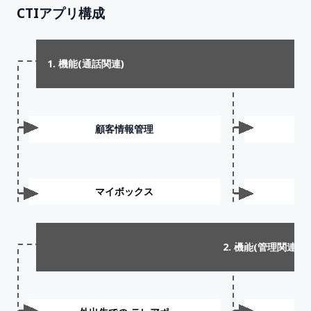
CTIアプリ構成
1. 機能(通話関連)
顧客情報管理
オ
マイボックス
2. 機能(管理関連)