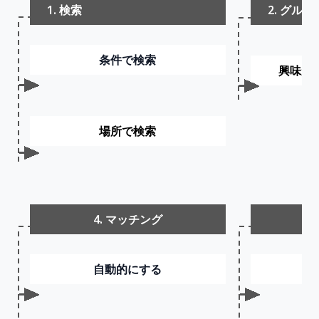
1. 検索
2. グルーフ
条件で検索
興味が
場所で検索
4. マッチング
自動的にする
各