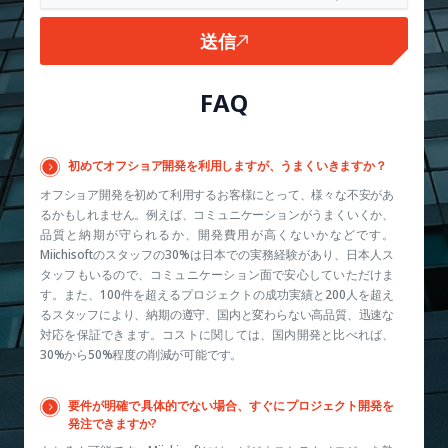
送信
FAQ
初めてオフショア開発を利用しますが、うまくいきますか？
オフショア開発を初めて利用するお客様にとって、様々な不安があ
るかもしれません。例えば、コミュニケーションがうまくいくか、
品質と納期が守られるか、開発費用が高くないかなどです。
Miichisoftのスタッフの30%は日本での実務経験があり、日本人ス
タッフもいるので、コミュニケーション面で安心していただけま
す。また、100件を超えるプロジェクトの成功実績と200人を超え
るスタッフにより、納期の遵守、国内と変わらない高品質、迅速な
対応を保証できます。コストに関しては、国内開発と比べれば、
30%から50%程度の削減が可能です。
要件が明確で具体的でない場合、すぐにプロジェクト開発を
発注できますか?