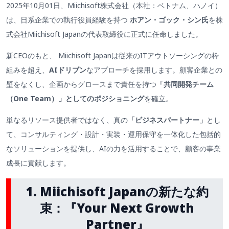
2025年10月01日、Miichisoft株式会社（本社：ベトナム、ハノイ）
は、日系企業での執行役員経験を持つ
ホアン・ゴック・シン氏
を株
式会社Miichisoft
Japanの代表取締役に正式に任命しました
。
新CEOのもと、
Miichisoft
Japanは従来のITアウトソーシングの枠
組みを超え、
AIドリブン
なアプローチを採用します。顧客企業との
壁をなくし、企画からグロースまで責任を持つ
「共同開発チーム
（One Team）」としてのポジショニング
を確立。
単なるリソース提供者ではなく、真の
「ビジネスパートナー」
とし
て、コンサルティング・設計・実装・運用保守を一体化した包括的
なソリューションを提供し、AIの力を活用することで、顧客の事業
成長に貢献します。
1
. Miichisoft Japanの新たな約
束：『Your Next Growth
Partner』