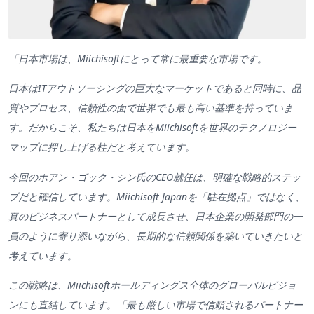
「日本市場は、Miichisoftにとって常に最重要な市場です。
日本はITアウトソーシングの巨大なマーケットであると同時に、品
質やプロセス、信頼性の面で世界でも最も高い基準を持っていま
す。だからこそ、私たちは日本をMiichisoftを世界のテクノロジー
マップに押し上げる柱だと考えています。
今回のホアン・ゴック・シン氏のCEO就任は、明確な戦略的ステッ
プだと確信しています。
Miichisoft Japanを「駐在拠点」ではなく、
真のビジネスパートナーとして成長させ、日本企業の開発部門の一
員のように寄り添いながら、長期的な信頼関係を築いていきたいと
考えています。
この戦略は、Miichisoftホールディングス全体のグローバルビジョ
ンにも直結しています。「最も厳しい市場で信頼されるパートナー