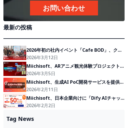
お問い合わせ
最新の投稿
2026年初の社内イベント「Cafe BOD」、クラ
イアントの『Growth Partner』を目指して
2026年3月12日
Miichisoft、ARアニメ観光体験プロジェクト
「沖縄2Go！」の開発に参画
2026年3月5日
Miichisoft、生成AI PoC開発サービスを提供開
始。アイデアを2〜4週間で実現可能なプロトタ
2026年2月11日
イプに。
Miichisoft、日本企業向けに「Dify AIチャッ
トボット」導入支援プランを50％割引で提供。
2026年2月2日
先着10社限定！
Tag News