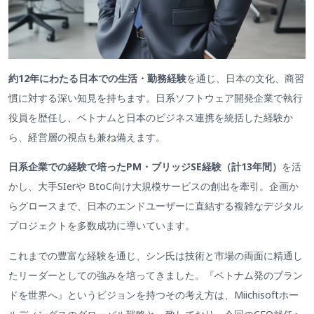
約12年にわたる日本での生活・勤務経験
を通じ、日本の文化、商習
慣に対する深い知見を持ちます。日系ソフトウェア開発企業で執行
役員を歴任し、ベトナムと日本のビジネス連携を統括した経験か
ら、経営層の視点も兼ね備えます。
日系企業での経験で培ったPM・ブリッジSE経験（計13年間）
を活
かし、大手SIerや BtoC向け大規模サービスの創出を牽引。企画か
らグロースまで、日本のエンドユーザーに直結する複雑なデジタル
プロジェクトを多数成功に導いています。
これまでの豊富な経験を通じ、シン氏は技術と市場の両面に精通し
たリーダーとしての強みを培ってきました。『ベトナム発のブラン
ドを世界へ』というビジョンを持つその考え方は、Miichisoftホー