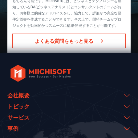
もちろん可能です。Miichisoftには、ビジネスとテクノロジーを熟
知しているBA(ビジネスアナリスト)とコンサルタントのチームがお
り、お客様に的確なアドバイスをし、協力して、詳細かつ完全な要
件定義書を作成することができます。その上で、開発チームがプロ
ジェクトを効率的かつスムーズに構築·開発することが可能です。
よくある質問をもっと見る
会社概要
会社概要
トピック
代表のメッセージ
イベント & ウェビナー
サービス
沿革
資料室
AI CO-CREATION
事例
経営理念
ブログ
GROWTH LAB
Dify導入支援