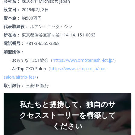
会社名：
株式会社Miichisoft Japan
設立日：
2019年7月8日
資本金：
約500万円
代表取締役：
ホアン・ゴック・シン
所在地：
東京都渋谷区富ヶ谷1-14-14, 151-0063
電話番号：
+81-3-6555-3368
加盟団体：
・おもてなしICT協会（
https://www.omotenashi-ict.jp/
）
・AirTrip CXO Salon（
https://www.airtrip.co.jp/cxo-
salon/airtrip-fes/
）
取引銀行：
三菱UFJ銀行
私たちと提携して、独自のサ
クセスストーリーを構築して
ください