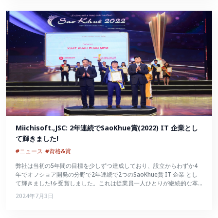
Miichisoft.,JSC: 2年連続でSaoKhue賞(2022) IT 企業とし
て輝きました!
#ニュース
#資格&賞
弊社は当初の5年間の目標を少しずつ達成しており、設立からわずか4
年でオフショア開発の分野で2年連続で2つのSaoKhue賞 IT 企業 とし
て輝きました!を受賞しました。これは従業員一人ひとりが継続的な革
新を続け、数々の試練を切り抜けて大きく成長したことの証でもあるで
2024年7月3日
しょう。