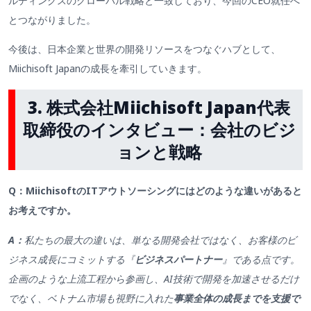
ルディングスのグローバル戦略と一致しており、今回のCEO就任へ
とつながりました。
今後は、日本企業と世界の開発リソースをつなぐハブとして、
Miichisoft Japanの成長を牽引していきます。
3.
株式会社Miichisoft
Japan
代表
取締役のインタビュー：会社のビジ
ョンと戦略
Q：MiichisoftのITアウトソーシングにはどのような違いがあると
お考えですか
。
A：
私たちの最大の違いは、単なる開発会社ではなく、お客様のビ
ジネス成長にコミットする『
ビジネスパートナー
』である点です。
企画のような上流工程から参画し、AI技術で開発を加速させるだけ
でなく、ベトナム市場も視野に入れた
事業全体の成長までを支援で