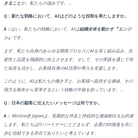
きること
が、私たちの強みです。」
Q：新たな戦略において、AIはどのような役割を果たしますか
。
A：
はい。私たちの戦略において、AIは
組織全体を動かす『エンジ
ン』
です。
まず、私たち自身のあらゆる開発プロセスにAIを深く組み込み、生
産性と品質を飛躍的に向上させます。そして、その実践を通じて得
た知見を活かし、お客様自身のAI活用や導入を支援します。
このように、AIは私たちの働き方と、お客様へ提供する価値、その
両方を根本から変革するという戦略の中核を担っています。」
Q：日本の顧客に伝えたいメッセージは何ですか。
A：
Miichisoft
Japanは、長期的な伴走と持続的な価値創出をお約束
します。私たち
は
IT
パートナーにとどまらず、企業のDX推進を共に
歩む信頼できる存在でありたいと考えています。