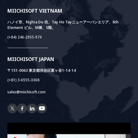
事例紹介
価値観
ニュース
AI+ SOLUTIONS
AI PoC開発
Core Lab
MIICHISOFT VIETNAM
実績
FAQ
VIETNAM BRIDGE
System Lab
AI+ Products
お客様の声
ハノイ市、Nghia Do 坊、Tay Ho Tayニューアーバンエリア、6th
Element ビル、M棟、5階。
Power Lab
BOTモデル
AI+ Package
Meet AI+
(+84) 246-2955-974
Cloud Lab
法人設立支援
AIDO
Multi-Agent Package
Doc AI+
Camera AI Package
MIICHISOFT JAPAN
RAG Package
〒151-0063 東京都渋谷区富ヶ谷1-14-14
(+81) 3-6555-3368
sales@miichisoft.com