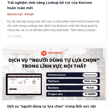
Trải nghiệm tính năng Lookup bổ trợ của Kintone 
hoàn toàn mới
#JavaScript
#VueJS
Dự án này tập trung vào việc tạo ra một phần mềm bổ trợ mạnh mẽ
cho tính năng Lookup mặc định của Kintone; một nền tảng quản lý
công việc và cơ sở dữ liệu đám mây phổ biến. Tính năng Lookup
trong Kintone cho phép người dùng tìm kiếm và truy cập thông tin
7/11/2023
từ nhiều ứng dụng khác nhau; tạo sự tiện lợi trong quản lý dữ liệu.
Dịch vụ “người dùng tự lựa chọn” trong lĩnh vực nội 