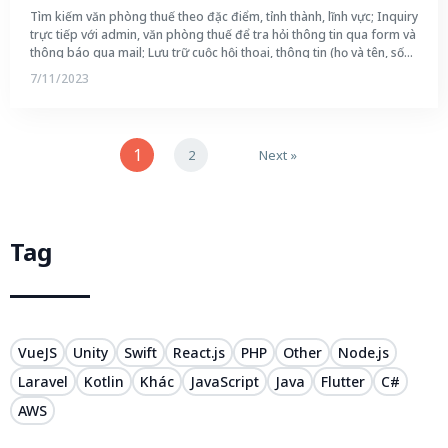
Tìm kiếm văn phòng thuế theo đặc điểm, tỉnh thành, lĩnh vực; Inquiry
trực tiếp với admin, văn phòng thuế để tra hỏi thông tin qua form và
thông báo qua mail; Lưu trữ cuộc hội thoại, thông tin (họ và tên, số
điện thoại và địa chỉ văn phòng, homepage,...) của nhà tư vấn thuế
7/11/2023
trên cơ sở dữ liệu.
1
2
Next »
Tag
VueJS
Unity
Swift
React.js
PHP
Other
Node.js
Laravel
Kotlin
Khác
JavaScript
Java
Flutter
C#
AWS