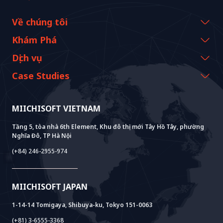
Về chúng tôi
Thông tin công ty
Khám Phá
Thông điệp từ CEO
Sự kiện & Webinars
Dịch vụ
Lịch sử và cột mốc
Tài nguyên Miichisoft
AI CO-CREATION
Case Studies
Tầm nhìn & Nhiệm vụ
Blog
GROWTH LAB
Hỗ Trợ Triển Khai Dify
Câu chuyện khách hàng
Giá trị bền vững
Tin tức Miichisoft
AI+ SOLUTIONS
Phát Triển AI PoC
Core Lab
MIICHISOFT VIETNAM
Thành tựu
FAQ
VIETNAM BRIDGE
System Lab
AI+ Products
Phỏng vấn khách hàng
Tầng 5, tòa nhà 6th Element, Khu đô thị mới Tây Hồ Tây, phường
Nghĩa Đô, TP Hà Nội
Power Lab
Mô Hình BOT
AI+ Package
Meet AI+
(+84) 246-2955-974
Cloud Lab
Hỗ Trợ Thành Lập Pháp Nhân
AIDO
Multi-Agent Package
Doc AI+
Camera AI Package
MIICHISOFT JAPAN
RAG Package
1-14-14 Tomigaya, Shibuya-ku, Tokyo 151-0063
(+81) 3-6555-3368