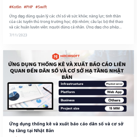
#Kotlin
#PHP
#Swift
Ứng dụng dùng quản lý các chỉ số về sức khỏe; năng lực; tinh thần
của các tuyển thủ trong trường học; đội nhóm; câu lạc bộ thể thao
và các huấn luyện viên; người dùng cá nhân. Ứng dụng cho phép
nhập các thông tin như tốc độ; chiều cao; cân nặng;.... theo dõi sự cải
7/11/2023
thiện chỉ số và so sánh năng lực giữa các đội nhóm. Việc này giúp
các câu lạc bộ; trường học; huấn luyện viên có thể dễ dàng đánh giá
năng lực của team; tuyển thủ một cách chính xác; từ đó giúp xác
định nhân tài thể thao tốt hơn để tào tạo thành vận động viên chuyên
nghiệp từ sớm.
Ứng dụng thống kê và xuất báo cáo dân số và cơ sở 
hạ tầng tại Nhật Bản