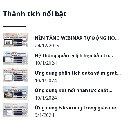
Thành tích nổi bật
NỀN TẢNG WEBINAR TỰ ĐỘNG HOÁ
24/12/2025
ALL-IN-ONE
Hệ thống quản lý lịch hẹn bảo trì
10/1/2024
trong toà nhà
Ứng dụng phân tích data và migrate
10/1/2024
data từ hệ thống Lotus Notes sang
hệ thống Kintone
Ứng dụng kết nối nhân lực chất
10/1/2024
lượng cao trong ngành xây dựng
Ứng dụng E-learning trong giáo dục
9/1/2024