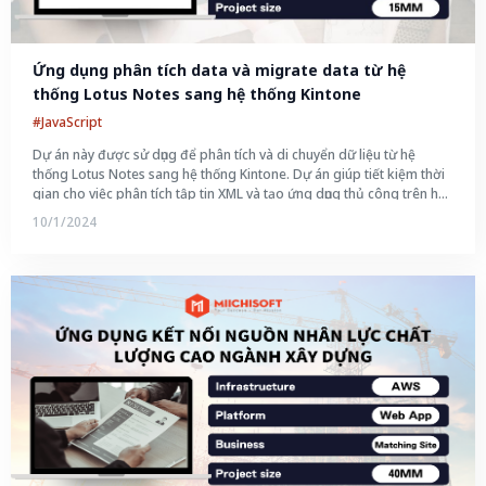
Ứng dụng phân tích data và migrate data từ hệ 
thống Lotus Notes sang hệ thống Kintone
#JavaScript
Dự án này được sử dụng để phân tích và di chuyển dữ liệu từ hệ
thống Lotus Notes sang hệ thống Kintone. Dự án giúp tiết kiệm thời
gian cho việc phân tích tập tin XML và tạo ứng dụng thủ công trên hệ
thống Kintone. Ngoài ra; việc phân tích tập tin XML và tạo ứng dụng
10/1/2024
đều được thực hiện tự động; giúp nâng cao hiệu quả làm việc. Hơn
nữa; dự án đảm bảo độ chính xác trong việc phân tích tập tin XML và
tạo ứng dụng.