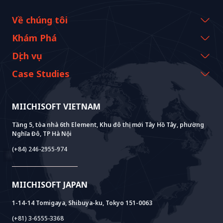
Về chúng tôi
Thông tin công ty
Khám Phá
Thông điệp từ CEO
Sự kiện & Webinars
Dịch vụ
Lịch sử và cột mốc
Tài nguyên Miichisoft
AI CO-CREATION
Case Studies
Tầm nhìn & Nhiệm vụ
Blog
GROWTH LAB
Hỗ Trợ Triển Khai Dify
Câu chuyện khách hàng
Giá trị bền vững
Tin tức Miichisoft
AI+ SOLUTIONS
Phát Triển AI PoC
Core Lab
MIICHISOFT VIETNAM
Thành tựu
FAQ
VIETNAM BRIDGE
System Lab
AI+ Products
Phỏng vấn khách hàng
Tầng 5, tòa nhà 6th Element, Khu đô thị mới Tây Hồ Tây, phường
Nghĩa Đô, TP Hà Nội
Power Lab
Mô Hình BOT
AI+ Package
Meet AI+
(+84) 246-2955-974
Cloud Lab
Hỗ Trợ Thành Lập Pháp Nhân
AIDO
Multi-Agent Package
Doc AI+
Camera AI Package
MIICHISOFT JAPAN
RAG Package
1-14-14 Tomigaya, Shibuya-ku, Tokyo 151-0063
(+81) 3-6555-3368