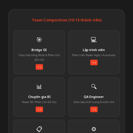
Team Composition (10-15 thành viên)
🎯
💻
Bridge SE
Lập trình viên
Giao tiếp tiếng Nhật & Phân tích
Phát triển Power Apps / Automate
yêu cầu
5-8
1-2
📊
🔍
Chuyên gia BI
QA Engineer
Power BI / Phân tích dữ liệu
Đảm bảo chất lượng & kiểm thử
2-3
1-2
📋
⚙️