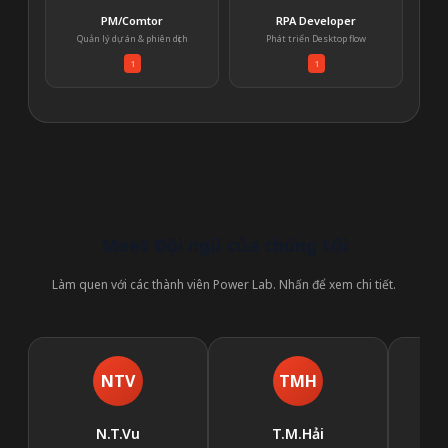
PM/Comtor
RPA Developer
Quản lý dự án & phiên dịch
Phát triển Desktop flow
1
1
Meet Đội ngũ của chúng tôi
Làm quen với các thành viên Power Lab. Nhấn để xem chi tiết.
NTV
TMH
N.T.Vu
T.M.Hải