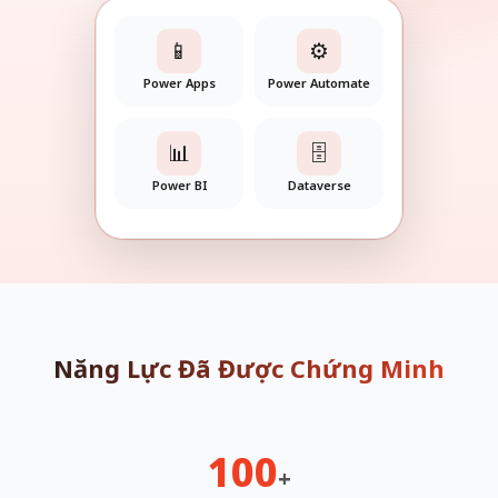
📱
⚙️
Power Apps
Power Automate
📊
🗄️
Power BI
Dataverse
Năng Lực Đã Được Chứng Minh
100
+