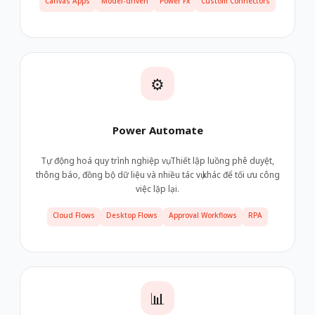
Canvas Apps
Model-driven
Power Fx
Custom Connectors
⚙️
Power Automate
Tự động hoá quy trình nghiệp vụ. Thiết lập luồng phê duyệt,
thông báo, đồng bộ dữ liệu và nhiều tác vụ khác để tối ưu công
việc lặp lại.
Cloud Flows
Desktop Flows
Approval Workflows
RPA
📊