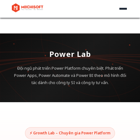
Power Lab
Đội ngũ phát triển Power Platform chuyên biệt. Phát triển
Power Apps, Power Automate và Power BI
theo mô hình đối
tác dành cho công ty SI và công ty tư vấn.
⚡ Growth Lab – Chuyên gia Power Platform