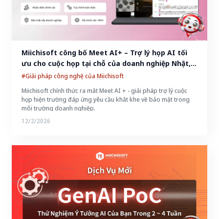
Miichisoft công bố Meet AI+ – Trợ lý họp AI tối 
ưu cho cuộc họp tại chỗ của doanh nghiệp Nhật, 
giúp giảm tới 90% thời gian tổng hợp biên bản
#Giải pháp công nghệ của Miichisoft
Miichisoft chính thức ra mắt Meet AI + - giải pháp trợ lý cuộc
họp hiện trường đáp ứng yêu cầu khắt khe về bảo mật trong
môi trường doanh nghiệp.
12/2/2026