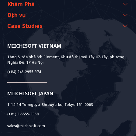
Thông tin công ty
Khám Phá
Thông điệp từ CEO
Sự kiện & Webinars
Dịch vụ
Lịch sử và cột mốc
Tài nguyên Miichisoft
AI CO-CREATION
Case Studies
Tầm nhìn & Nhiệm vụ
Blog
GROWTH LAB
Hỗ Trợ Triển Khai Dify
Câu chuyện khách hàng
Giá trị bền vững
Tin tức Miichisoft
AI+ SOLUTIONS
Phát Triển AI PoC
Core Lab
MIICHISOFT VIETNAM
Thành tựu
FAQ
VIETNAM BRIDGE
System Lab
AI+ Products
Phỏng vấn khách hàng
Tầng 5, tòa nhà 6th Element, Khu đô thị mới Tây Hồ Tây, phường
Nghĩa Đô, TP Hà Nội
Power Lab
Mô Hình BOT
AI+ Package
Meet AI+
(+84) 246-2955-974
Cloud Lab
Hỗ Trợ Thành Lập Pháp Nhân
AIDO
Multi-Agent Package
Doc AI+
Camera AI Package
MIICHISOFT JAPAN
RAG Package
1-14-14 Tomigaya, Shibuya-ku, Tokyo 151-0063
(+81) 3-6555-3368
sales@miichisoft.com