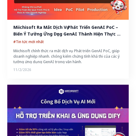
Miichisoft Ra Mắt Dịch Vụ Phát Triển GenAI PoC – 
Biến Ý Tưởng Ứng Dụng GenAI Thành Hiện Thực 
Chỉ Trong 2-4 Tuần
#Tin tức mới nhất
Miichisoft chính thức ra mắt dịch vụ Phát triển GenAI PoC, giúp
doanh nghiệp nhanh. chóng kiểm chứng tính khả thi của các ý
tưởng ứng dụng GenAI trong vận hành.
11/2/2026