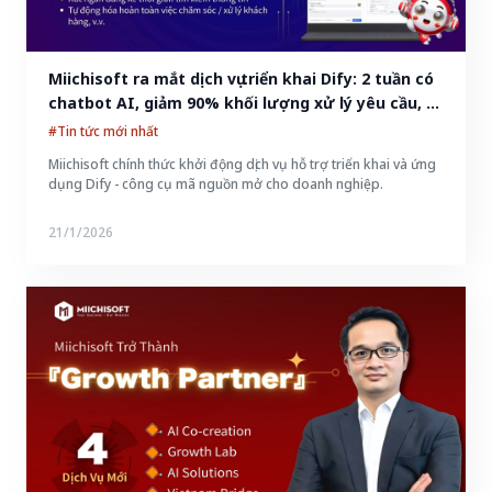
Miichisoft ra mắt dịch vụ triển khai Dify: 2 tuần có 
chatbot AI, giảm 90% khối lượng xử lý yêu cầu, 
bảo mật tuyệt đối
#Tin tức mới nhất
Miichisoft chính thức khởi động dịch vụ hỗ trợ triển khai và ứng
dụng Dify - công cụ mã nguồn mở cho doanh nghiệp.
21/1/2026