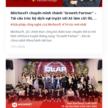
Miichisoft chuyển mình thành “Growth Partner” – 
Tái cấu trúc bộ dịch vụ 4 trụ cột với AI làm cốt lõi, ra 
mắt công cụ AIDO giúp doanh nghiệp khám phá 
#Giải pháp công nghệ của Miichisoft
#Tin tức mới nhất
tiềm năng AI chỉ trong 5 phút
Miichisoft., JSC chính thức công bố chiến lược chuyển đổi từ mô
hình offshore truyền thống sang "Growth Partner" - đối tác
công nghệ đồng hành dài hạn.
19/1/2026