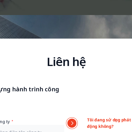
Liên hệ
ựng hành trình công
Tôi đang sử dụng phát 
ng ty
động không?