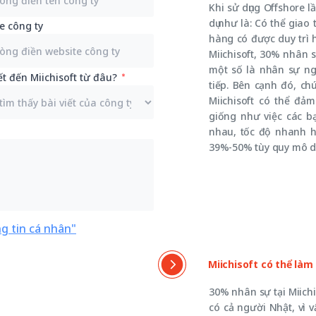
Khi sử dụng Offshore l
dụ như là: Có thể giao
e công ty
hàng có được duy trì 
Miichisoft, 30% nhân 
một số là nhân sự ngư
ết đến Miichisoft từ đâu?
tiếp. Bên cạnh đó, ch
Miichisoft có thể đả
giống như việc các b
nhau, tốc độ nhanh h
39%-50% tùy quy mô d
g tin cá nhân"
Miichisoft có thể là
30% nhân sự tại Miichi
có cả người Nhật, vì 