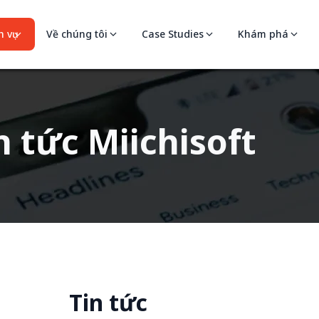
 vụ
Về chúng tôi
Case Studies
Khám phá
n tức Miichisoft
Tin tức