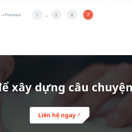
…
7
« Previous
1
5
6
 để xây dựng câu chuyệ
Liên hệ ngay