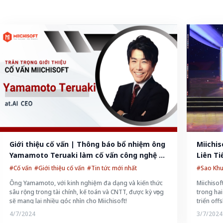
Giới thiệu cố vấn | Thông báo bổ nhiệm ông 
Miichis
Yamamoto Teruaki làm cố vấn công nghệ 
Liên Ti
của Miichisoft!
#Cố vấn
#Giới thiệu cố vấn
#Tin tức mới nhất
#Sao Kh
Ông Yamamoto, với kinh nghiệm đa dạng và kiến thức
Miichiso
sâu rộng trong tài chính, kế toán và CNTT, được kỳ vọng
trong hai
sẽ mang lại nhiều góc nhìn cho Miichisoft!
triển off
4/7/2024
3/7/2024