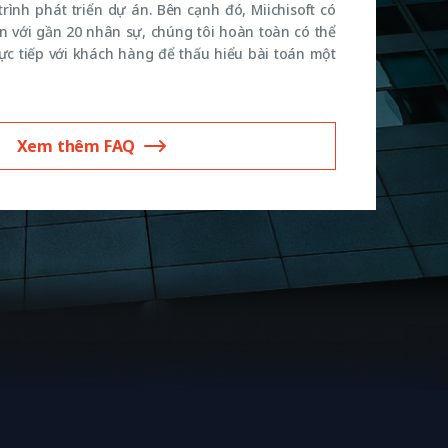
rình phát triển dự án. Bên cạnh đó, Miichisoft có
n với gần 20 nhân sự, chúng tôi hoàn toàn có thể
rực tiếp với khách hàng để thấu hiểu bài toán một
Xem thêm FAQ