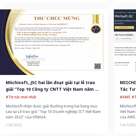
Miichisoft,.JSC hai lần đoạt giải tại lễ trao 
MIICHI
giải “Top 10 Công ty CNTT Việt Nam năm 
Tác Tư
2022” của VINASA
#Tin tức mới nhất
#AWS
#T
Miichisoft nhận được giải thưởng trong hai hạng mục
Miichisof
sau tại Lễ trao giải "Top 10 Doanh nghiệp ICT Việt Nam
Việt Nam 
năm 2022" của VINASA.
của AWS
1/8/2022
14/7/202