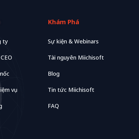
i
Khám Phá
 ty
Sự kiện & Webinars
ừ CEO
Tài nguyên Miichisoft
 mốc
Blog
iệm vụ
Tin tức Miichisoft
g
FAQ