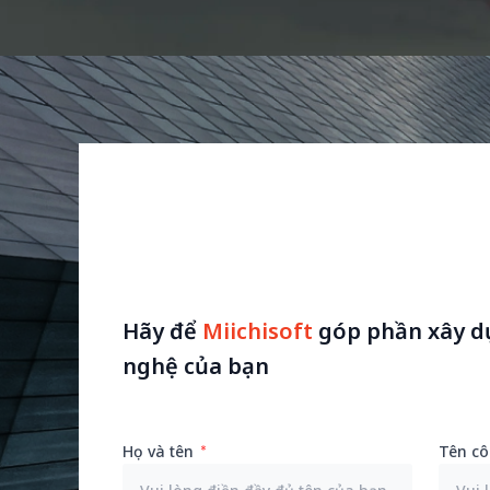
Hãy để
Miichisoft
góp phần xây d
nghệ của bạn
Họ và tên
Tên cô