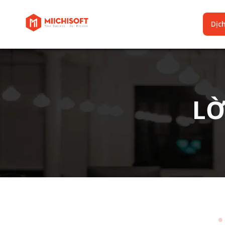
Dịc
LỜ