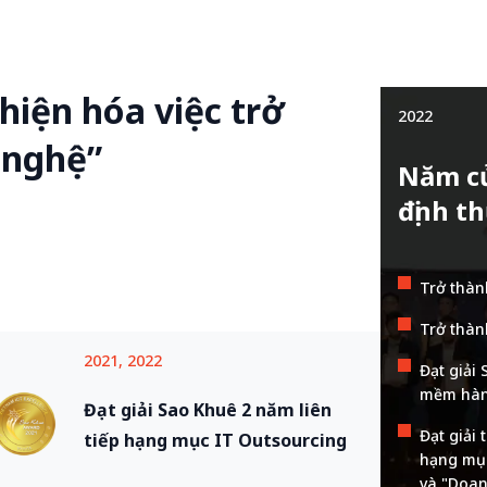
hiện hóa việc trở
2022
 nghệ”
Năm củ
định t
Trở thàn
Trở thàn
2021, 2022
Đạt giải
mềm hàng
Đạt giải Sao Khuê 2 năm liên
Đạt giải
tiếp hạng mục IT Outsourcing
hạng mục
và "Doan