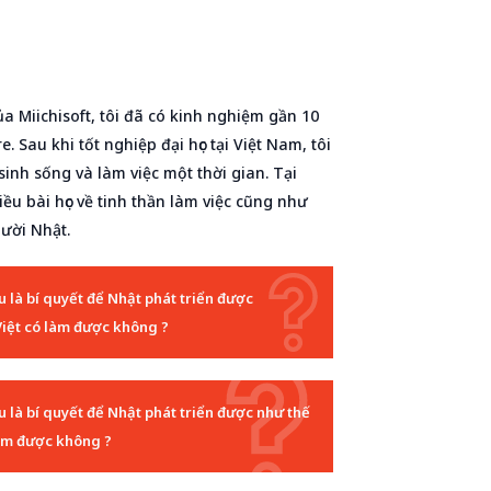
a Miichisoft, tôi đã có kinh nghiệm gần 10
. Sau khi tốt nghiệp đại học tại Việt Nam, tôi
inh sống và làm việc một thời gian. Tại
iều bài học về tinh thần làm việc cũng như
ười Nhật.
âu là bí quyết để Nhật phát triển được
Việt có làm được không ?
âu là bí quyết để Nhật phát triển được như thế
làm được không ?