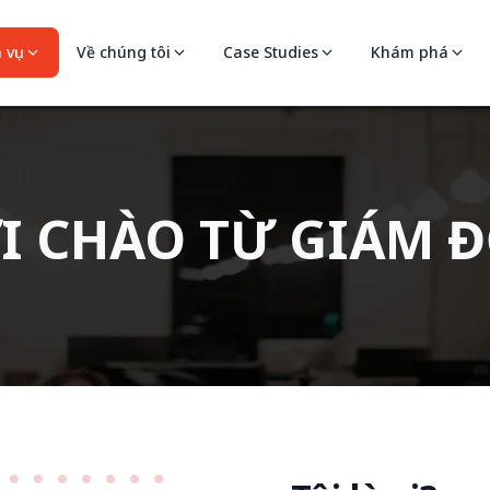
h vụ
Về chúng tôi
Case Studies
Khám phá
I CHÀO TỪ GIÁM 