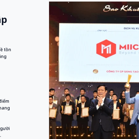
ập
đề tồn
ing
 điểm
 mang
người
.