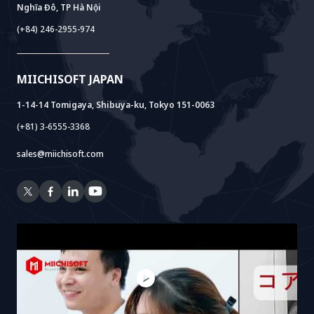
Nghĩa Đô, TP Hà Nội
Power Lab
Mô Hình BOT
AI+ Package
Meet AI+
(+84) 246-2955-974
Cloud Lab
Hỗ Trợ Thành Lập Pháp Nhân
AIDO
Multi-Agent Package
Doc AI+
Camera AI Package
MIICHISOFT JAPAN
RAG Package
1-14-14 Tomigaya, Shibuya-ku, Tokyo 151-0063
(+81) 3-6555-3368
sales@miichisoft.com