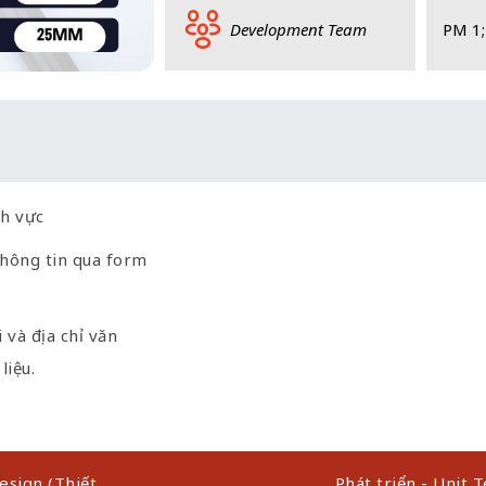
Development Team
PM 1;
nh vực
❮
thông tin qua form
i và địa chỉ văn
liệu.
esign (Thiết
Phát triển - Unit T