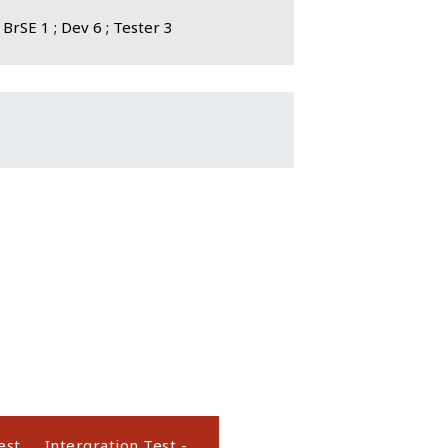
 BrSE 1 ; Dev 6 ; Tester 3
❯
est
Intergration Test -