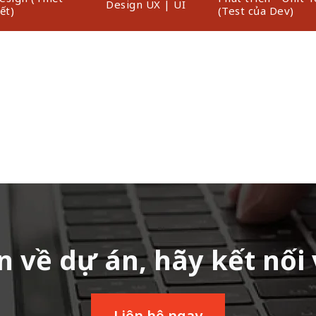
Design UX | UI
iết)
(Test của Dev)
 về dự án, hãy kết nối 
Liên hệ ngay