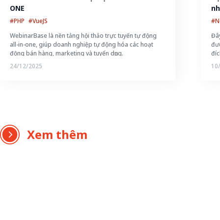
ONE
nh
#PHP
#VueJS
#N
WebinarBase là nền tảng hội thảo trực tuyến tự động
Đây
all-in-one, giúp doanh nghiệp tự động hóa các hoạt
đượ
động bán hàng, marketing và tuyển dụng.
đíc
cô
24/12/2025
10
chu
Xem thêm