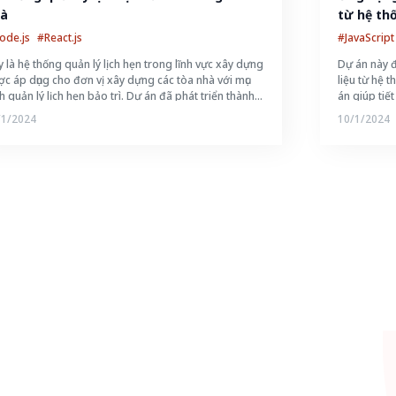
à
từ hệ th
Kintone
ode.js
#React.js
#JavaScript
 là hệ thống quản lý lịch hẹn trong lĩnh vực xây dựng
Dự án này đ
c áp dụng cho đơn vị xây dựng các tòa nhà với mục
liệu từ hệ t
h quản lý lịch hẹn bảo trì. Dự án đã phát triển thành
án giúp tiết
ng và được đưa vào sử dụng cho hơn 100 tòa nhà
và tạo ứng 
/1/2024
10/1/2024
ng cư tại Nhật Bản.
ra; việc ph
thực hiện t
Hơn nữa; d
tích tập tin