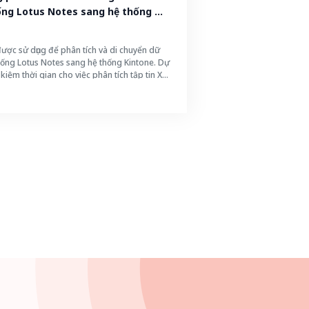
ống Lotus Notes sang hệ thống 
ược sử dụng để phân tích và di chuyển dữ
hống Lotus Notes sang hệ thống Kintone. Dự
 kiệm thời gian cho việc phân tích tập tin XML
dụng thủ công trên hệ thống Kintone. Ngoài
ân tích tập tin XML và tạo ứng dụng đều được
ự động; giúp nâng cao hiệu quả làm việc.
ự án đảm bảo độ chính xác trong việc phân
 XML và tạo ứng dụng.