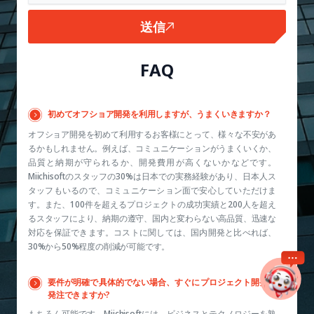
送信
FAQ
初めてオフショア開発を利用しますが、うまくいきますか？
オフショア開発を初めて利用するお客様にとって、様々な不安があ
るかもしれません。例えば、コミュニケーションがうまくいくか、
品質と納期が守られるか、開発費用が高くないかなどです。
Miichisoftのスタッフの30%は日本での実務経験があり、日本人ス
タッフもいるので、コミュニケーション面で安心していただけま
す。また、100件を超えるプロジェクトの成功実績と200人を超え
るスタッフにより、納期の遵守、国内と変わらない高品質、迅速な
対応を保証できます。コストに関しては、国内開発と比べれば、
30%から50%程度の削減が可能です。
要件が明確で具体的でない場合、すぐにプロジェクト開発を
発注できますか?
もちろん可能です。Miichisoftには、ビジネスとテクノロジーを熟