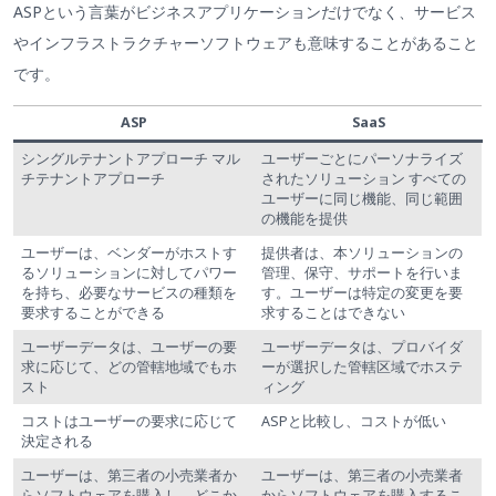
ASPという言葉がビジネスアプリケーションだけでなく、サービス
やインフラストラクチャーソフトウェアも意味することがあること
です。
ASP
SaaS
シングルテナントアプローチ マル
ユーザーごとにパーソナライズ
チテナントアプローチ
されたソリューション すべての
ユーザーに同じ機能、同じ範囲
の機能を提供
ユーザーは、ベンダーがホストす
提供者は、本ソリューションの
るソリューションに対してパワー
管理、保守、サポートを行いま
を持ち、必要なサービスの種類を
す。ユーザーは特定の変更を要
要求することができる
求することはできない
ユーザーデータは、ユーザーの要
ユーザーデータは、プロバイダ
求に応じて、どの管轄地域でもホ
ーが選択した管轄区域でホステ
スト
ィング
コストはユーザーの要求に応じて
ASPと比較し、コストが低い
決定される
ユーザーは、第三者の小売業者か
ユーザーは、第三者の小売業者
らソフトウェアを購入し、どこか
からソフトウェアを購入するこ