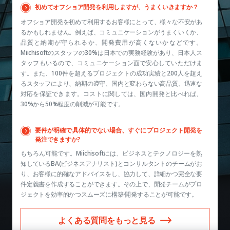
初めてオフショア開発を利用しますが、うまくいきますか？
オフショア開発を初めて利用するお客様にとって、様々な不安があ
るかもしれません。例えば、コミュニケーションがうまくいくか、
品質と納期が守られるか、開発費用が高くないかなどです。
Miichisoftのスタッフの30%は日本での実務経験があり、日本人ス
タッフもいるので、コミュニケーション面で安心していただけま
す。また、100件を超えるプロジェクトの成功実績と200人を超え
るスタッフにより、納期の遵守、国内と変わらない高品質、迅速な
対応を保証できます。コストに関しては、国内開発と比べれば、
30%から50%程度の削減が可能です。
要件が明確で具体的でない場合、すぐにプロジェクト開発を
発注できますか?
もちろん可能です。Miichisoftには、ビジネスとテクノロジーを熟
知しているBA(ビジネスアナリスト)とコンサルタントのチームがお
り、お客様に的確なアドバイスをし、協力して、詳細かつ完全な要
件定義書を作成することができます。その上で、開発チームがプロ
ジェクトを効率的かつスムーズに構築·開発することが可能です。
よくある質問をもっと見る