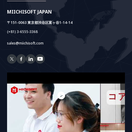
Doc AI+
Camera AI Package
MIICHISOFT JAPAN
RAG Package
〒151-0063 東京都渋谷区富ヶ谷1-14-14
(+81) 3-6555-3368
sales@miichisoft.com