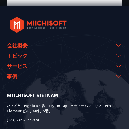
会社概要
会社概要
トピック
代表のメッセージ
イベント & ウェビナー
サービス
沿革
資料室
AI CO-CREATION
事例
経営理念
ブログ
GROWTH LAB
Dify導入支援
事例紹介
価値観
ニュース
AI+ SOLUTIONS
AI PoC開発
Core Lab
MIICHISOFT VIETNAM
実績
FAQ
VIETNAM BRIDGE
System Lab
AI+ Products
お客様の声
ハノイ市、Nghia Do 坊、Tay Ho Tayニューアーバンエリア、6th
Element ビル、M棟、5階。
Power Lab
BOTモデル
AI+ Package
Meet AI+
(+84) 246-2955-974
Cloud Lab
法人設立支援
AIDO
Multi-Agent Package