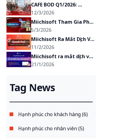
CAFE BOD Q1/2026: 
Miichisoft hướng tới mục 
12/3/2026
tiêu trở thành đối tác 
Miichisoft Tham Gia Phát 
chiến lược của khách 
Triển Trải Nghiệm AR Du 
5/3/2026
hàng
Lịch Anime “Okinawa 
Miichisoft Ra Mắt Dịch Vụ 
2Go!” tại Okinawa, Nhật 
Phát Triển GenAI PoC – 
11/2/2026
Bản
Biến Ý Tưởng Ứng Dụng 
Miichisoft ra mắt dịch vụ 
GenAI Thành Hiện Thực 
triển khai Dify: 2 tuần có 
21/1/2026
Chỉ Trong 2-4 Tuần
chatbot AI, giảm 90% 
khối lượng xử lý yêu cầu, 
Tag News
bảo mật tuyệt đối
Hạnh phúc cho khách hàng (6)
Hạnh phúc cho nhân viên (5)