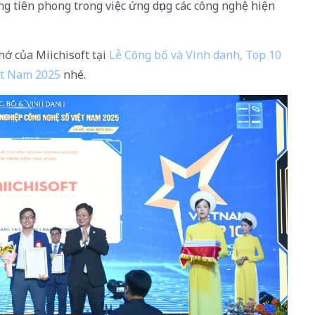
g tiên phong trong việc ứng dụng các công nghệ hiện
ớ của Miichisoft tại
Lễ Công bố và Vinh danh, Top 10
ệt Nam 2025
nhé.