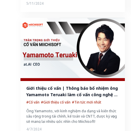
5/11/2024
Giới thiệu cố vấn | Thông báo bổ nhiệm ông 
Yamamoto Teruaki làm cố vấn công nghệ 
của Miichisoft!
#Cố vấn
#Giới thiệu cố vấn
#Tin tức mới nhất
Ông Yamamoto, với kinh nghiệm đa dạng và kiến thức
sâu rộng trong tài chính, kế toán và CNTT, được kỳ vọng
sẽ mang lại nhiều góc nhìn cho Miichisoft!
4/7/2024