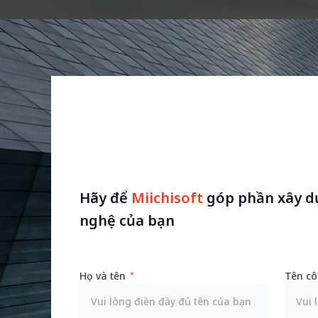
Hãy để
Miichisoft
góp phần xây d
nghệ của bạn
Họ và tên
Tên cô