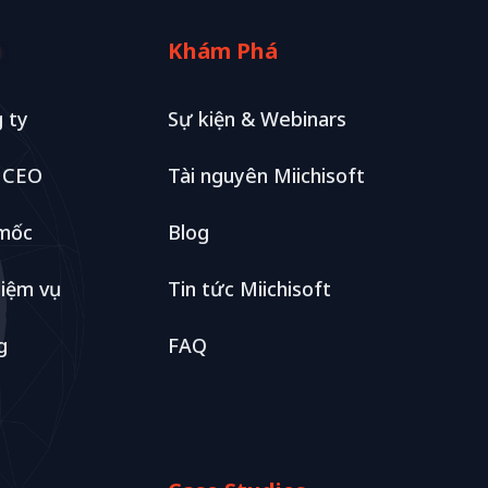
i
Khám Phá
 ty
Sự kiện & Webinars
ừ CEO
Tài nguyên Miichisoft
 mốc
Blog
iệm vụ
Tin tức Miichisoft
g
FAQ