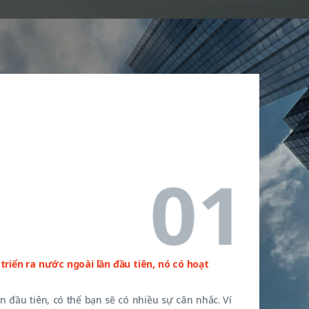
triển ra nước ngoài lần đầu tiên, nó có hoạt
ần đầu tiên, có thể bạn sẽ có nhiều sự cân nhắc. Ví