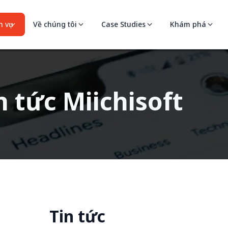
 vụ
Về chúng tôi
Case Studies
Khám phá
n tức Miichisoft
Tin tức