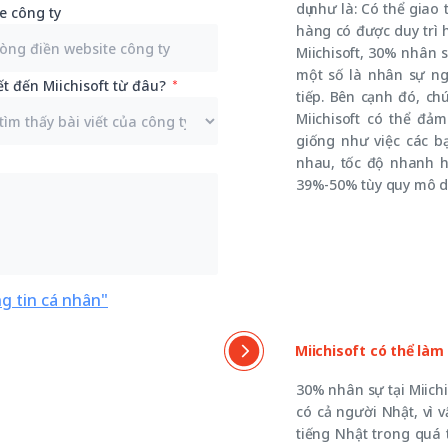
dụ như là: Có thể giao
e công ty
hàng có được duy trì 
Miichisoft, 30% nhân 
một số là nhân sự ngư
ết đến Miichisoft từ đâu?
tiếp. Bên cạnh đó, ch
Miichisoft có thể đả
giống như việc các b
nhau, tốc độ nhanh h
39%-50% tùy quy mô d
g tin cá nhân"
Miichisoft có thể là
30% nhân sự tại Miichi
có cả người Nhật, vì 
tiếng Nhật trong quá t