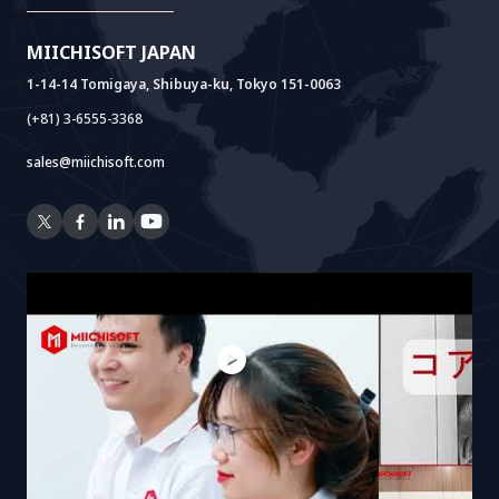
Cloud Lab
Hỗ Trợ Thành Lập Pháp Nhân
AIDO
Multi-Agent Package
Doc AI+
Camera AI Package
MIICHISOFT JAPAN
RAG Package
1-14-14 Tomigaya, Shibuya-ku, Tokyo 151-0063
(+81) 3-6555-3368
sales@miichisoft.com