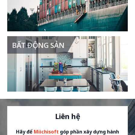
Hệ thống quản lý bằng RFID
Hệ thống quản lý giao hàng
BẤT ĐỘNG SẢN
Hệ thống quản lý bất động sản
Hệ thống hỗ trợ bán hàng bất động
sản
Hệ thống dành cho người dùng văn
phòng
Liên hệ
Hãy để
Miichisoft
góp phần xây dựng hành