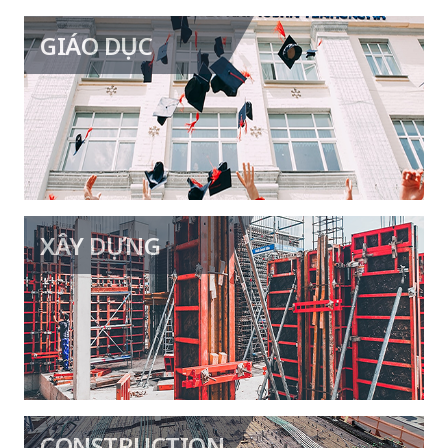
GIÁO DỤC
Hệ thống học trực tuyến
Đào tạo trực tuyến cho doanh
nghiệp
Hệ thống học ngoại ngữ
XÂY DỰNG
Cloud hỗ trợ sản xuất xây dựng và
kỹ thuật dân dụng
Quản lý mô hình BIM
CONSTRUCTION