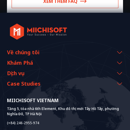
XEM THÊM FAQ
Về chúng tôi
Thông tin công ty
Khám Phá
Thông điệp từ CEO
Sự kiện & Webinars
Dịch vụ
Lịch sử và cột mốc
Tài nguyên Miichisoft
AI CO-CREATION
Case Studies
Tầm nhìn & Nhiệm vụ
Blog
GROWTH LAB
Hỗ Trợ Triển Khai Dify
Câu chuyện khách hàng
Giá trị bền vững
MIICHISOFT VIETNAM
Tin tức Miichisoft
AI+ SOLUTIONS
Phát Triển AI PoC
Core Lab
Thành tựu
Tầng 5, tòa nhà 6th Element, Khu đô thị mới Tây Hồ Tây, phường
FAQ
VIETNAM BRIDGE
System Lab
AI+ Products
Phỏng vấn khách hàng
Nghĩa Đô, TP Hà Nội
Power Lab
Mô Hình BOT
AI+ Package
Meet AI+
(+84) 246-2955-974