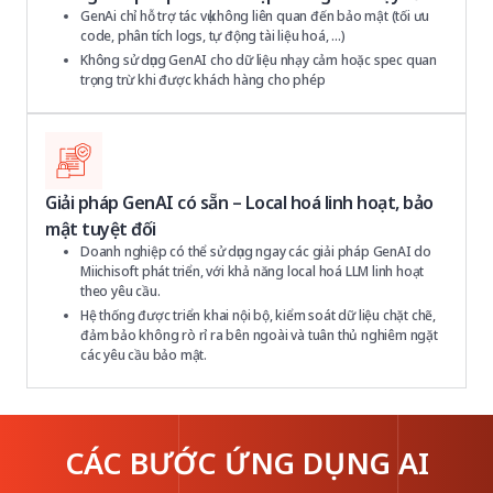
GenAi chỉ hỗ trợ tác vụ không liên quan đến bảo mật (tối ưu
code, phân tích logs, tự động tài liệu hoá, ...)
Không sử dụng GenAI cho dữ liệu nhạy cảm hoặc spec quan
trọng trừ khi được khách hàng cho phép
Giải pháp GenAI có sẵn – Local hoá linh hoạt, bảo
mật tuyệt đối
Doanh nghiệp có thể sử dụng ngay các giải pháp GenAI do
Miichisoft phát triển, với khả năng local hoá LLM linh hoạt
theo yêu cầu.
Hệ thống được triển khai nội bộ, kiểm soát dữ liệu chặt chẽ,
đảm bảo không rò rỉ ra bên ngoài và tuân thủ nghiêm ngặt
các yêu cầu bảo mật.
CÁC BƯỚC ỨNG DỤNG AI