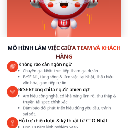
MÔ HÌNH LÀM VIỆC GIỮA TEAM VÀ KHÁCH
HÀNG
Không rào cản ngôn ngữ
Chuyên gia Nhật trực tiếp tham gia dự án
BrSE N1, từng sống & làm việc tại Nhật, thấu hiểu
văn hóa, giao tiếp tự tin.
BrSE không chỉ là người phiên dịch
Am hiểu công nghệ, có khả năng làm rõ, thu thập &
truyền tải spec chính xác
Đảm bảo đội phát triển hiểu đúng yêu cầu, tránh
sai sót.
Hỗ trợ chiến lược & kỹ thuật từ CTO Nhật
Hơn 10 năm kinh nghiệm SaaS