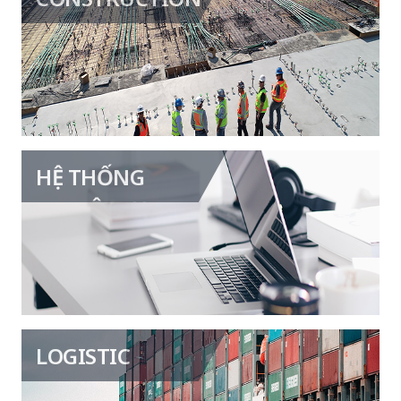
Hệ thống quản lý đa kênh
EC site
Hệ thống niêm yết tự động
HỆ THỐNG
CRM cho công ty nhỏ
NGHIỆP VỤ
ERP cho công ty nhỏ
Hệ thống kế toán
Hệ thống quản lý nhân sự
LOGISTIC
Hệ thống quản lý kho bãi