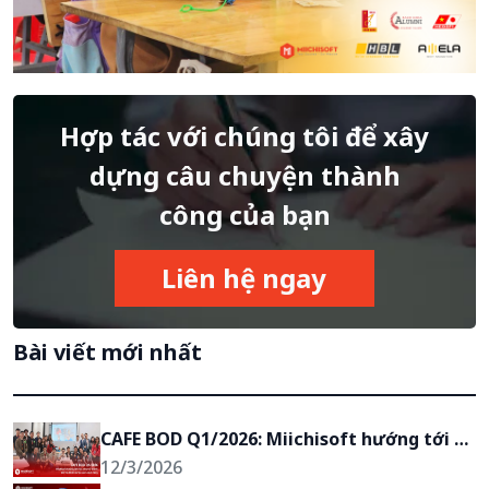
Hợp tác với chúng tôi để xây
dựng câu chuyện thành
công của bạn
Liên hệ ngay
Bài viết mới nhất
CAFE BOD Q1/2026: Miichisoft hướng tới 
mục tiêu trở thành đối tác chiến lược của 
12/3/2026