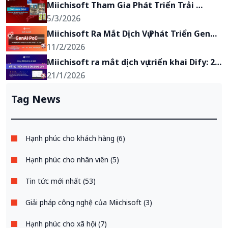
khách hàng
Miichisoft Tham Gia Phát Triển Trải 
Nghiệm AR Du Lịch Anime “Okinawa 2Go!” 
5/3/2026
tại Okinawa, Nhật Bản
Miichisoft Ra Mắt Dịch Vụ Phát Triển GenAI 
PoC – Biến Ý Tưởng Ứng Dụng GenAI Thành 
11/2/2026
Hiện Thực Chỉ Trong 2-4 Tuần
Miichisoft ra mắt dịch vụ triển khai Dify: 2 
tuần có chatbot AI, giảm 90% khối lượng 
21/1/2026
xử lý yêu cầu, bảo mật tuyệt đối
Tag News
Hạnh phúc cho khách hàng (6)
Hạnh phúc cho nhân viên (5)
Tin tức mới nhất (53)
Giải pháp công nghệ của Miichisoft (3)
Hạnh phúc cho xã hội (7)