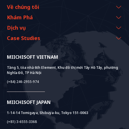
Về chúng tôi
Thông tin công ty
Khám Phá
Thông điệp từ CEO
Sự kiện & Webinars
Dịch vụ
Lịch sử và cột mốc
Tài nguyên Miichisoft
AI CO-CREATION
Case Studies
Tầm nhìn & Nhiệm vụ
Blog
GROWTH LAB
Hỗ Trợ Triển Khai Dify
Câu chuyện khách hàng
Giá trị bền vững
Tin tức Miichisoft
AI+ SOLUTIONS
Phát Triển AI PoC
Core Lab
MIICHISOFT VIETNAM
Thành tựu
FAQ
VIETNAM BRIDGE
System Lab
AI+ Products
Phỏng vấn khách hàng
Tầng 5, tòa nhà 6th Element, Khu đô thị mới Tây Hồ Tây, phường
Nghĩa Đô, TP Hà Nội
Power Lab
Mô Hình BOT
AI+ Package
Meet AI+
(+84) 246-2955-974
Cloud Lab
Hỗ Trợ Thành Lập Pháp Nhân
AIDO
Multi-Agent Package
Doc AI+
Camera AI Package
MIICHISOFT JAPAN
RAG Package
1-14-14 Tomigaya, Shibuya-ku, Tokyo 151-0063
(+81) 3-6555-3368