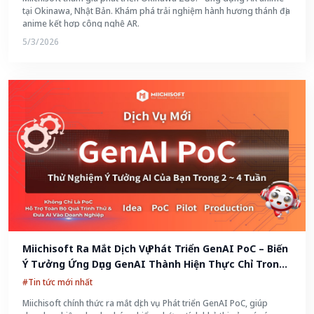
tại Okinawa, Nhật Bản. Khám phá trải nghiệm hành hương thánh địa
anime kết hợp công nghệ AR.
5/3/2026
Miichisoft Ra Mắt Dịch Vụ Phát Triển GenAI PoC – Biến 
Ý Tưởng Ứng Dụng GenAI Thành Hiện Thực Chỉ Trong 
2-4 Tuần
#Tin tức mới nhất
Miichisoft chính thức ra mắt dịch vụ Phát triển GenAI PoC, giúp