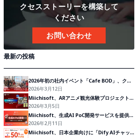
クセスストーリーを構築して
ください
お問い合わせ
最新の投稿
2026年初の社内イベント「Cafe BOD」、クラ
イアントの『Growth Partner』を目指して
2026年3月12日
Miichisoft、ARアニメ観光体験プロジェクト
「沖縄2Go！」の開発に参画
2026年3月5日
Miichisoft、生成AI PoC開発サービスを提供開
始。アイデアを2〜4週間で実現可能なプロトタ
2026年2月11日
イプに。
Miichisoft、日本企業向けに「Dify AIチャッ