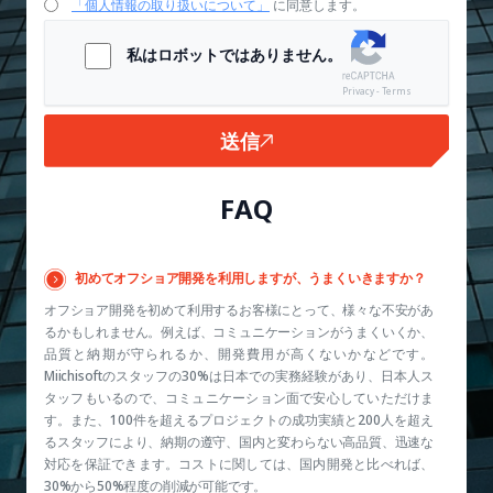
「個人情報の取り扱いについて」
に同意します。
私はロボットではありません。
Privacy - Terms
送信
FAQ
初めてオフショア開発を利用しますが、うまくいきますか？
オフショア開発を初めて利用するお客様にとって、様々な不安があ
るかもしれません。例えば、コミュニケーションがうまくいくか、
品質と納期が守られるか、開発費用が高くないかなどです。
Miichisoftのスタッフの30%は日本での実務経験があり、日本人ス
タッフもいるので、コミュニケーション面で安心していただけま
す。また、100件を超えるプロジェクトの成功実績と200人を超え
るスタッフにより、納期の遵守、国内と変わらない高品質、迅速な
対応を保証できます。コストに関しては、国内開発と比べれば、
30%から50%程度の削減が可能です。