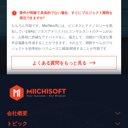
要件が明確で具体的でない場合、すぐにプロジェクト開発を
発注できますか?
もちろん可能です。Miichisoftには、ビジネスとテクノロジーを熟
知しているBA(ビジネスアナリスト)とコンサルタントのチームがお
り、お客様に的確なアドバイスをし、協力して、詳細かつ完全な要
件定義書を作成することができます。その上で、開発チームがプロ
ジェクトを効率的かつスムーズに構築·開発することが可能です。
よくある質問をもっと見る
会社概要
会社概要
トピック