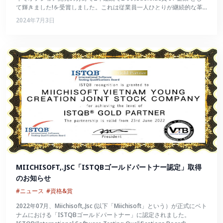
て輝きました!を受賞しました。これは従業員一人ひとりが継続的な革
新を続け、数々の試練を切り抜けて大きく成長したことの証でもあるで
2024年7月3日
しょう。
MIICHISOFT,.JSC「ISTQBゴールドパートナー認定」取得
のお知らせ
#ニュース
#資格&賞
2022年07月、Miichisoft,.Jsc (以下「Miichisoft」という）が正式にベト
ナムにおける「ISTQBゴールドパートナー」に認定されました。