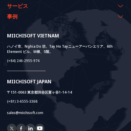
代表のメッセージ
イベント & ウェビナー
サービス
沿革
資料室
AI CO-CREATION
事例
経営理念
ブログ
GROWTH LAB
Dify導入支援
事例紹介
価値観
ニュース
AI+ SOLUTIONS
AI PoC開発
Core Lab
MIICHISOFT VIETNAM
実績
FAQ
VIETNAM BRIDGE
System Lab
AI+ Products
お客様の声
ハノイ市、Nghia Do 坊、Tay Ho Tayニューアーバンエリア、6th
Element ビル、M棟、5階。
Power Lab
BOTモデル
AI+ Package
Meet AI+
(+84) 246-2955-974
Cloud Lab
法人設立支援
AIDO
Multi-Agent Package
Doc AI+
Camera AI Package
MIICHISOFT JAPAN
RAG Package
〒151-0063 東京都渋谷区富ヶ谷1-14-14
(+81) 3-6555-3368
sales@miichisoft.com