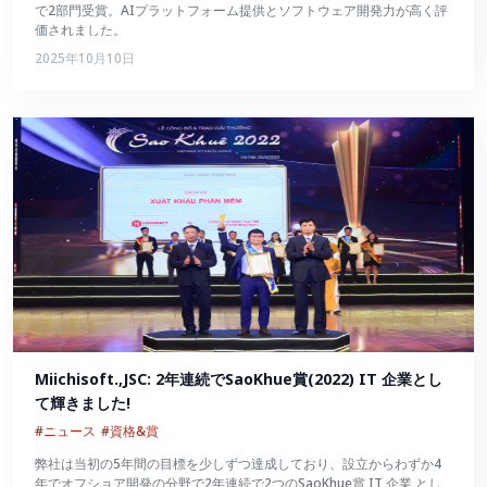
で2部門受賞。AIプラットフォーム提供とソフトウェア開発力が高く評
価されました。
2025年10月10日
Miichisoft.,JSC: 2年連続でSaoKhue賞(2022) IT 企業とし
て輝きました!
#ニュース
#資格&賞
弊社は当初の5年間の目標を少しずつ達成しており、設立からわずか4
年でオフショア開発の分野で2年連続で2つのSaoKhue賞 IT 企業 とし