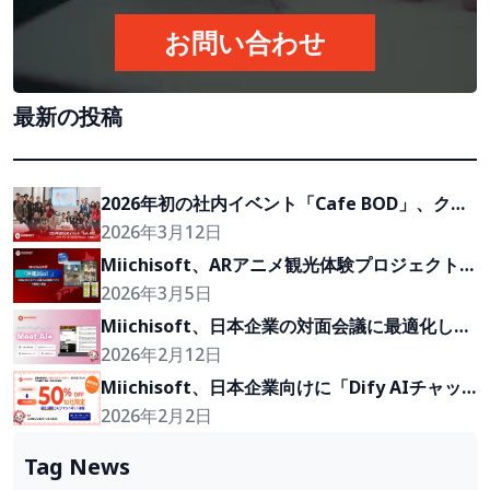
お問い合わせ
最新の投稿
2026年初の社内イベント「Cafe BOD」、クラ
イアントの『Growth Partner』を目指して
2026年3月12日
Miichisoft、ARアニメ観光体験プロジェクト
「沖縄2Go！」の開発に参画
2026年3月5日
Miichisoft、日本企業の対面会議に最適化した
AI会議アシスタント、議事録作成時間を最大
2026年2月12日
90%削減「Meet AI+」を発表
Miichisoft、日本企業向けに「Dify AIチャッ
トボット」導入支援プランを50％割引で提供。
2026年2月2日
先着10社限定！
Tag News