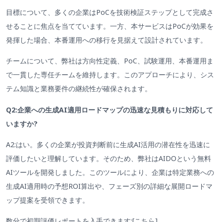
目標について、多くの企業はPoCを技術検証ステップとして完成さ
せることに焦点を当てています。一方、本サービスはPoCが効果を
発揮した場合、本番運用への移行を見据えて設計されています。
チームについて、弊社は方向性定義、PoC、試験運用、本番運用ま
で一貫した専任チームを維持します。このアプローチにより、シス
テム知識と業務要件の継続性が確保されます。
Q2:企業への生成AI適用ロードマップの迅速な見積もりに対応して
いますか?
A2:はい。多くの企業が投資判断前に生成AI活用の潜在性を迅速に
評価したいと理解しています。そのため、弊社はAIDOという無料
AIツールを開発しました。このツールにより、企業は特定業務への
生成AI適用時の予想ROI算出や、フェーズ別の詳細な展開ロードマ
ップ提案を受領できます。
数分で初期評価レポートを入手できます:[こちら]