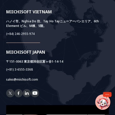
経営理念
ブログ
GROWTH LAB
Dify導入支援
事例紹介
価値観
ニュース
AI+ SOLUTIONS
AI PoC開発
Core Lab
MIICHISOFT VIETNAM
実績
FAQ
VIETNAM BRIDGE
System Lab
AI+ Products
お客様の声
ハノイ市、Nghia Do 坊、Tay Ho Tayニューアーバンエリア、6th
Element ビル、M棟、5階。
Power Lab
BOTモデル
AI+ Package
Meet AI+
(+84) 246-2955-974
Cloud Lab
法人設立支援
AIDO
Multi-Agent Package
Doc AI+
Camera AI Package
MIICHISOFT JAPAN
RAG Package
〒151-0063 東京都渋谷区富ヶ谷1-14-14
(+81) 3-6555-3368
sales@miichisoft.com