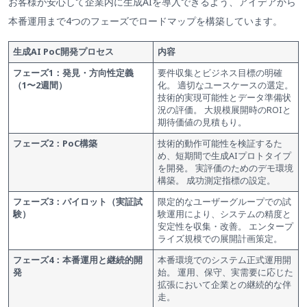
お客様が安心して企業内に生成AIを導入できるよう、アイデアから
本番運用まで4つのフェーズでロードマップを構築しています。
生成AI PoC開発プロセス
内容
フェーズ1：発見・方向性定義
要件収集とビジネス目標の明確
（
1〜2週間）
化。 適切なユースケースの選定。
技術的実現可能性とデータ準備状
況の評価。 大規模展開時のROIと
期待価値の見積もり。
フェーズ
2：PoC
構築
技術的動作可能性を検証するた
め、短期間で生成AIプロトタイプ
を開発。 実評価のためのデモ環境
構築。 成功測定指標の設定。
フェーズ3：パイロット（実証試
限定的なユーザーグループでの試
験）
験運用により、システムの精度と
安定性を収集・改善。 エンタープ
ライズ規模での展開計画策定。
フェーズ4：本番運用と継続的開
本番環境でのシステム正式運用開
発
始。 運用、保守、実需要に応じた
拡張において企業との継続的な伴
走。