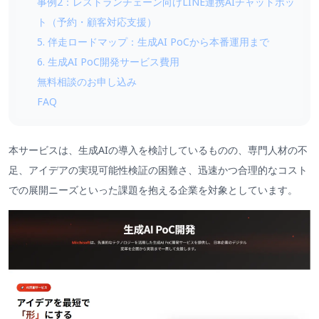
事例2：レストランチェーン向けLINE連携AIチャットボッ
ト（予約・顧客対応支援）
5. 伴走ロードマップ：生成AI PoCから本番運用まで
6. 生成AI PoC開発サービス費用
無料相談のお申し込み
FAQ
本サービスは、生成AIの導入を検討しているものの、専門人材の不
足、アイデアの実現可能性検証の困難さ、迅速かつ合理的なコスト
での展開ニーズといった課題を抱える企業を対象としています。