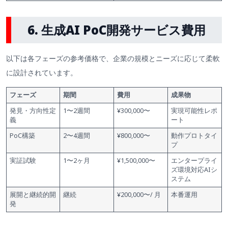
6. 生成AI PoC開発サービス費用
以下は各フェーズの参考価格で、企業の規模とニーズに応じて柔軟
に設計されています。
フェーズ
期間
費用
成果物
発見・方向性定
1〜2週間
¥300,000〜
実現可能性レポ
義
ート
PoC構築
2〜4週間
¥800,000〜
動作プロトタイ
プ
実証試験
1〜2ヶ月
¥1,500,000〜
エンタープライ
ズ環境対応AIシ
ステム
展開と継続的開
継続
¥200,000〜/ 月
本番運用
発