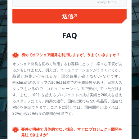
Privacy - Terms
送信
FAQ
初めてオフショア開発を利用しますが、うまくいきますか？
オフショア開発を初めて利用するお客様にとって、様々な不安があ
るかもしれません。例えば、コミュニケーションがうまくいくか、
品質と納期が守られるか、開発費用が高くないかなどです。
Miichisoftのスタッフの30%は日本での実務経験があり、日本人ス
タッフもいるので、コミュニケーション面で安心していただけま
す。また、100件を超えるプロジェクトの成功実績と200人を超え
るスタッフにより、納期の遵守、国内と変わらない高品質、迅速な
対応を保証できます。コストに関しては、国内開発と比べれば、
30%から50%程度の削減が可能です。
要件が明確で具体的でない場合、すぐにプロジェクト開発を
発注できますか?