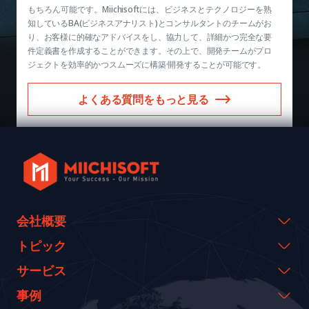
もちろん可能です。Miichisoftには、ビジネスとテクノロジーを熟
知しているBA(ビジネスアナリスト)とコンサルタントのチームがお
り、お客様に的確なアドバイスをし、協力して、詳細かつ完全な要
件定義書を作成することができます。その上で、開発チームがプロ
ジェクトを効率的かつスムーズに構築·開発することが可能です。
よくある質問をもっと見る
会社概要
会社概要
トピック
代表のメッセージ
イベント & ウェビナー
サービス
沿革
資料室
AI CO-CREATION
事例