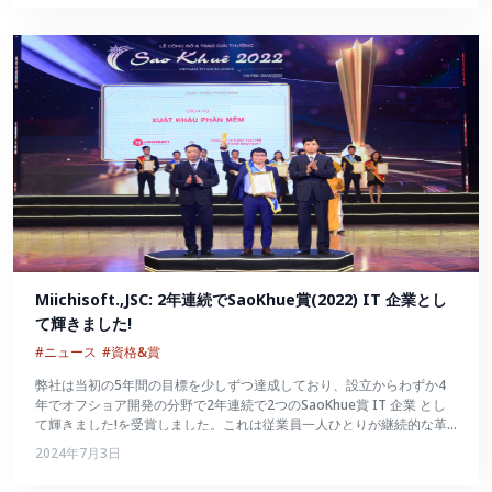
Miichisoft.,JSC: 2年連続でSaoKhue賞(2022) IT 企業とし
て輝きました!
#ニュース
#資格&賞
弊社は当初の5年間の目標を少しずつ達成しており、設立からわずか4
年でオフショア開発の分野で2年連続で2つのSaoKhue賞 IT 企業 とし
て輝きました!を受賞しました。これは従業員一人ひとりが継続的な革
新を続け、数々の試練を切り抜けて大きく成長したことの証でもあるで
2024年7月3日
しょう。