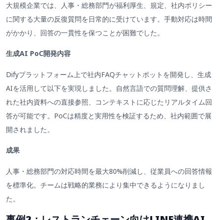
大規模企業では、人事・総務部門が福利厚生、規定、社内ポリシー
に関する大量の反復質問を日常的に受けています。手動対応は時間
がかかり、回答の一貫性を保つことが困難でした。
生成AI PoC開発内容
Difyプラットフォーム上で社内FAQチャットボットを開発し、生成
AIを活用して以下を実現しました。自然言語での質問理解、提供さ
れた社内資料への直接参照、コンテキストに応じたリアルタイム回
答が可能です。PoCは精度と実用性を検証するため、社内範囲で展
開されました。
成果
人事・総務部門の対応時間を最大80%削減し、従業員への回答情報
を標準化。チームは戦略的業務により集中できるようになりまし
た。
事例
2：レストランチェーン
向けLINE連携AI