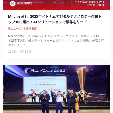
Miichisoft、2025年ベトナムデジタルテクノロジー企業ト
ップ10に選出！AIソリューションで業界をリード
#ニュース
#資格&賞
Miichisoftが「2025年ベトナムデジタルテクノロジー企業トップ10」
で2部門受賞。AIプラットフォーム提供とソフトウェア開発力が高く評
価されました。
2025年10月10日