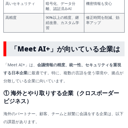
高いセキュリティ
暗号化、データ分
機密情報も安心
離、認証済みAI
高精度
90%以上の精度、継
修正時間を削減、効
続改善、カスタム学
率アップ
習
「
Meet AI+」が向いている企業は
「Meet AI+」は、
会議情報の精度、統一性、セキュリティを重視
する日本企業
に最適です。特に、複数の言語を使う環境や、拠点が
分散している企業に向いています。
① 海外とやり取りする企業（クロスボーダー
ビジネス）
海外のパートナー、顧客、チームと頻繁に会議をする企業は、以下
の課題があります。