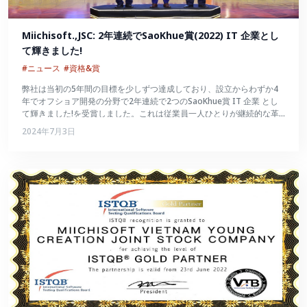
Miichisoft.,JSC: 2年連続でSaoKhue賞(2022) IT 企業とし
て輝きました!
#ニュース
#資格&賞
弊社は当初の5年間の目標を少しずつ達成しており、設立からわずか4
年でオフショア開発の分野で2年連続で2つのSaoKhue賞 IT 企業 とし
て輝きました!を受賞しました。これは従業員一人ひとりが継続的な革
新を続け、数々の試練を切り抜けて大きく成長したことの証でもあるで
2024年7月3日
しょう。