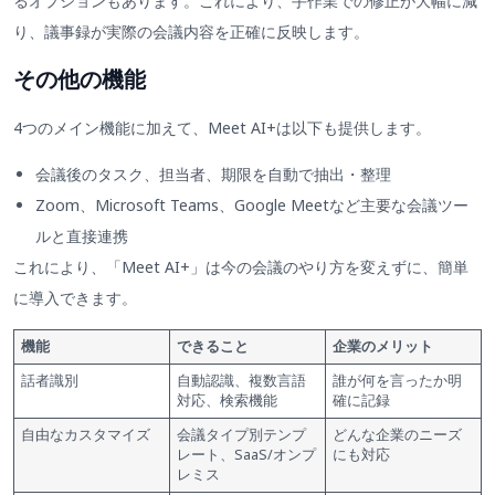
るオプションもあります。これにより、手作業での修正が大幅に減
り、議事録が実際の会議内容を正確に反映します。
その他の機能
4つのメイン機能に加えて、Meet AI+は以下も提供します。
会議後のタスク、担当者、期限を自動で抽出・整理
Zoom、Microsoft Teams、Google Meetなど主要な会議ツー
ルと直接連携
これにより、「Meet AI+」は今の会議のやり方を変えずに、簡単
に導入できます。
機能
できること
企業のメリット
話者識別
自動認識、複数言語
誰が何を言ったか明
対応、検索機能
確に記録
自由なカスタマイズ
会議タイプ別テンプ
どんな企業のニーズ
レート、SaaS/オンプ
にも対応
レミス