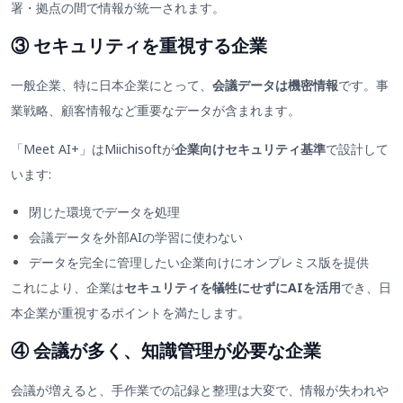
署・拠点の間で情報が統一されます。
③ セキュリティを重視する企業
一般企業、特に日本企業にとって、
会議データは機密情報
です。事
業戦略、顧客情報など重要なデータが含まれます。
「Meet AI+」はMiichisoftが
企業向けセキュリティ基準
で設計して
います:
閉じた環境でデータを処理
会議データを外部AIの学習に使わない
データを完全に管理したい企業向けにオンプレミス版を提供
これにより、企業は
セキュリティを犠牲にせずにAIを活用
でき、日
本企業が重視するポイントを満たします。
④ 会議が多く、知識管理が必要な企業
会議が増えると、手作業での記録と整理は大変で、情報が失われや