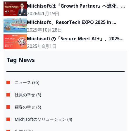
イプに。
Miichisoftは『Growth Partner』へ進化。AI
を中核とした4つのサービス体系を再構築し、5
2026年1月19日
分でAI活用を可視化する「AIDO」も発表
Miichisoft、ResorTech EXPO 2025 in 
Okinawaに出展：AIで観光DXを加速！ 
2025年10月28日
Miichisoftの「Secure Meet AI+」、2025年
ベトナムAIアワード第2ラウンドへ進出
2025年8月1日
Tag News
ニュース (95)
社員の幸せ (5)
顧客の幸せ (6)
Miichisoftのソリューション (4)