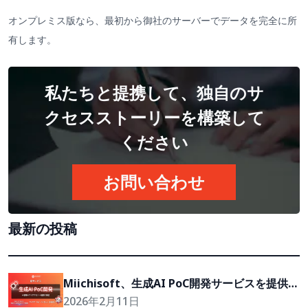
オンプレミス版なら、最初から御社のサーバーでデータを完全に所
有します。
私たちと提携して、独自のサ
クセスストーリーを構築して
ください
お問い合わせ
最新の投稿
Miichisoft、生成AI PoC開発サービスを提供開
始。アイデアを2〜4週間で実現可能なプロトタ
2026年2月11日