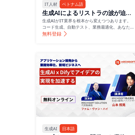
IT人材
ベトナム語
生成AIによるリストラの波が迫る
中・あなたは代替する側か、され
生成AIがIT業界を根本から変えつつあります。
コード生成、自動テスト、業務最適化、あなたは
る側か？
AIを使いこなす側か、それとも置き換えられる
無料登録
側か、IT現場からのリアルな視点で、AI時代に
生き残るためのスキルとキャリア戦略をお届けし
ます。
生成AI
日本語