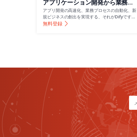
アプリケーション開発から業務効
率化、新規ビジネスへ・生成AIｘ
アプリ開発の高速化、業務プロセスの自動化、新
規ビジネスの創出を実現する、それがDifyです。
Difyでアイデアの実現を加速する
生成AIとノーコード技術を融合したこのプラッ
無料登録
トフォームの導入方法と活用事例を、本セミナー
で詳しくご紹介します。