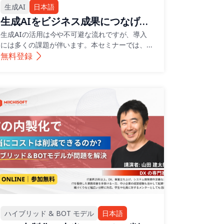
生成AI
日本語
生成AIをビジネス成果につなげる
には何が必要か？ 社内ナレッジと
生成AIの活用は今や不可避な流れですが、導入
には多くの課題が伴います。本セミナーでは、セ
の連携、専用プロンプトの活用な
キュリティ、データ連携、プロンプト運用など5
無料登録
ど
つの課題を整理し、Miichisoftが提供する
「dxGAI」「dxRAG」および社内向けチャット
ボットによる実践的な解決策をご紹介します。
ハイブリッド & BOT モデル
日本語