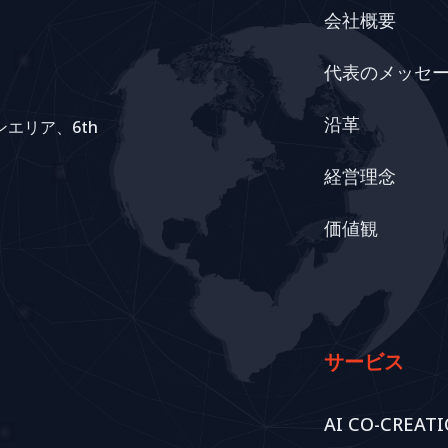
会社概要
代表のメッセ
沿革
バンエリア、6th
経営理念
価値観
サービス
AI CO-CREAT