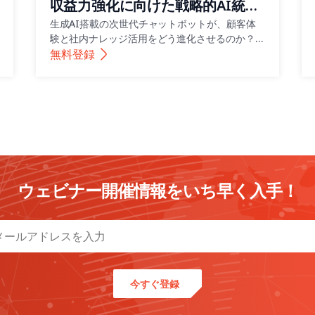
収益力強化に向けた戦略的AI統
合・シームレスな生成AI導入への
生成AI搭載の次世代チャットボットが、顧客体
験と社内ナレッジ活用をどう進化させるのか？ビ
7ステップ
ジネスを変える最新ソリューションを本ウェビナ
無料登録
ーでご紹介します。
ウェビナー開催情報をいち早く入手！
今すぐ登録