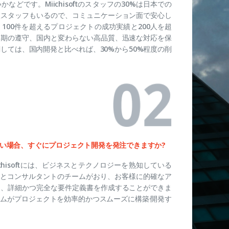
などです。Miichisoftのスタッフの30%は日本での
人スタッフもいるので、コミュニケーション面で安心し
100件を超えるプロジェクトの成功実績と200人を超
納期の遵守、国内と変わらない高品質、迅速な対応を保
しては、国内開発と比べれば、30%から50%程度の削
い場合、すぐにプロジェクト開発を発注できますか?
chisoftには、ビジネスとテクノロジーを熟知している
ト)とコンサルタントのチームがおり、お客様に的確なア
て、詳細かつ完全な要件定義書を作成することができま
ムがプロジェクトを効率的かつスムーズに構築·開発す