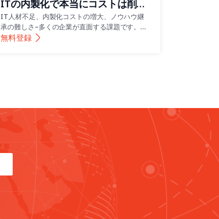
ITの内製化で本当にコストは削減
できるのか？ハイブリッド＆BOT
IT人材不足、内製化コストの増大、ノウハウ継
承の難しさ–多くの企業が直面する課題です。そ
モデルが問題を解決
れでは、中長期的に持続可能な解決策とは？本セ
無料登録
ミナーでは、今注目の「ハイブリッド＆BOTモ
デル」による実践的なアプローチをご紹介しま
す。