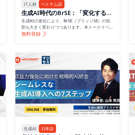
IT人材
ベトナム語
生成AI時代のBrSE：「変化する
か、それとも淘汰されるか」
生成AIの進化により、BrSE（ブリッジSE）の役
割も大きく変わりつつあります。本トークイベン
トでは、従来型BrSEとの違いや、企業が求める
無料登録
新しいスキルセットを整理し、今後BrSEが生き
残るための思考と成長戦略を解説します。
生成AI
日本語