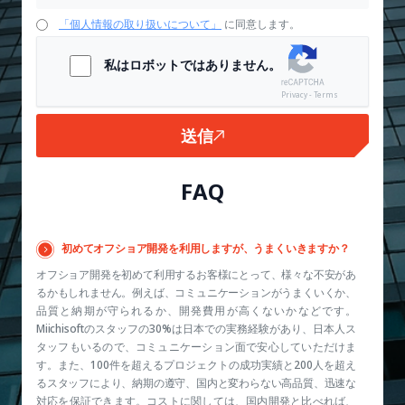
「個人情報の取り扱いについて」
に同意します。
私はロボットではありません。
Privacy - Terms
送信
FAQ
初めてオフショア開発を利用しますが、うまくいきますか？
オフショア開発を初めて利用するお客様にとって、様々な不安があ
るかもしれません。例えば、コミュニケーションがうまくいくか、
品質と納期が守られるか、開発費用が高くないかなどです。
Miichisoftのスタッフの30%は日本での実務経験があり、日本人ス
タッフもいるので、コミュニケーション面で安心していただけま
す。また、100件を超えるプロジェクトの成功実績と200人を超え
るスタッフにより、納期の遵守、国内と変わらない高品質、迅速な
対応を保証できます。コストに関しては、国内開発と比べれば、