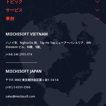
会社概要
トピック
代表のメッセージ
イベント & ウェビナー
サービス
沿革
資料室
AI CO-CREATION
事例
経営理念
ブログ
GROWTH LAB
Dify導入支援
事例紹介
価値観
ニュース
AI+ SOLUTIONS
AI PoC開発
Core Lab
MIICHISOFT VIETNAM
実績
FAQ
VIETNAM BRIDGE
System Lab
AI+ Products
お客様の声
ハノイ市、Nghia Do 坊、Tay Ho Tayニューアーバンエリア、6th
Element ビル、M棟、5階。
Power Lab
BOTモデル
AI+ Package
Meet AI+
(+84) 246-2955-974
Cloud Lab
法人設立支援
AIDO
Multi-Agent Package
Doc AI+
Camera AI Package
MIICHISOFT JAPAN
RAG Package
〒151-0063 東京都渋谷区富ヶ谷1-14-14
(+81) 3-6555-3368
sales@miichisoft.com