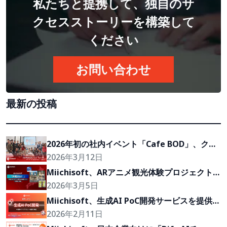
私たちと提携して、独自のサ
クセスストーリーを構築して
ください
お問い合わせ
最新の投稿
2026年初の社内イベント「Cafe BOD」、クラ
イアントの『Growth Partner』を目指して
2026年3月12日
Miichisoft、ARアニメ観光体験プロジェクト
「沖縄2Go！」の開発に参画
2026年3月5日
Miichisoft、生成AI PoC開発サービスを提供開
始。アイデアを2〜4週間で実現可能なプロトタ
2026年2月11日