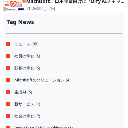
イプに。
Miichisoft、日本企業向けに「Dify AIチャッ
トボット」導入支援プランを50％割引で提供。
2026年2月2日
先着10社限定！
Tag News
ニュース (95)
社員の幸せ (5)
顧客の幸せ (6)
Miichisoftのソリューション (4)
生成AI (5)
新サービス (1)
社会の幸せ (7)
ResorTech EXPO in Okinawa (1)