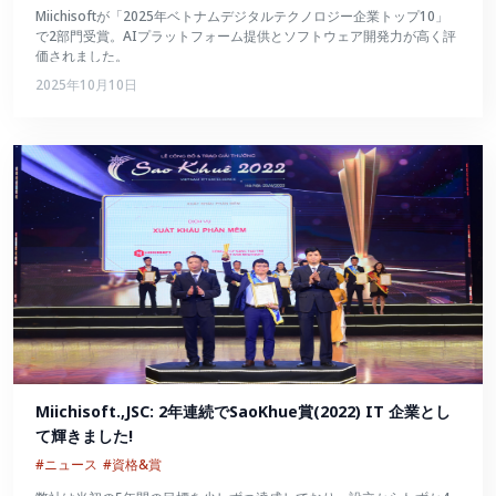
Miichisoftが「2025年ベトナムデジタルテクノロジー企業トップ10」
で2部門受賞。AIプラットフォーム提供とソフトウェア開発力が高く評
価されました。
2025年10月10日
Miichisoft.,JSC: 2年連続でSaoKhue賞(2022) IT 企業とし
て輝きました!
#ニュース
#資格&賞