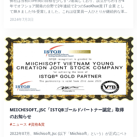
弊社は当初の5年間の目標を少しずつ達成しており、設立からわずか4
年でオフショア開発の分野で2年連続で2つのSaoKhue賞 IT 企業 とし
て輝きました!を受賞しました。これは従業員一人ひとりが継続的な革
新を続け、数々の試練を切り抜けて大きく成長したことの証でもあるで
2024年7月3日
しょう。
MIICHISOFT,.JSC「ISTQBゴールドパートナー認定」取得
のお知らせ
#ニュース
#資格&賞
2022年07月、Miichisoft,.Jsc (以下「Miichisoft」という）が正式にベト