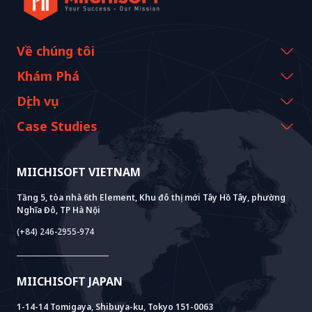
Về chúng tôi
Thông tin công ty
Khám Phá
Thông điệp từ CEO
Sự kiện & Webinars
Dịch vụ
Lịch sử và cột mốc
Tài nguyên Miichisoft
AI CO-CREATION
Case Studies
Tầm nhìn & Nhiệm vụ
Blog
GROWTH LAB
Hỗ Trợ Triển Khai Dify
Câu chuyện khách hàng
Giá trị bền vững
Tin tức Miichisoft
AI+ SOLUTIONS
Phát Triển AI PoC
Core Lab
MIICHISOFT VIETNAM
Thành tựu
FAQ
VIETNAM BRIDGE
System Lab
AI+ Products
Phỏng vấn khách hàng
Tầng 5, tòa nhà 6th Element, Khu đô thị mới Tây Hồ Tây, phường
Nghĩa Đô, TP Hà Nội
Power Lab
Mô Hình BOT
AI+ Package
Meet AI+
(+84) 246-2955-974
Cloud Lab
Hỗ Trợ Thành Lập Pháp Nhân
AIDO
Multi-Agent Package
Doc AI+
Camera AI Package
MIICHISOFT JAPAN
RAG Package
1-14-14 Tomigaya, Shibuya-ku, Tokyo 151-0063