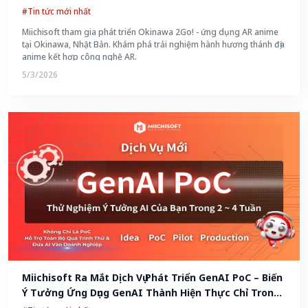
#Tin tức mới nhất
Miichisoft tham gia phát triển Okinawa 2Go! - ứng dụng AR anime
tại Okinawa, Nhật Bản. Khám phá trải nghiệm hành hương thánh địa
anime kết hợp công nghệ AR.
5/3/2026
Miichisoft Ra Mắt Dịch Vụ Phát Triển GenAI PoC – Biến 
Ý Tưởng Ứng Dụng GenAI Thành Hiện Thực Chỉ Trong 
2-4 Tuần