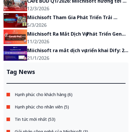
CAFE BOD Q1/2026: Miichisoft hướng tới 
mục tiêu trở thành đối tác chiến lược của 
12/3/2026
khách hàng
Miichisoft Tham Gia Phát Triển Trải 
Nghiệm AR Du Lịch Anime “Okinawa 2Go!” 
5/3/2026
tại Okinawa, Nhật Bản
Miichisoft Ra Mắt Dịch Vụ Phát Triển GenAI 
PoC – Biến Ý Tưởng Ứng Dụng GenAI Thành 
11/2/2026
Hiện Thực Chỉ Trong 2-4 Tuần
Miichisoft ra mắt dịch vụ triển khai Dify: 2 
tuần có chatbot AI, giảm 90% khối lượng 
21/1/2026
xử lý yêu cầu, bảo mật tuyệt đối
Tag News
Hạnh phúc cho khách hàng (6)
Hạnh phúc cho nhân viên (5)
Tin tức mới nhất (53)
Giải pháp công nghệ của Miichisoft (3)