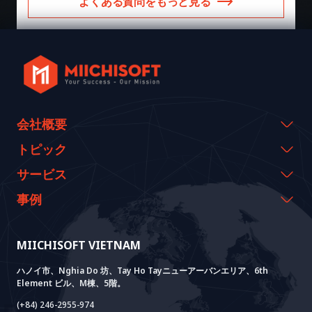
よくある質問をもっと見る
会社概要
会社概要
トピック
代表のメッセージ
イベント & ウェビナー
サービス
沿革
資料室
AI CO-CREATION
事例
経営理念
ブログ
GROWTH LAB
Dify導入支援
事例紹介
価値観
ニュース
AI+ SOLUTIONS
AI PoC開発
Core Lab
MIICHISOFT VIETNAM
実績
FAQ
VIETNAM BRIDGE
System Lab
AI+ Products
お客様の声
ハノイ市、Nghia Do 坊、Tay Ho Tayニューアーバンエリア、6th
Element ビル、M棟、5階。
Power Lab
BOTモデル
AI+ Package
Meet AI+
(+84) 246-2955-974
Cloud Lab
法人設立支援