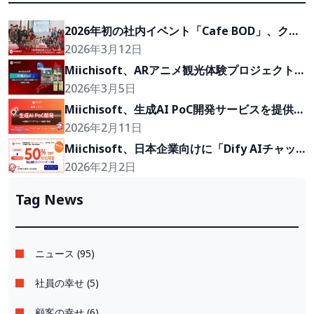
2026年初の社内イベント「Cafe BOD」、クラ
イアントの『Growth Partner』を目指して
2026年3月12日
Miichisoft、ARアニメ観光体験プロジェクト
「沖縄2Go！」の開発に参画
2026年3月5日
Miichisoft、生成AI PoC開発サービスを提供開
始。アイデアを2〜4週間で実現可能なプロトタ
2026年2月11日
イプに。
Miichisoft、日本企業向けに「Dify AIチャッ
トボット」導入支援プランを50％割引で提供。
2026年2月2日
先着10社限定！
Tag News
ニュース (95)
社員の幸せ (5)
顧客の幸せ (6)