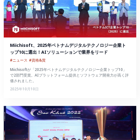
Miichisoft、2025年ベトナムデジタルテクノロジー企業ト
ップ10に選出！AIソリューションで業界をリード
#ニュース
#資格&賞
Miichisoftが「2025年ベトナムデジタルテクノロジー企業トップ10」
で2部門受賞。AIプラットフォーム提供とソフトウェア開発力が高く評
価されました。
2025年10月10日