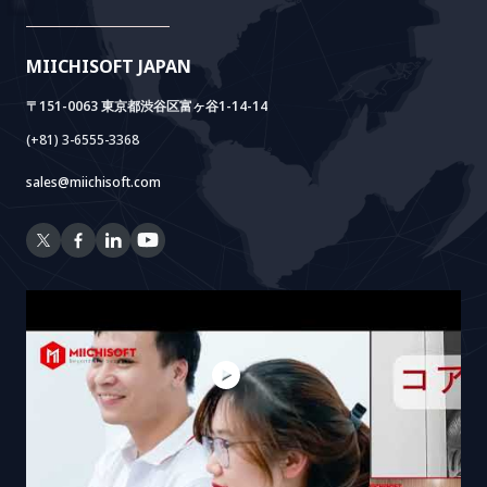
AIDO
Multi-Agent Package
Doc AI+
Camera AI Package
MIICHISOFT JAPAN
RAG Package
〒151-0063 東京都渋谷区富ヶ谷1-14-14
(+81) 3-6555-3368
sales@miichisoft.com