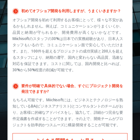
初めてオフショア開発を利用しますが、うまくいきますか？
オフショア開発を初めて利用するお客様にとって、様々な不安があ
るかもしれません。例えば、コミュニケーションがうまくいくか、
品質と納期が守られるか、開発費用が高くないかなどです。
Miichisoftのスタッフの30%は日本での実務経験があり、日本人ス
タッフもいるので、コミュニケーション面で安心していただけま
す。また、100件を超えるプロジェクトの成功実績と200人を超え
るスタッフにより、納期の遵守、国内と変わらない高品質、迅速な
対応を保証できます。コストに関しては、国内開発と比べれば、
30%から50%程度の削減が可能です。
要件が明確で具体的でない場合、すぐにプロジェクト開発を
発注できますか?
もちろん可能です。Miichisoftには、ビジネスとテクノロジーを熟
知しているBA(ビジネスアナリスト)とコンサルタントのチームがお
り、お客様に的確なアドバイスをし、協力して、詳細かつ完全な要
件定義書を作成することができます。その上で、開発チームがプロ
ジェクトを効率的かつスムーズに構築·開発することが可能です。