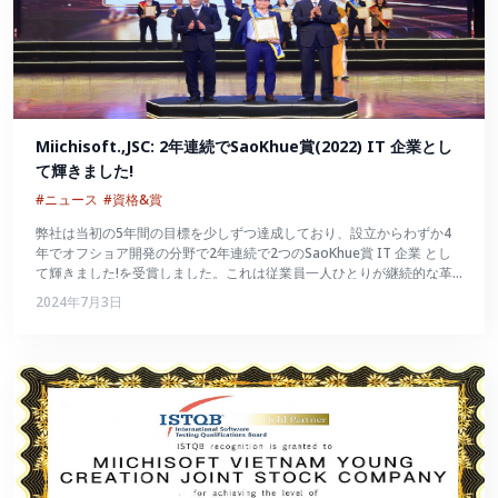
Miichisoft.,JSC: 2年連続でSaoKhue賞(2022) IT 企業とし
て輝きました!
#ニュース
#資格&賞
弊社は当初の5年間の目標を少しずつ達成しており、設立からわずか4
年でオフショア開発の分野で2年連続で2つのSaoKhue賞 IT 企業 とし
て輝きました!を受賞しました。これは従業員一人ひとりが継続的な革
新を続け、数々の試練を切り抜けて大きく成長したことの証でもあるで
2024年7月3日
しょう。