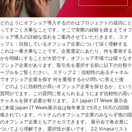
どのようにオフショア導入するのかはプロジェクトの成功にと
ってすごく大事なことです。そこで実際の経験を踏まえてオフ
ショア導入の詳細な流れをご案内させていただきます。 ステ
ップ１：目指しているオフショア企業について深く理解する
これは一番大事なことです。企業選定にあたり、何を重視する
かを明確にすることが大切です。オフショア市場では様々なオ
フショア企業があります。取引先を選択する前に以下の分類テ
ーブルをご覧ください。 ステップ２：信頼性のあるチャネル
でオフショア企業を探す 何を重視するかの問いに答えた後
「どのように信頼性が高いオフショア企業を探せるか」という
質問がでます。この質問に答えられるようにまず信頼性の高い
チャネルを探す必要が有ります。 2.1. Japan IT Week 展示会
に来場 Japan IT Week展示会は毎年東京で5月と10月の2回開
催されています。ベトナムのオフショア企業のみならず他の国
のオフショア企業ともアクセスできます。 展示会で各企業に
ついてより理解でき、選択技が多いです。 2.2. Vinasaリスト