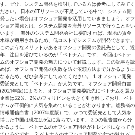
す。ぜひ、システム開発を検討している方は参考にしてみてく
ださい。 日本のITリソースが不足している中で、システム開
発したい場合はオフショア開発を活用していきましょう。オフ
ショア開発とは、システム開発を海外リソースで行うことをい
います。 海外のシステム開発会社に委託すれば、現地の賃金
水準が適用されるため、低コストでシステムが開発できます。
このようなメリットがあるオフショア開発の委託先として、近
年、注目を浴びているのが「ベトナム」です。 今回はベトナ
ムのオフショア開発の魅力について解説します。この記事を読
めば、オフショア開発の失敗を防ぐ依頼方法まで分かるように
なるため、ぜひ参考にしてみてください。 1. オフショア開発
委託先として「ベトナム」が人気です。 オフショア開発白書
(2021年版)によると、オフショア開発委託先にベトナムを選ぶ
企業は52％。2位のフィリピンを大きく引き離しており、ベト
ナムが圧倒的に人気を集めていることがわかります。総務省の
情報通信白書（2007年度版）で、かつて委託先として人気を
博した中国は現在は6位に落ちています。 2つの報告書から分
かるように、ベトナムのオフショア開発がトレンドになってき
ているのです。 2. ベトナムのオフショア開発の4つの魅力 ベ