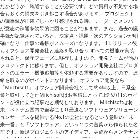
たかどうか、確認することが必要です。どの資料が不足する場
合も多くの損失を引き起こす場合があります。 プロジェクト
の議事録が正確でしっかり整理される時、リーダーとメンバー
が意志の疎通を効果的に図ることができます。また、過去の議
事録が記録されていると、決定点・課題・次のアクションが明
確になり、仕事の進捗がスムーズになります。 11. リリース後
もオフショア開発会社と連絡を取り合う すべての機能が実装
されると、保守フェーズに移行しますので、開発チームが他の
プロジェクトに移ります。但し、オフショア開発会社にプロダ
クトのエラー・機能追加等を依頼する需要がありますので、連
絡を取るのがポイントになります。 オフショア開発なら
「Miichisoft」 オフショア開発会社として約4年以上、日系企
業と取引してきたMiichisoftはお客様にとって上記の11のポイ
ントが役に立つ記事だと期待しております。 Miichisoftは将
来、ベトナム国内で顧客により最適なソフトウェアソリューシ
ョンサービスを提供するNo.1の会社になるという意味の「未
来一番」と「ソフトウェア」という２つの言葉から作られた名
前です。新規プロジェクトのアイディア、実施からメンテナン