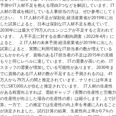
予測やIT人材不足を抱える理由3つなどを解説しています。IT
人材の育成を検討している人事担当の方は、ぜひ参考にしてく
ださい。 1. IT人材の不足が深刻化 経済産業省が2019年に出
した試算によると、日本は深刻なIT人材不足を抱えていて、
2030年には最大で79万人のエンジニアが不足すると言われて
います。 人手不足に対する企業の動向調査（2022年4月）に
よると、 2. IT人材の未来予測 経済産業省が2019年に出した
試算によると、実際に利用可能なIT担当者の数が増えている
にもかかわらず、資格のあるIT担当者の不足は2015年の見積
もりと同じレベルに達しています。 ITの需要が高いため、IT
スタッフの需要が増加している可能性があります。 2030年ま
でに資格のあるIT人材の数が不足すると予測されるのは、41
万人から79万人の間と推定されています。ナリオには年末ま
でに587,000人が住むと推定されています。 IT人材の生産性
がある程度向上すれば、需給ギャップ（実際の生産性と労働力
の生産性が向上した場合の生産性の差）は縮小します。上で計
算。一方で、この推定では生産性の向上率を考慮に入れること
が決定されました。試行計算の結果、生産性向上率が0.7％の