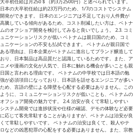
大卒初任給は月250＄（約3万2500円）と述べられています。
日本の大卒初任給は約23万円のため、1/7のコストでシステム
開発ができます。 日本のエンジニアは不足しており人件費が
高騰している傾向があるため、コスト削減したい方は、ベトナ
ムのオフショア開発を検討してみると良いでしょう。 2.3. コミ
ュニケーションリスクが低い ベトナムは親日国のため、コミ
ュニケーションの不安も払拭できます。 ベトナムが親日国で
ある理由は、日本企業がベトナムに進出してブランド醸造して
おり、日本製品は高品質だと認識しているためです。また、ア
ニメや漫画の文化が人気で、日本に触れる機会が多いことも親
日国と言われる理由です。 ベトナムの中学校では日本語の勉
強が必須項目になっており、日本語を話せるエンジニアが多い
ため、言語の壁による障壁を心配する必要はありません。この
ように、コミュニケーションリスクが低いことも、ベトナムの
オフショア開発の魅力です。 2.4. 治安が良くて常駐しやすい
システム開発では進捗状況や仕様の確認、デモの体験など必要
に応じて客先常駐することがありますが、ベトナムは治安が良
くて常駐しやすいです。 ベトナムの治安は良くて、殺人やテ
ロなどの凶悪犯罪の心配をする必要はありません。また、宗教