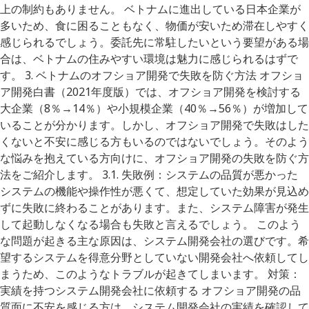
上の制約もありません。 ベトナムに進出している日本企業が
多いため、食に困ることもなく、物価が安いため滞在しやすく
感じられるでしょう。委託先に常駐したいという要望がある場
合は、ベトナムの住みやすい環境は魅力に感じられるはずで
す。 3. ベトナムのオフショア開発で失敗を防ぐ方法 オフショ
ア開発白書（2021年度版）では、オフショア開発を検討する
大企業（8％→14％）や小規模企業（40％→56％）が増加して
いることが分かります。しかし、オフショア開発で失敗はした
くないと不安に感じる方もいるのではないでしょう。そのよう
な悩みを抱えている方向けに、オフショア開発の失敗を防ぐ方
法をご紹介します。 3.1. 失敗例：システムの品質が悪かった
システムの機能や操作性が悪くて、想定していた効果が見込め
ずに失敗に終わることがあります。また、システム障害が発生
して起動しなくなる場合も失敗と言えるでしょう。 このよう
な問題が起きる主な原因は、システム開発会社の選びです。希
望するシステムを得意分野としていない開発会社へ依頼してし
まうため、このようなトラブルが起きてしまいます。 対策：
実績を持つシステム開発会社に依頼する オフショア開発の品
質面に不安を感じる方は、システム開発会社の実績を確認して