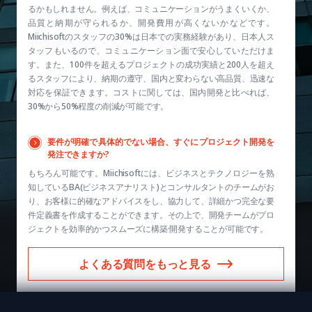
るかもしれません。例えば、コミュニケーションがうまくいくか、
品質と納期が守られるか、開発費用が高くないかなどです。
Miichisoftのスタッフの30%は日本での実務経験があり、日本人ス
タッフもいるので、コミュニケーション面で安心していただけま
す。また、100件を超えるプロジェクトの成功実績と200人を超え
るスタッフにより、納期の遵守、国内と変わらない高品質、迅速な
対応を保証できます。コストに関しては、国内開発と比べれば、
30%から50%程度の削減が可能です。
要件が明確で具体的でない場合、すぐにプロジェクト開発を
発注できますか?
もちろん可能です。Miichisoftには、ビジネスとテクノロジーを熟
知しているBA(ビジネスアナリスト)とコンサルタントのチームがお
り、お客様に的確なアドバイスをし、協力して、詳細かつ完全な要
件定義書を作成することができます。その上で、開発チームがプロ
ジェクトを効率的かつスムーズに構築·開発することが可能です。
よくある質問をもっと見る