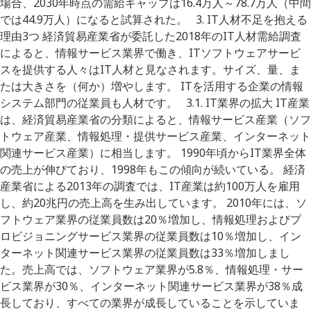
場合、2030年時点の需給ギャップは16.4万人～78.7万人（中間
では44.9万人）になると試算された。 3. IT人材不足を抱える
理由3つ 経済貿易産業省が委託した2018年のIT人材需給調査
によると、情報サービス業界で働き、ITソフトウェアサービ
スを提供する人々はIT人材と見なされます。サイズ、量、ま
たは大きさを（何か）増やします。 ITを活用する企業の情報
システム部門の従業員も人材です。 3.1. IT業界の拡大 IT産業
は、経済貿易産業省の分類によると、情報サービス産業（ソフ
トウェア産業、情報処理・提供サービス産業、インターネット
関連サービス産業）に相当します。 1990年頃からIT業界全体
の売上が伸びており、1998年もこの傾向が続いている。 経済
産業省による2013年の調査では、IT産業は約100万人を雇用
し、約20兆円の売上高を生み出しています。 2010年には、ソ
フトウェア業界の従業員数は20％増加し、情報処理およびプ
ロビジョニングサービス業界の従業員数は10％増加し、イン
ターネット関連サービス業界の従業員数は33％増加しまし
た。売上高では、ソフトウェア業界が5.8％、情報処理・サー
ビス業界が30％、インターネット関連サービス業界が38％成
長しており、すべての業界が成長していることを示していま