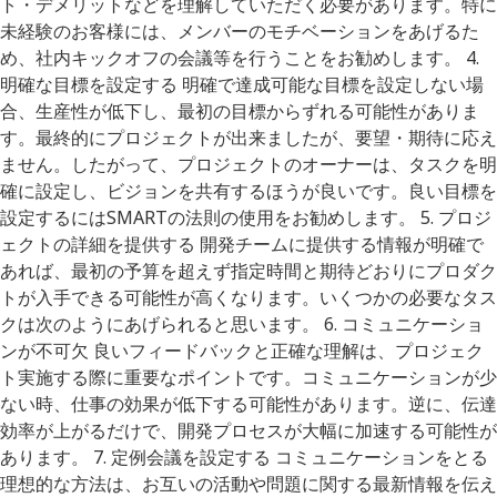
ト・デメリットなどを理解していただく必要があります。特に
未経験のお客様には、メンバーのモチベーションをあげるた
め、社内キックオフの会議等を行うことをお勧めします。 4.
明確な目標を設定する 明確で達成可能な目標を設定しない場
合、生産性が低下し、最初の目標からずれる可能性がありま
す。最終的にプロジェクトが出来ましたが、要望・期待に応え
ません。したがって、プロジェクトのオーナーは、タスクを明
確に設定し、ビジョンを共有するほうが良いです。良い目標を
設定するにはSMARTの法則の使用をお勧めします。 5. プロジ
ェクトの詳細を提供する 開発チームに提供する情報が明確で
あれば、最初の予算を超えず指定時間と期待どおりにプロダク
トが入手できる可能性が高くなります。いくつかの必要なタス
クは次のようにあげられると思います。 6. コミュニケーショ
ンが不可欠 良いフィードバックと正確な理解は、プロジェク
ト実施する際に重要なポイントです。コミュニケーションが少
ない時、仕事の効果が低下する可能性があります。逆に、伝達
効率が上がるだけで、開発プロセスが大幅に加速する可能性が
あります。 7. 定例会議を設定する コミュニケーションをとる
理想的な方法は、お互いの活動や問題に関する最新情報を伝え