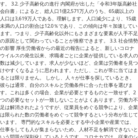
す。 3.2. 少子高齢化の進行 内閣府が出した「令和3年版高齢社
会白書」によると、総人口1億2,571万人のうち、65歳以上の
人口は3,619万人である。理解します。人口減少により、15歳
未満の人口の割合は12.0％であり、この傾向は年々加速してい
ます。つまり、少子高齢化以外にもさまざまな要素が人手不足
の原因として関わっていることが推察できます。 3.3. 社会情勢
の影響 厚生労働省からの最近の報告によると、新しいコロナ
ウイルスの発生以来、求職者ごとに企業が提供している求人の
数は減少しています。求人が少ないほど、企業は労働者を見つ
けやすくなるように思われます。ただし、これが常に当てはま
るとは限りません。 しかし、人々が仕事を探しているとき、
彼らは通常、自分のスキルと労働条件に合った仕事を選びま
す。これは多くの場合、企業が必要とするものと一致せず、2
つの必要なセットが一致しないことがよくあります。労働力不
足は解消されたようですが、従業員をめぐる競争により、企業
は限られた数の労働者をめぐって競争するという分布が生じて
います。 専門的なスキルを必要とする中小企業や産業では、
仕事をしても人が集まらないため、人材不足を解消できないと
いう問題が深刻化しているようです。コロナカでは、従来のシ