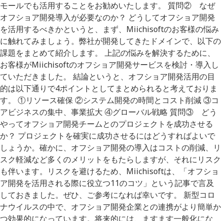
モールでも活用することをお勧めいたします。 質問② なぜ
オフショア開発導入が必要なのか？ どうしてオフショア開発
を活用するべきかというと、まず、Miichisoftのお客様の悩み
に触れてみましょう。弊社が開発してきたドメインで、以下の
課題をまとめて紹介します。 上記の悩みを解決するために、
お客様がMiichisoftのオフショア開発サービスを検討・導入し
ていただきました。 結論というと、オフショア開発活用の目
的は以下通りで4ポイントとしてまとめられると考えておりま
す。 ①リソース確保 ②システム開発の時間とコスト削減 ③コ
アビジネスの集中、事業拡大 ④グローバル戦略 質問③ どう
やってオフショア開発チームとのプロジェクトを成功させる
か？ プロジェクトを確実に成功させるにはどうすればよいで
しょうか。確かに、オフショア開発の導入はコストの削減、リ
スク軽減など多くのメリットをもたらしますが、それにリスク
も伴います。リスクを避けるため、Miichisoftは、「オフショ
ア開発を活用される際に役立つ11のコツ」という記事で言及
しておきました。ぜひ、ご参考になれば幸いです。 新型コロ
ナウイルスの中で、オフショア開発企業との連携がより簡単か
つ効果的になっています。将来的には、ますます一般化にな