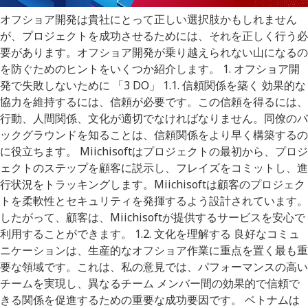
オフショア開発は貴社にとって正しい選択肢かもしれません
が、プロジェクトを成功させるためには、それを正しく行う必
要があります。オフショア開発が乗り越えられない山になるの
を防ぐためのヒントをいくつか紹介します。 1. オフショア開
発で失敗しないために 「3 DO」 1.1. 信頼関係を築く 効果的な
協力を維持するには、信頼が必要です。この信頼を得るには、
行動、人間関係、文化が適切でなければなりません。同僚のバ
ックグラウンドを知ることは、信頼関係をより早く構築するの
に役立ちます。 Miichisoftはプロジェクトの最初から、プロジ
ェクトのステップを顧客に説示し、フレイズをコミットし、進
行状況をトラッキングします。Miichisoftは顧客のプロジェク
トを柔軟性とセキュリティを発揮するよう設計されています。
したがって、顧客は、Miichisoftが提供するサービスを安心で
利用することができます。 1.2. 文化を理解する 良好なコミュ
ニケーションは、生産的なオフショア作業に重点を置く最も重
要な領域です。これは、私の意見では、パフォーマンスの高い
チームを実現し、異なるチーム メンバー間の効果的で信頼で
きる関係を促進するための重要な成功要因です。 ベトナムは