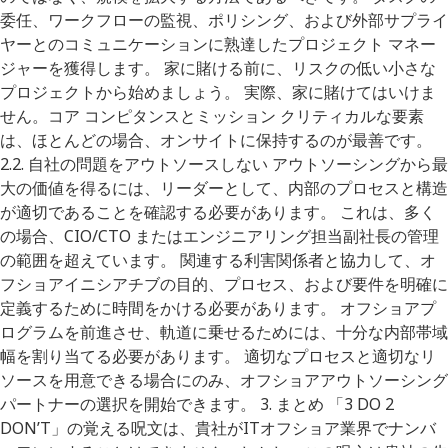
委任、ワークフローの監視、ポリシング、および外部サプライ
ヤーとのコミュニケーションに熟達したプロジェクト マネー
ジャーを獲得します。 家に賭ける前に、リスクの低い小さな
プロジェクトから始めましょう。 実際、家に賭けてはいけま
せん。コア コンピタンスとミッション クリティカルな要素
は、ほとんどの場合、オンサイトに保持するのが最善です。
2.2. 自社の問題をアウトソースしない アウトソーシングから最
大の価値を得るには、リーダーとして、内部のプロセスと構造
が適切であることを確認する必要があります。 これは、多く
の場合、CIO/CTO またはエンジニアリング担当副社長の管理
の範囲を超えています。 関連する利害関係者と協力して、オ
フショアイニシアチブの目的、プロセス、および要件を明確に
定義するために時間をかける必要があります。 オフショアプ
ログラムを前進させ、軌道に乗せるためには、十分な内部帯域
幅を割り当てる必要があります。 適切なプロセスと適切なリ
ソースを用意できる場合にのみ、オフショアアウトソーシング
パートナーの選択を開始できます。 3. まとめ 「3 DO 2
DON’T」の覚える呪文は、貴社がITオフショア業界でナンバ