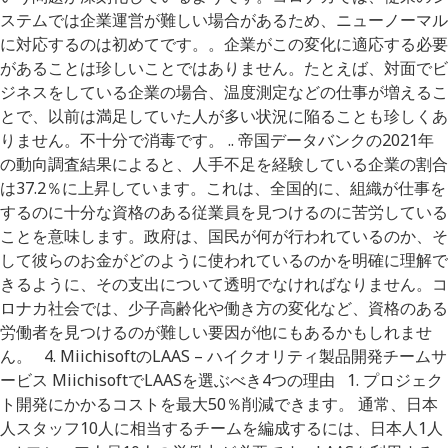
ステムでは企業運営が難しい場合があるため、ニューノーマル
に対応するのは初めてです。。企業がこの変化に適応する必要
があることは珍しいことではありません。たとえば、対面でビ
ジネスをしている企業の場合、温度測定などの仕事が増えるこ
とで、以前は満足していた人が多い状況に陥ることも珍しくあ
りません。不十分で消毒です。 .. 帝国データバンクの2021年
の動向調査結果によると、人手不足を経験している企業の割合
は37.2％に上昇しています。これは、全国的に、組織が仕事を
するのに十分な資格のある従業員を見つけるのに苦労している
ことを意味します。政府は、国民が何が行われているのか、そ
して彼らのお金がどのように使われているのかを明確に理解で
きるように、その支出について透明でなければなりません。コ
ロナカ社会では、少子高齢化や働き方の変化など、資格のある
労働者を見つけるのが難しい要因が他にもあるかもしれませ
ん。 4. MiichisoftのLAAS – ハイクオリティ製品開発チームサ
ービス MiichisoftでLAASを選ぶべき4つの理由 1. プロジェク
ト開発にかかるコストを最大50％削減できます。 通常、日本
人スタッフ10人に相当するチームを編成するには、日本人1人