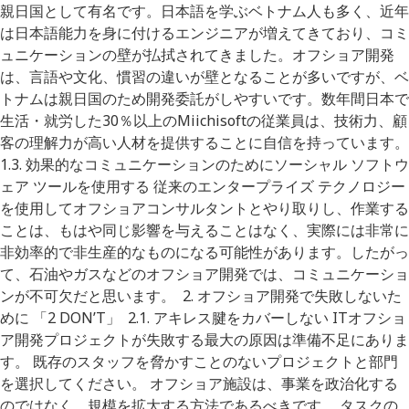
親日国として有名です。日本語を学ぶベトナム人も多く、近年
は日本語能力を身に付けるエンジニアが増えてきており、コミ
ュニケーションの壁が払拭されてきました。オフショア開発
は、言語や文化、慣習の違いが壁となることが多いですが、ベ
トナムは親日国のため開発委託がしやすいです。数年間日本で
生活・就労した30％以上のMiichisoftの従業員は、技術力、顧
客の理解力が高い人材を提供することに自信を持っています。
1.3. 効果的なコミュニケーションのためにソーシャル ソフトウ
ェア ツールを使用する 従来のエンタープライズ テクノロジー
を使用してオフショアコンサルタントとやり取りし、作業する
ことは、もはや同じ影響を与えることはなく、実際には非常に
非効率的で非生産的なものになる可能性があります。したがっ
て、石油やガスなどのオフショア開発では、コミュニケーショ
ンが不可欠だと思います。 2. オフショア開発で失敗しないた
めに 「2 DON’T」 2.1. アキレス腱をカバーしない ITオフショ
ア開発プロジェクトが失敗する最大の原因は準備不足にありま
す。 既存のスタッフを脅かすことのないプロジェクトと部門
を選択してください。 オフショア施設は、事業を政治化する
のではなく、規模を拡大する方法であるべきです。 タスクの