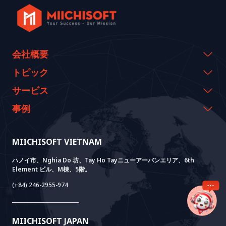
会社概要
会社概要
トピック
代表のメッセージ
イベント & ウェビナー
サービス
沿革
資料室
AI CO-CREATION
事例
経営理念
ブログ
GROWTH LAB
Dify導入支援
事例紹介
価値観
ニュース
AI+ SOLUTIONS
AI PoC開発
Core Lab
MIICHISOFT VIETNAM
実績
FAQ
VIETNAM BRIDGE
System Lab
AI+ Products
お客様の声
ハノイ市、Nghia Do 坊、Tay Ho Tayニューアーバンエリア、6th
Element ビル、M棟、5階。
Power Lab
BOTモデル
AI+ Package
Meet AI+
(+84) 246-2955-974
Cloud Lab
法人設立支援
AIDO
Multi-Agent Package
Doc AI+
Camera AI Package
MIICHISOFT JAPAN
RAG Package