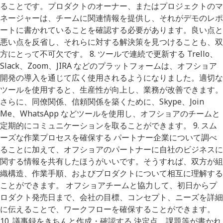
ることです。プロダクトのオーナー、またはプロジェクトのマ
ネージャーは、チームに関連情報を提供し、それがデモのレポ
ートに書かれていることを確認する必要があります。良い点と
悪い点を反省し、それらに対する解決策を見つけることも、双
方にとって不可欠です。 8. ツールで連続で更新する Trello、
Slack、Zoom、JIRA などのプラットフォームは、オフショア
開発の導入を通じて広く使用されるようになりました。適切な
ツールを使用すると、生産性が向上し、業務が改善できます。
さらに、同僚関係、信頼関係を築くために、Skype、Join
Me、WhatsApp などツールを使用し、オフショアのチームと
定期的にコミュニケーションを取ることができます。 9. スム
ーズな作業プロセスを確保する パートナー企業について調べ
ることに加えて、オフショアのパートナーに自社のビジネスに
関する情報を共有したほうがいいです。そうすれば、双方が組
織構造、作業手順、およびプロダクトについて相互に理解する
ことができます。 オフショアチームと協力して、初日からプ
ロダクト発売日まで、会社の目標、コンセプト、ニーズを詳細
に伝えることで、ワークフローを確保することができます。
10. 議事録をきちんと作成・確認する 決定点、課題等が書かれ