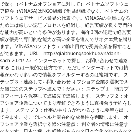
で探す（ベトナムオフショアに対して） ベトナムソフトウェ
ア協会（VINASA)はNGO組織で利益組織でなく、ベトナムの
ソフトウェアサービス業界の代表です。VINASAの会員になる
ためには厳しい認証プロセスを経過し、経営実績が良く専門的
な能力が高いという条件があります。 毎年3回の認定で経営実
績が優秀で専門的な能力が高い企業を選んでサオクエ賞を贈り
ます。 VINASAのソフトウェア輸出目次で受賞企業を探すこと
ができます。 URL：http://giaithuongsaokhue.vn/danh-
sach-2021/ 2.3. インターネットで探し、お問い合わせで連絡
する これは一般的な仕方です。ただしインターネットでは情
報がかなり多いので情報をフィルターするのは複雑です。 ス
テップ３：連絡してお問い合わせ オフショア企業を選択でき
た後に次のステップへ進んでください： ステップ１：能力プ
ロフィールを保存して連絡先で連絡します。 ステップ２：オ
フショア企業についてより理解できるように直接合う予約をし
ます。 ステップ３：仕事のやり方がわかるように要望を出し
てみます。そこでレベルと潜在的な成長性を判断します。 オ
フショア企業を選択する際の注意点： 創立者の情報に注意す
べきです。日本で働いた経験があるか？日本文化がわかるか？