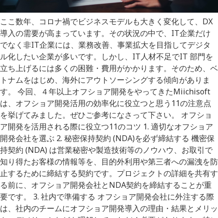
ここ数年、コロナ禍でビジネスモデルも大きく変化して、DX
導入の需要が高まっています。その状況の中で、IT企業だけ
でなく非IT企業には、業務改善、事業拡大を目指してデジタ
ル化したい企業が多いです。しかし、IT人材不足でIT 部門を
立ち上げるには多くの困難・費用がかかります。そのため、ベ
トナムをはじめ、海外にアウトソーシングする傾向がありま
す。 今回、４年以上オフショア開発をやってきたMiichisoft
は、オフショア開発活用の効率化に役立つと思う11の注意点
を挙げてみました。ぜひご参考になさって下さい。 オフショ
ア開発を活用される際に役立つ11のコツ 1. 適切なオフショア
開発会社を選ぶ 2. 秘密保持契約 (NDA)を必ず締結する 機密保
持契約 (NDA) は営業秘密や製造技術等のノウハウ、お取引で
知り得たお客様の情報等を、目的外利用や第三者への漏洩を防
止するために締結する契約です。プロジェクトの詳細を共有す
る前に、オフショア開発会社とNDA契約を締結することが重
要です。 3. 社内で準備する オフショア開発会社に外注する際
は、社内のチームにオフショア開発導入の理由・結果とメリッ