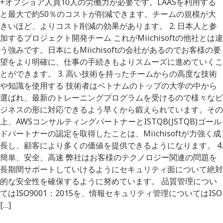
+オフショア人員10人の労働力が必要です。LAASを利用する
と最大で約50％のコストが削減できます。チームの規模が大
きいほど、よりコスト削減の効果があります。 2. 日本人と参
加するプロジェクト開発チーム これがMiichisoftの他社とは違
う強みです。日本にもMiichisoftの会社があるのでお客様の要
望をより明確に、仕事の手続きもよりスムーズに進めていくこ
とができます。 3. 高い技術を持ったチームからの高度な技術
や知識を使用する 技術者はベトナムのトップの大学の中から
選ばれ、最新のトレーニングプログラムを受けるので様々なビ
ジネスの形に対応できるよう早くから鍛えられています。その
上、AWSコンサルティングパートナーとISTQB(JSTQB)ゴール
ドパートナーの認定を取得したことは、Miichisoftが力強く成
長し、顧客により多くの価値を提供できるようになります。 4.
簡単、安全、高速 弊社はお客様のテクノロジー関連の問題を
長期間サポートしていけるようにセキュリティ面について絶対
的な安全性を確保するように努めています。 品質管理につい
てはISO9001：2015を、情報セキュリティ管理についてはISO
[…]