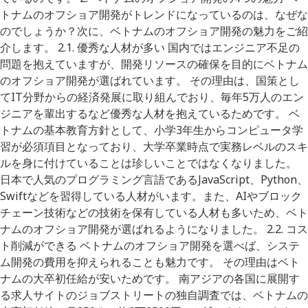
トナムのオフショア開発がトレンドになっているのは、なぜな
のでしょうか？次に、ベトナムのオフショア開発の魅力をご紹
介します。 2.1. 優秀な人材が多い 国内ではエンジニア不足の
問題を抱えていますが、開発リソースの確保を目的にベトナム
のオフショア開発が選ばれています。 その理由は、国策とし
てIT分野からの経済発展に取り組んでおり、毎年5万人のエン
ジニアを輩出するなど優秀な人材を抱えているためです。 ベ
トナムの基本教育方針として、小学3年生からコンピュータ学
習が必須項目となっており、大学卒業時点で実務レベルのスキ
ルを身に付けていることは珍しいことではなくなりました。
日本で人気のプログラミング言語であるJavaScript、Python、
Swiftなどを習得している人材がいます。また、AIやブロック
チェーン技術などの技術を保有している人材も多いため、ベト
ナムのオフショア開発が選ばれるようになりました。 2.2. コス
ト削減ができる ベトナムのオフショア開発を選べば、システ
ム開発の費用を抑えられることも魅力です。 その理由はベト
ナムの大卒初任給が安いためです。 南アジアの各国に展開す
る求人サイトのジョブストリートの独自調査では、ベトナムの