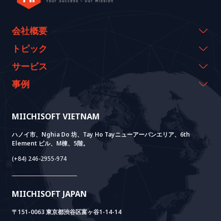
会社概要
会社概要
トピック
代表のメッセージ
イベント & ウェビナー
サービス
沿革
資料室
AI CO-CREATION
事例
経営理念
ブログ
GROWTH LAB
Dify導入支援
事例紹介
価値観
ニュース
AI+ SOLUTIONS
AI PoC開発
Core Lab
MIICHISOFT VIETNAM
実績
FAQ
VIETNAM BRIDGE
System Lab
AI+ Products
お客様の声
ハノイ市、Nghia Do 坊、Tay Ho Tayニューアーバンエリア、6th
Element ビル、M棟、5階。
Power Lab
BOTモデル
AI+ Package
Meet AI+
(+84) 246-2955-974
Cloud Lab
法人設立支援
AIDO
Multi-Agent Package
Doc AI+
Camera AI Package
MIICHISOFT JAPAN
RAG Package
〒151-0063 東京都渋谷区富ヶ谷1-14-14