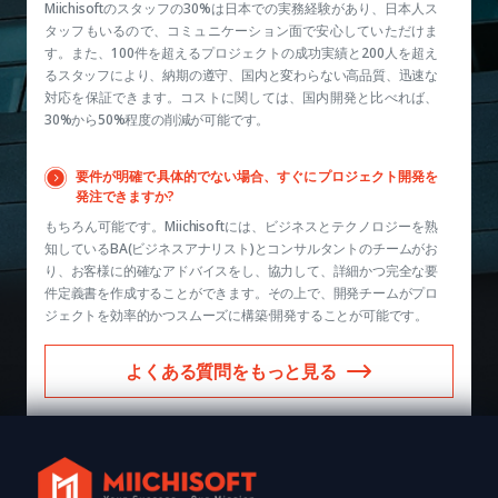
Miichisoftのスタッフの30%は日本での実務経験があり、日本人ス
タッフもいるので、コミュニケーション面で安心していただけま
す。また、100件を超えるプロジェクトの成功実績と200人を超え
るスタッフにより、納期の遵守、国内と変わらない高品質、迅速な
対応を保証できます。コストに関しては、国内開発と比べれば、
30%から50%程度の削減が可能です。
要件が明確で具体的でない場合、すぐにプロジェクト開発を
発注できますか?
もちろん可能です。Miichisoftには、ビジネスとテクノロジーを熟
知しているBA(ビジネスアナリスト)とコンサルタントのチームがお
り、お客様に的確なアドバイスをし、協力して、詳細かつ完全な要
件定義書を作成することができます。その上で、開発チームがプロ
ジェクトを効率的かつスムーズに構築·開発することが可能です。
よくある質問をもっと見る