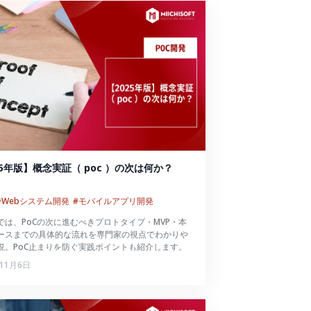
25年版】概念実証（ poc ）の次は何か？
#Webシステム開発
#モバイルアプリ開発
では、PoCの次に進むべきプロトタイプ・MVP・本
ースまでの具体的な流れを専門家の視点でわかりや
説。PoC止まりを防ぐ実践ポイントも紹介します。
年11月6日