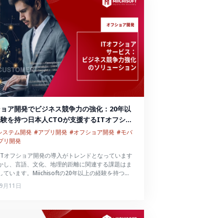
ョア開発でビジネス競争力の強化：20年以
験を持つ日本人CTOが支援するITオフショ
発
bシステム開発
#アプリ開発
#オフショア開発
#モバ
プリ開発
ITオフショア開発の導入がトレンドとなっています
かし、言語、文化、地理的距離に関連する課題はま
ています。Miichisoftの20年以上の経験を持つ日
TOと熟練の開発者の支援があるオフショアサービス
年9月11日
して、これらの問題を克服できます。