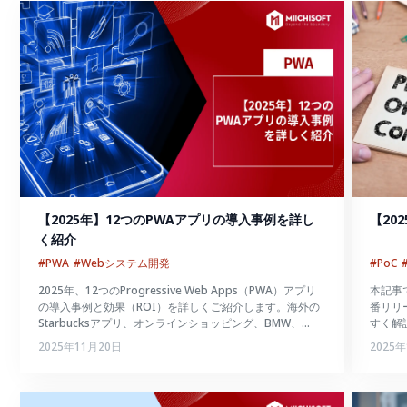
【2025年】12つのPWAアプリの導入事例を詳し
【20
く紹介
#PWA
#Webシステム開発
#PoC
2025年、12つのProgressive Web Apps（PWA）アプリ
本記事
の導入事例と効果（ROI）を詳しくご紹介します。海外の
番リリ
Starbucksアプリ、オンラインショッピング、BMW、
すく解
Uber、Pinterest、Alibaba。国内のRetty、SUUMO、日経
2025年11月20日
2025
電子版など。