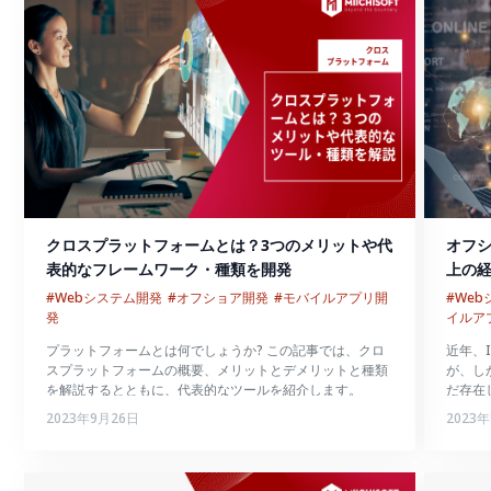
クロスプラットフォームとは？3つのメリットや代
オフシ
表的なフレームワーク・種類を開発
上の経
ア開
#Webシステム開発
#オフショア開発
#モバイルアプリ開
#We
発
イルア
プラットフォームとは何でしょうか? この記事では、クロ
近年、
スプラットフォームの概要、メリットとデメリットと種類
が、し
を解説するとともに、代表的なツールを紹介します。
だ存在し
本人C
2023年9月26日
2023
を活用