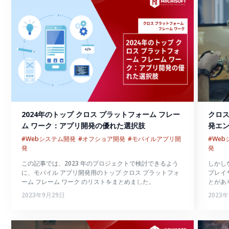
2024年のトップ クロス プラットフォーム フレー
クロ
ム ワーク：アプリ開発の優れた選択肢
発エ
#Webシステム開発
#オフショア開発
#モバイルアプリ開
#We
発
発
この記事では、2023 年のプロジェクトで検討できるよう
しかし
に、モバイル アプリ開発用のトップ クロス プラットフォ
プレイ
ーム フレーム ワーク のリストをまとめました。
とがあ
し、大
2023年9月29日
2023