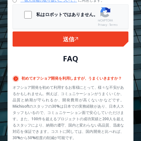
「個人情報の取り扱いについて」
に同意します。
私はロボットではありません。
Privacy - Terms
送信
FAQ
初めてオフショア開発を利用しますが、うまくいきますか？
オフショア開発を初めて利用するお客様にとって、様々な不安があ
るかもしれません。例えば、コミュニケーションがうまくいくか、
品質と納期が守られるか、開発費用が高くないかなどです。
Miichisoftのスタッフの30%は日本での実務経験があり、日本人ス
タッフもいるので、コミュニケーション面で安心していただけま
す。また、100件を超えるプロジェクトの成功実績と200人を超え
るスタッフにより、納期の遵守、国内と変わらない高品質、迅速な
対応を保証できます。コストに関しては、国内開発と比べれば、
30%から50%程度の削減が可能です。