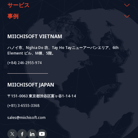
代表のメッセージ
イベント & ウェビナー
サービス
沿革
資料室
AI CO-CREATION
事例
経営理念
ブログ
GROWTH LAB
Dify導入支援
事例紹介
価値観
ニュース
AI+ SOLUTIONS
AI PoC開発
Core Lab
MIICHISOFT VIETNAM
実績
FAQ
VIETNAM BRIDGE
System Lab
AI+ Products
お客様の声
ハノイ市、Nghia Do 坊、Tay Ho Tayニューアーバンエリア、6th
Element ビル、M棟、5階。
Power Lab
BOTモデル
AI+ Package
Meet AI+
(+84) 246-2955-974
Cloud Lab
法人設立支援
AIDO
Multi-Agent Package
Doc AI+
Camera AI Package
MIICHISOFT JAPAN
RAG Package
〒151-0063 東京都渋谷区富ヶ谷1-14-14
(+81) 3-6555-3368
sales@miichisoft.com