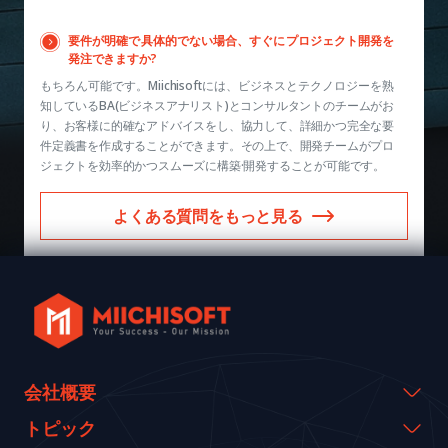
要件が明確で具体的でない場合、すぐにプロジェクト開発を
発注できますか?
もちろん可能です。Miichisoftには、ビジネスとテクノロジーを熟
知しているBA(ビジネスアナリスト)とコンサルタントのチームがお
り、お客様に的確なアドバイスをし、協力して、詳細かつ完全な要
件定義書を作成することができます。その上で、開発チームがプロ
ジェクトを効率的かつスムーズに構築·開発することが可能です。
よくある質問をもっと見る
会社概要
会社概要
トピック