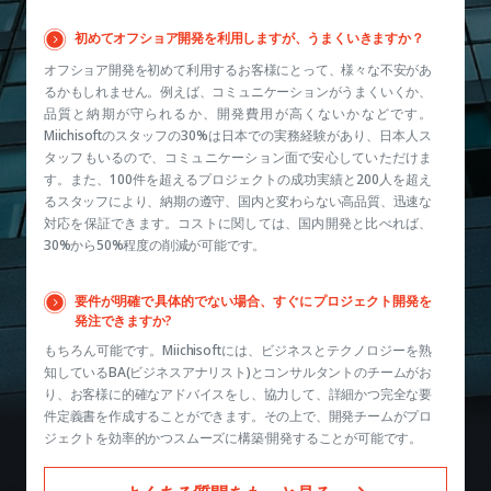
初めてオフショア開発を利用しますが、うまくいきますか？
オフショア開発を初めて利用するお客様にとって、様々な不安があ
るかもしれません。例えば、コミュニケーションがうまくいくか、
品質と納期が守られるか、開発費用が高くないかなどです。
Miichisoftのスタッフの30%は日本での実務経験があり、日本人ス
タッフもいるので、コミュニケーション面で安心していただけま
す。また、100件を超えるプロジェクトの成功実績と200人を超え
るスタッフにより、納期の遵守、国内と変わらない高品質、迅速な
対応を保証できます。コストに関しては、国内開発と比べれば、
30%から50%程度の削減が可能です。
要件が明確で具体的でない場合、すぐにプロジェクト開発を
発注できますか?
もちろん可能です。Miichisoftには、ビジネスとテクノロジーを熟
知しているBA(ビジネスアナリスト)とコンサルタントのチームがお
り、お客様に的確なアドバイスをし、協力して、詳細かつ完全な要
件定義書を作成することができます。その上で、開発チームがプロ
ジェクトを効率的かつスムーズに構築·開発することが可能です。