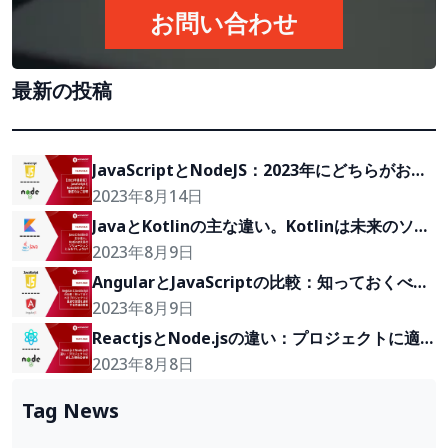
お問い合わせ
最新の投稿
JavaScriptとNodeJS：2023年にどちらがおす
すめ？
2023年8月14日
JavaとKotlinの主な違い。Kotlinは未来のソリ
ューションとなるでしょうか?
2023年8月9日
AngularとJavaScriptの比較：知っておくべき
プロジェクトに最適な2つの言語を選択する方
2023年8月9日
法の提案
ReactjsとNode.jsの違い：プロジェクトに適し
た技術の3つの選択
2023年8月8日
Tag News