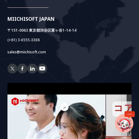
AIDO
Multi-Agent Package
Doc AI+
Camera AI Package
MIICHISOFT JAPAN
RAG Package
〒151-0063 東京都渋谷区富ヶ谷1-14-14
(+81) 3-6555-3368
sales@miichisoft.com