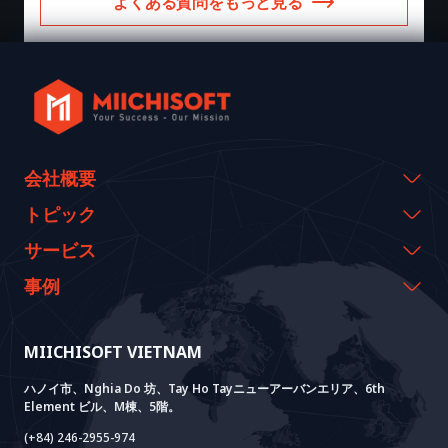
よくある質問をもっと見る
会社概要
会社概要
トピック
代表のメッセージ
イベント & ウェビナー
サービス
沿革
資料室
AI CO-CREATION
事例
経営理念
ブログ
GROWTH LAB
Dify導入支援
事例紹介
価値観
ニュース
AI+ SOLUTIONS
AI PoC開発
Core Lab
MIICHISOFT VIETNAM
実績
FAQ
VIETNAM BRIDGE
System Lab
AI+ Products
お客様の声
ハノイ市、Nghia Do 坊、Tay Ho Tayニューアーバンエリア、6th
Element ビル、M棟、5階。
Power Lab
BOTモデル
AI+ Package
Meet AI+
(+84) 246-2955-974
Cloud Lab
法人設立支援