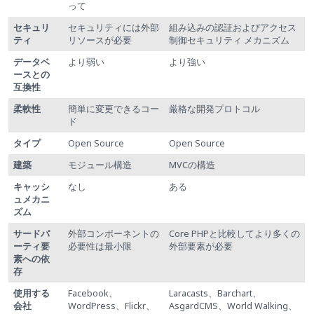
って
セキュリ
セキュリティには外部
組み込みの認証およびアクセス
ティ
リソースが必要
制御セキュリティ メカニズム
データベ
より弱い
より強い
ースとの
互換性
柔軟性
簡単に変更できるコー
厳格な開発プロトコル
ド
タイプ
Open Source
Open Source
建築
モジュール構造
MVCの構造
キャッシ
なし
ある
ュメカニ
ズム
サードパ
外部コンポーネントの
Core PHPと比較してより多くの
ーティ要
必要性は最小限
外部要素が必要
素への依
存
使用する
Facebook、
Laracasts、Barchart、
会社
WordPress、Flickr、
AsgardCMS、World Walking、