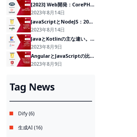
[2023] Web開発：CorePHP
とLaravelのテクノロジー対
2023年8月14日
決
JavaScriptとNodeJS：2023
年にどちらがおすすめ？
2023年8月14日
JavaとKotlinの主な違い。
Kotlinは未来のソリューショ
2023年8月9日
ンとなるでしょうか?
AngularとJavaScriptの比
較：知っておくべきプロジェ
2023年8月9日
クトに最適な2つの言語を選
択する方法の提案
Tag News
Dify (6)
生成AI (16)