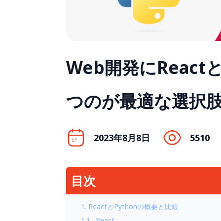
Web開発にReact
つのが最適な選択
2023年8月8日
5510
目次
1. ReactとPythonの概要と比較
1.1. React