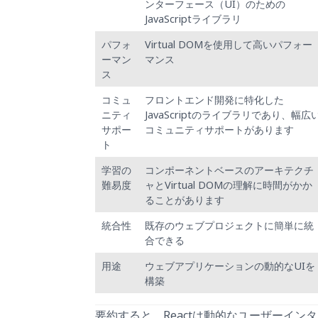
ンターフェース（UI）のための
JavaScriptライブラリ
パフォ
Virtual DOMを使用して高いパフォー
ーマン
マンス
ス
コミュ
フロントエンド開発に特化した
ニティ
JavaScriptのライブラリであり、幅広
サポー
コミュニティサポートがあります
ト
学習の
コンポーネントベースのアーキテクチ
難易度
ャとVirtual DOMの理解に時間がかか
ることがあります
統合性
既存のウェブプロジェクトに簡単に統
合できる
用途
ウェブアプリケーションの動的なUIを
構築
要約すると、Reactは動的なユーザーイン