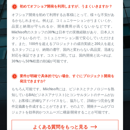
初めてオフショア開発を利用しますが、うまくいきますか？
オフショア開発を初めて利用するお客様にとって、様々な不安があ
るかもしれません。例えば、コミュニケーションがうまくいくか、
品質と納期が守られるか、開発費用が高くないかなどです。
Miichisoftのスタッフの30%は日本での実務経験があり、日本人ス
タッフもいるので、コミュニケーション面で安心していただけま
す。また、100件を超えるプロジェクトの成功実績と200人を超え
るスタッフにより、納期の遵守、国内と変わらない高品質、迅速な
対応を保証できます。コストに関しては、国内開発と比べれば、
30%から50%程度の削減が可能です。
要件が明確で具体的でない場合、すぐにプロジェクト開発を
発注できますか?
もちろん可能です。Miichisoftには、ビジネスとテクノロジーを熟
知しているBA(ビジネスアナリスト)とコンサルタントのチームがお
り、お客様に的確なアドバイスをし、協力して、詳細かつ完全な要
件定義書を作成することができます。その上で、開発チームがプロ
ジェクトを効率的かつスムーズに構築·開発することが可能です。
よくある質問をもっと見る