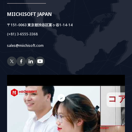
Doc AI+
Camera AI Package
MIICHISOFT JAPAN
RAG Package
〒151-0063 東京都渋谷区富ヶ谷1-14-14
(+81) 3-6555-3368
sales@miichisoft.com