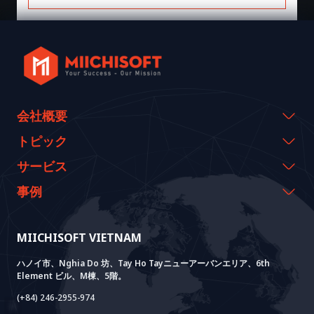
会社概要
会社概要
トピック
代表のメッセージ
イベント & ウェビナー
サービス
沿革
資料室
AI CO-CREATION
事例
経営理念
ブログ
GROWTH LAB
Dify導入支援
事例紹介
価値観
ニュース
AI+ SOLUTIONS
AI PoC開発
Core Lab
MIICHISOFT VIETNAM
実績
FAQ
VIETNAM BRIDGE
System Lab
AI+ Products
お客様の声
ハノイ市、Nghia Do 坊、Tay Ho Tayニューアーバンエリア、6th
Element ビル、M棟、5階。
Power Lab
BOTモデル
AI+ Package
Meet AI+
(+84) 246-2955-974
Cloud Lab
法人設立支援
AIDO
Multi-Agent Package