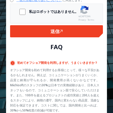
「個人情報の取り扱いについて」
に同意します。
私はロボットではありません。
Privacy - Terms
送信
FAQ
初めてオフショア開発を利用しますが、うまくいきますか？
オフショア開発を初めて利用するお客様にとって、様々な不安があ
るかもしれません。例えば、コミュニケーションがうまくいくか、
品質と納期が守られるか、開発費用が高くないかなどです。
Miichisoftのスタッフの30%は日本での実務経験があり、日本人ス
タッフもいるので、コミュニケーション面で安心していただけま
す。また、100件を超えるプロジェクトの成功実績と200人を超え
るスタッフにより、納期の遵守、国内と変わらない高品質、迅速な
対応を保証できます。コストに関しては、国内開発と比べれば、
30%から50%程度の削減が可能です。