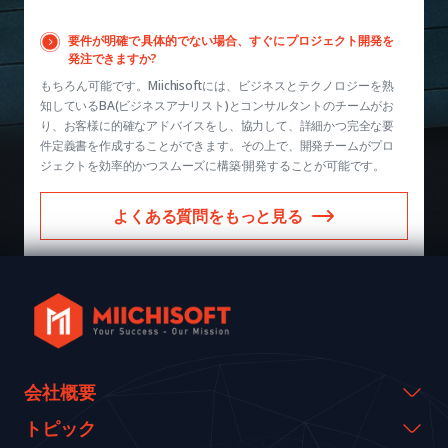
要件が明確で具体的でない場合、すぐにプロジェクト開発を
発注できますか?
もちろん可能です。Miichisoftには、ビジネスとテクノロジーを熟
知しているBA(ビジネスアナリスト)とコンサルタントのチームがお
り、お客様に的確なアドバイスをし、協力して、詳細かつ完全な要
件定義書を作成することができます。その上で、開発チームがプロ
ジェクトを効率的かつスムーズに構築·開発することが可能です。
よくある質問をもっと見る
会社概要
会社概要
トピック