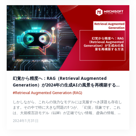
幻覚から精度へ：RAG（Retrieval Augmented 
Generation）が2024年の生成AIの風景を再構築する方
法
#Retrieval Augmented Generation (RAG)
しかしながら、これらの強力なモデルには克服すべき課題も存在し
ます。その中で特に大きな問題の1つが、「幻覚」現象です。これ
は、大規模言語モデル（LLM）が正確でない情報、虚偽の情報、ま
たは裏付けのない情報を生成してしまうことを指します。この記事
2024年1月31日
では、非常に有用で広く普及している検索拡張生成（Retrieval
Augmented Generation）