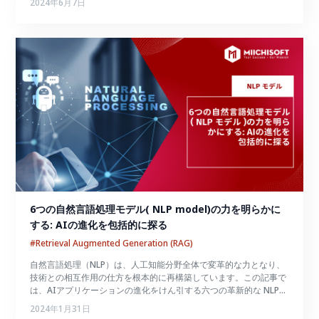
2024年6月7日
ん。
6つの自然言語処理モデル( NLP model)の力を明らかに
する: AIの進化を包括的に探る
#Retrieval Augmented Generation (RAG)
自然言語処理（NLP）は、人工知能分野全体で変革的な力となり、
技術との相互作用の仕方を根本的に再構築しています。この記事で
は、AIアプリケーションの進化をけん引する六つの革新的な NLP
model の複雑さを探究し、これらのモデルのアーキテクチャ、方法
2024年1月31日
論、およびパフォーマンスに深く踏み込むことで、NLPとAIの拡大