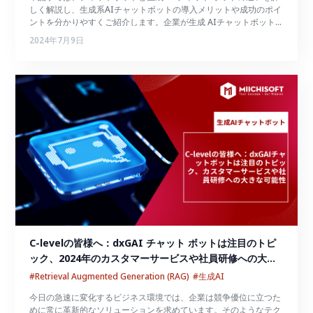
しく解説し、生成系AIチャットボットの導入メリットや成功のポイ
ントを分かりやすくご紹介します。企業が生成 AIチャットボットを
効果的に活用するためのヒントが満載ですので、ぜひ参考にしてみ
2024年7月9日
てください。
C-levelの皆様へ：dxGAI チャット ボットは注目のトピ
ック、2024年のカスタマーサービスや社員研修への大き
な可能性
#Retrieval Augmented Generation (RAG)
#生成AI
今日の急速に変化するビジネス環境では、企業は競争優位に立つた
めに常に革新的なソリューションを求めています。そのようなテク