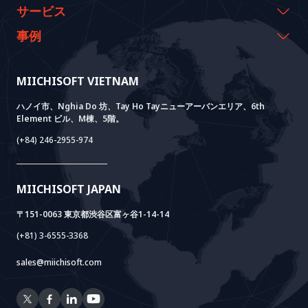
代表のメッセージ
イベント & ウェビナー
サービス
沿革
資料室
AI CO-CREATION
事例
経営理念
ブログ
GROWTH LAB
Dify導入支援
事例紹介
価値観
ニュース
AI+ SOLUTIONS
AI PoC開発
Core Lab
MIICHISOFT VIETNAM
実績
FAQ
VIETNAM BRIDGE
System Lab
AI+ Products
お客様の声
ハノイ市、Nghia Do 坊、Tay Ho Tayニューアーバンエリア、6th
Element ビル、M棟、5階。
Power Lab
BOTモデル
AI+ Package
Meet AI+
(+84) 246-2955-974
Cloud Lab
法人設立支援
AIDO
Multi-Agent Package
Doc AI+
Camera AI Package
MIICHISOFT JAPAN
RAG Package
〒151-0063 東京都渋谷区富ヶ谷1-14-14
(+81) 3-6555-3368
sales@miichisoft.com