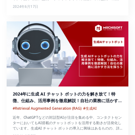
プロセス、そしてMiichisoftのdxGAI チャットボットソリューショ
2024年6月17日
ンについて詳しく解説します。
2024年に生成 AI チャット ボットの力を解き放て！特
徴、仕組み、活用事例を徹底解説！自社の業務に活かす方
法を探ろう
#Retrieval Augmented Generation (RAG)
#生成AI
近年、ChatGPTなどの対話型AIが注目を集める中、コンタクトセン
ターにおいてもAI搭載のチャットボットを活用する動きが活発化し
ています。生成AI チャット ボットの導入に興味はあるものの、詳
しい情報が分からずに検討が進まないという企業も少なくありませ