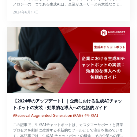
ノロジーの一つである生成AIは、企業がユーザーと有意義なコミュ
ニケーションを行えるようにすることで注目を集めています。これ
2024年6月17日
により、顧客満足度とビジネスの成長が大幅に向上し、この技術を
活用する企業に積極的な変化がもたらされます。生成AI チャット
ボットなどの生成AIソリューションをビジネスに活用する方法を知
りたい方向けに有益な情報を提供いたします。
【2024年のアップデート】｜企業における生成AIチャッ
トボットの実装：効果的な導入への包括的ガイド
#Retrieval Augmented Generation (RAG)
#生成AI
この記事で、生成AIチャットボットは、カスタマーサポートと営業
プロセスを劇的に改善する革新的なツールとして注目を集めていま
す。本記事では、生成AI チャットボットの概念、その企業への実装