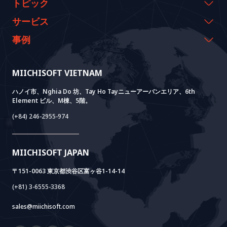
会社概要
トピック
代表のメッセージ
イベント & ウェビナー
サービス
沿革
資料室
AI CO-CREATION
事例
経営理念
ブログ
GROWTH LAB
Dify導入支援
事例紹介
価値観
ニュース
AI+ SOLUTIONS
AI PoC開発
Core Lab
MIICHISOFT VIETNAM
実績
FAQ
VIETNAM BRIDGE
System Lab
AI+ Products
お客様の声
ハノイ市、Nghia Do 坊、Tay Ho Tayニューアーバンエリア、6th
Element ビル、M棟、5階。
Power Lab
BOTモデル
AI+ Package
Meet AI+
(+84) 246-2955-974
Cloud Lab
法人設立支援
AIDO
Multi-Agent Package
Doc AI+
Camera AI Package
MIICHISOFT JAPAN
RAG Package
〒151-0063 東京都渋谷区富ヶ谷1-14-14
(+81) 3-6555-3368
sales@miichisoft.com