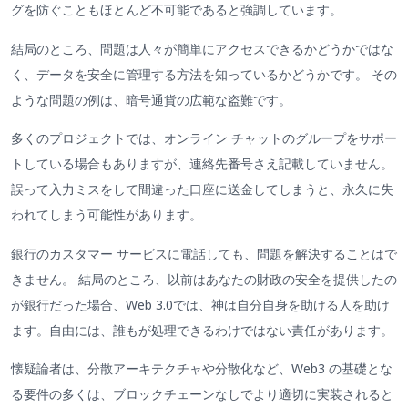
グを防ぐこともほとんど不可能であると強調しています。
結局のところ、問題は人々が簡単にアクセスできるかどうかではな
く、データを安全に管理する方法を知っているかどうかです。 その
ような問題の例は、暗号通貨の広範な盗難です。
多くのプロジェクトでは、オンライン チャットのグループをサポー
トしている場合もありますが、連絡先番号さえ記載していません。
誤って入力ミスをして間違った口座に送金してしまうと、永久に失
われてしまう可能性があります。
銀行のカスタマー サービスに電話しても、問題を解決することはで
きません。 結局のところ、以前はあなたの財政の安全を提供したの
が銀行だった場合、Web 3.0では、神は自分自身を助ける人を助け
ます。自由には、誰もが処理できるわけではない責任があります。
懐疑論者は、分散アーキテクチャや分散化など、Web3 の基礎とな
る要件の多くは、ブロックチェーンなしでより適切に実装されると