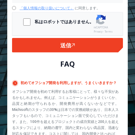
「個人情報の取り扱いについて」
に同意します。
私はロボットではありません。
Privacy - Terms
送信
FAQ
初めてオフショア開発を利用しますが、うまくいきますか？
オフショア開発を初めて利用するお客様にとって、様々な不安があ
るかもしれません。例えば、コミュニケーションがうまくいくか、
品質と納期が守られるか、開発費用が高くないかなどです。
Miichisoftのスタッフの30%は日本での実務経験があり、日本人ス
タッフもいるので、コミュニケーション面で安心していただけま
す。また、100件を超えるプロジェクトの成功実績と200人を超え
るスタッフにより、納期の遵守、国内と変わらない高品質、迅速な
対応を保証できます。コストに関しては、国内開発と比べれば、