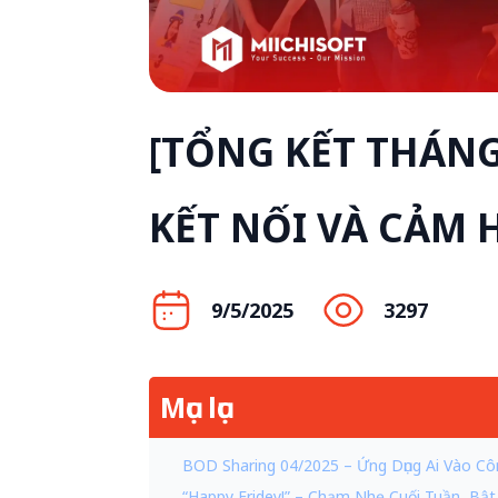
[TỔNG KẾT THÁNG
KẾT NỐI VÀ CẢM 
9/5/2025
3297
Mục lục
BOD Sharing 04/2025 – Ứng Dụng Ai Vào Cô
“Happy Fridey!” – Chạm Nhẹ Cuối Tuần, Bật