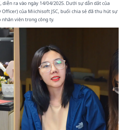
, diễn ra vào ngày 14/04/2025. Dưới sự dẫn dắt của
fficer) của Miichisoft JSC, buổi chia sẻ đã thu hút sự
nhân viên trong công ty.