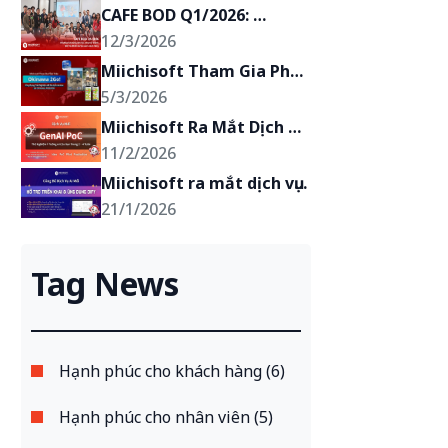
CAFE BOD Q1/2026: 
Miichisoft hướng tới mục 
12/3/2026
tiêu trở thành đối tác 
Miichisoft Tham Gia Phát 
chiến lược của khách 
Triển Trải Nghiệm AR Du 
5/3/2026
hàng
Lịch Anime “Okinawa 
Miichisoft Ra Mắt Dịch Vụ 
2Go!” tại Okinawa, Nhật 
Phát Triển GenAI PoC – 
11/2/2026
Bản
Biến Ý Tưởng Ứng Dụng 
Miichisoft ra mắt dịch vụ 
GenAI Thành Hiện Thực 
triển khai Dify: 2 tuần có 
21/1/2026
Chỉ Trong 2-4 Tuần
chatbot AI, giảm 90% 
khối lượng xử lý yêu cầu, 
Tag News
bảo mật tuyệt đối
Hạnh phúc cho khách hàng (6)
Hạnh phúc cho nhân viên (5)