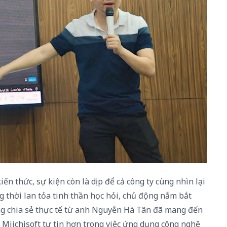
ến thức, sự kiện còn là dịp để cả công ty cùng nhìn lại
g thời lan tỏa tinh thần học hỏi, chủ động nắm bắt
g chia sẻ thực tế từ anh Nguyễn Hà Tân đã mang đến
Miichisoft tự tin hơn trong việc ứng dụng công nghệ