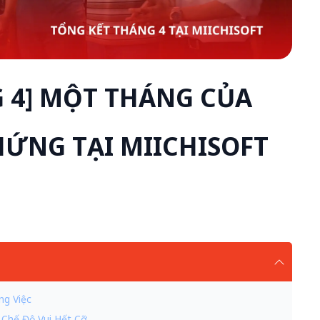
 4] MỘT THÁNG CỦA
HỨNG TẠI MIICHISOFT
ng Việc
 Chế Độ Vui Hết Cỡ