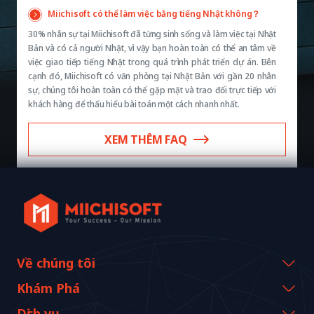
Miichisoft có thể làm việc bằng tiếng Nhật không？
30% nhân sự tại Miichisoft đã từng sinh sống và làm việc tại Nhật
Bản và có cả người Nhật, vì vậy bạn hoàn toàn có thể an tâm về
việc giao tiếp tiếng Nhật trong quá trình phát triển dự án. Bên
cạnh đó, Miichisoft có văn phòng tại Nhật Bản với gần 20 nhân
sự, chúng tôi hoàn toàn có thể gặp mặt và trao đổi trực tiếp với
khách hàng để thấu hiểu bài toán một cách nhanh nhất.
XEM THÊM FAQ
Về chúng tôi
Thông tin công ty
Khám Phá
Thông điệp từ CEO
Sự kiện & Webinars
Dịch vụ