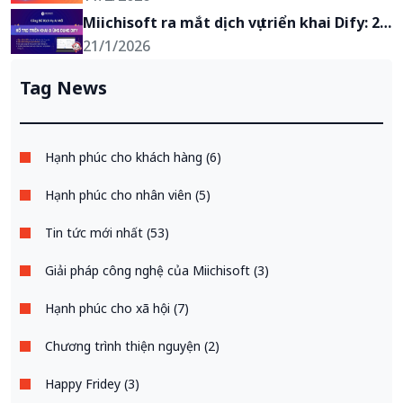
Hiện Thực Chỉ Trong 2-4 Tuần
Miichisoft ra mắt dịch vụ triển khai Dify: 2 
tuần có chatbot AI, giảm 90% khối lượng 
21/1/2026
xử lý yêu cầu, bảo mật tuyệt đối
Tag News
Hạnh phúc cho khách hàng (6)
Hạnh phúc cho nhân viên (5)
Tin tức mới nhất (53)
Giải pháp công nghệ của Miichisoft (3)
Hạnh phúc cho xã hội (7)
Chương trình thiện nguyện (2)
Happy Fridey (3)