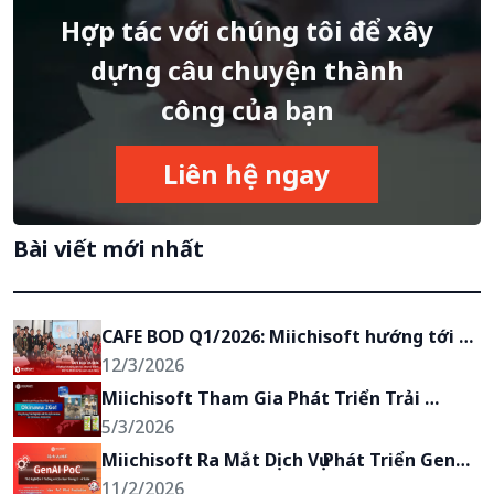
Hợp tác với chúng tôi để xây
dựng câu chuyện thành
công của bạn
Liên hệ ngay
Bài viết mới nhất
CAFE BOD Q1/2026: Miichisoft hướng tới 
mục tiêu trở thành đối tác chiến lược của 
12/3/2026
khách hàng
Miichisoft Tham Gia Phát Triển Trải 
Nghiệm AR Du Lịch Anime “Okinawa 2Go!” 
5/3/2026
tại Okinawa, Nhật Bản
Miichisoft Ra Mắt Dịch Vụ Phát Triển GenAI 
PoC – Biến Ý Tưởng Ứng Dụng GenAI Thành 
11/2/2026