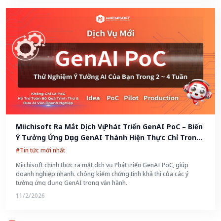
Miichisoft Ra Mắt Dịch Vụ Phát Triển GenAI PoC – Biến 
Ý Tưởng Ứng Dụng GenAI Thành Hiện Thực Chỉ Trong 
2-4 Tuần
#Tin tức mới nhất
Miichisoft chính thức ra mắt dịch vụ Phát triển GenAI PoC, giúp
doanh nghiệp nhanh. chóng kiểm chứng tính khả thi của các ý
tưởng ứng dụng GenAI trong vận hành.
11/2/2026