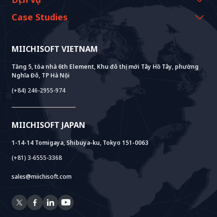
Lịch sử và cột mốc
Tài nguyên Miichisoft
AI CO-CREATION
Case Studies
Tầm nhìn & Nhiệm vụ
Blog
GROWTH LAB
Hỗ Trợ Triển Khai Dify
Câu chuyện khách hàng
Giá trị bền vững
Tin tức Miichisoft
AI+ SOLUTIONS
Phát Triển AI PoC
Core Lab
MIICHISOFT VIETNAM
Thành tựu
FAQ
VIETNAM BRIDGE
System Lab
AI+ Products
Phỏng vấn khách hàng
Tầng 5, tòa nhà 6th Element, Khu đô thị mới Tây Hồ Tây, phường
Nghĩa Đô, TP Hà Nội
Power Lab
Mô Hình BOT
AI+ Package
Meet AI+
(+84) 246-2955-974
Cloud Lab
Hỗ Trợ Thành Lập Pháp Nhân
AIDO
Multi-Agent Package
Doc AI+
Camera AI Package
MIICHISOFT JAPAN
RAG Package
1-14-14 Tomigaya, Shibuya-ku, Tokyo 151-0063
(+81) 3-6555-3368
sales@miichisoft.com