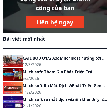
công của bạn
Liên hệ ngay
Bài viết mới nhất
CAFE BOD Q1/2026: Miichisoft hướng tới 
mục tiêu trở thành đối tác chiến lược của 
12/3/2026
khách hàng
Miichisoft Tham Gia Phát Triển Trải 
Nghiệm AR Du Lịch Anime “Okinawa 2Go!” 
5/3/2026
tại Okinawa, Nhật Bản
Miichisoft Ra Mắt Dịch Vụ Phát Triển GenAI 
PoC – Biến Ý Tưởng Ứng Dụng GenAI Thành 
11/2/2026
Hiện Thực Chỉ Trong 2-4 Tuần
Miichisoft ra mắt dịch vụ triển khai Dify: 2 
tuần có chatbot AI, giảm 90% khối lượng 
21/1/2026