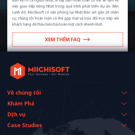
Bản và có cả người Nhật, vì vậy bạn hoàn toàn có thể an tâm về
việc giao tiếp tiếng Nhật trong quá trình phát triển dự án. Bên
cạnh đó, Miichisoft có văn phòng tại Nhật Bản với gần 20 nhân
sự, chúng tôi hoàn toàn có thể gặp mặt và trao đổi trực tiếp với
khách hàng để thấu hiểu bài toán một cách nhanh nhất.
XEM THÊM FAQ
Về chúng tôi
Thông tin công ty
Khám Phá
Thông điệp từ CEO
Sự kiện & Webinars
Dịch vụ
Lịch sử và cột mốc
Tài nguyên Miichisoft
AI CO-CREATION
Case Studies
Tầm nhìn & Nhiệm vụ
Blog
GROWTH LAB
Hỗ Trợ Triển Khai Dify
Câu chuyện khách hàng