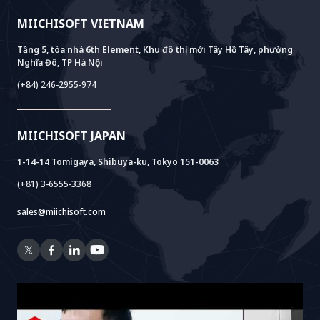
Giá trị bền vững
Tin tức Miichisoft
AI+ SOLUTIONS
Phát Triển AI PoC
Core Lab
MIICHISOFT VIETNAM
Thành tựu
FAQ
VIETNAM BRIDGE
System Lab
AI+ Products
Phỏng vấn khách hàng
Tầng 5, tòa nhà 6th Element, Khu đô thị mới Tây Hồ Tây, phường
Nghĩa Đô, TP Hà Nội
Power Lab
Mô Hình BOT
AI+ Package
Meet AI+
(+84) 246-2955-974
Cloud Lab
Hỗ Trợ Thành Lập Pháp Nhân
AIDO
Multi-Agent Package
Doc AI+
Camera AI Package
MIICHISOFT JAPAN
RAG Package
1-14-14 Tomigaya, Shibuya-ku, Tokyo 151-0063
(+81) 3-6555-3368
sales@miichisoft.com