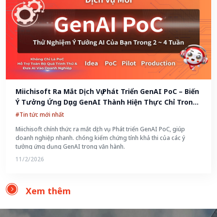
Miichisoft Ra Mắt Dịch Vụ Phát Triển GenAI PoC – Biến 
Ý Tưởng Ứng Dụng GenAI Thành Hiện Thực Chỉ Trong 
2-4 Tuần
#Tin tức mới nhất
Miichisoft chính thức ra mắt dịch vụ Phát triển GenAI PoC, giúp
doanh nghiệp nhanh. chóng kiểm chứng tính khả thi của các ý
tưởng ứng dụng GenAI trong vận hành.
11/2/2026
Xem thêm