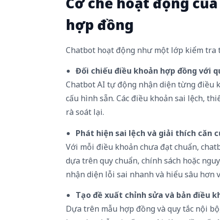
Cơ chế hoạt động của 
hợp đồng
Chatbot hoạt động như một lớp kiểm tra t
Đối
chiếu
điều
khoản
hợp
đồng
với
q
Chatbot AI tự động nhận diện từng điều 
cấu hình sẵn. Các điều khoản sai lệch, t
rà soát lại.
Phát
hiện
sai
lệch
và
giải
thích
căn
c
Với mỗi điều khoản chưa đạt chuẩn, chatbot 
dựa trên quy chuẩn, chính sách hoặc nguy
nhận diện lỗi sai nhanh và hiểu sâu hơn về
Tạo
đề
xuất
chỉnh
sửa
và
bản
điều
k
Dựa trên mẫu hợp đồng và quy tắc nội bộ,