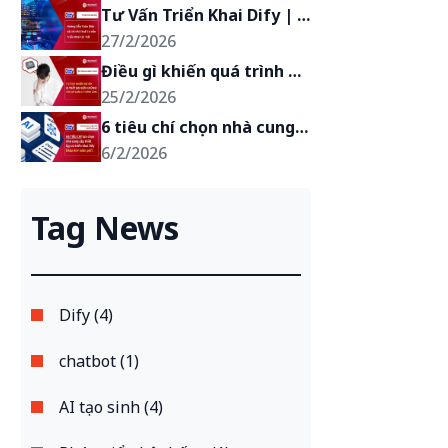
Tư Vấn Triển Khai Dify | 
Hướng Dẫn Toàn Diện Và 
27/2/2026
Chi Phí Thuê Tư Vấn Triển 
Điều gì khiến quá trình 
Khai Chi Tiết
triển khai Dify thất bại 
25/2/2026
giữa chừng? Tiêu chí 
6 tiêu chí chọn nhà cung 
quản lý để thành công với 
cấp triển khai Dify [Mẫu 
6/2/2026
công ty triển khai Dify
RFP miễn phí]
Tag News
Dify (4)
chatbot (1)
AI tạo sinh (4)