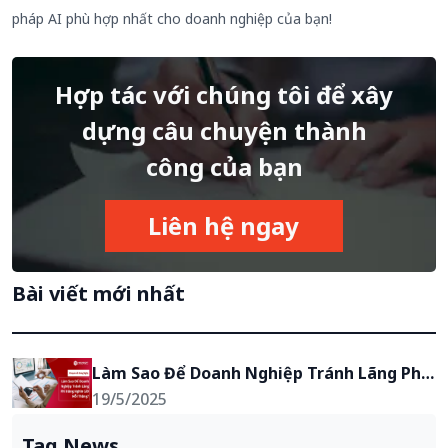
pháp AI phù hợp nhất cho doanh nghiệp của bạn!
Hợp tác với chúng tôi để xây
dựng câu chuyện thành
công của bạn
Liên hệ ngay
Bài viết mới nhất
Làm Sao Để Doanh Nghiệp Tránh Lãng Phí 
Hàng Nghìn Giờ Mỗi Tháng? 3 Bước Để 
19/5/2025
Ứng Dụng AI Vào Quy Trình Làm Việc
Tag News