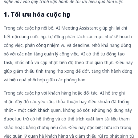
nghệ này vào quy trình vận hành để tối ưu hiệu quả làm việc.
1. Tối ưu hóa cuộc họp
Trong các cuộc họp nội bộ, AI Meeting Assistant giúp ghi lại chi
tiết nội dung cuộc họp, tự động phân tách các mục như kế hoạch
công việc, phân công nhiệm vụ và deadline. Nhờ khả năng đồng
bộ với các nền tảng quản lý công việc, AI có thể tự động tạo
task, nhắc nhở và cập nhật tiến độ theo thời gian thực. Điều này
giúp giảm thiểu tình trạng “họp xong để đó”, tăng tính hành động
và hiệu quả phối hợp giữa các phòng ban.
Trong các cuộc họp với khách hàng hoặc đối tác, AI hỗ trợ ghi
nhận đầy đủ các yêu cầu, thỏa thuận hay điều khoản đã thống
nhất – một cách khách quan, không bỏ sót. Những nội dung này
được lưu trữ có hệ thống và có thể trích xuất làm tài liệu tham
khảo hoặc bằng chứng nếu cần. Điều này đặc biệt hữu ích trong
việc quản lý quan hệ khách hàng và giảm thiểu rủi ro phát sinh từ