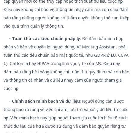
cấp quyền mới có thể truy cập hoặc trích xuất dữ liệu cuộc họp.
Điều này không chỉ bảo vệ thông tin nhạy cảm mà còn giúp đảm
bảo rằng những người không có thẩm quyền không thể can thiệp
vào quá trình quản lý thông tin.
・Tuân thủ các tiêu chuẩn pháp lý
: Để đảm bảo tính hợp
pháp và bảo vệ quyền lợi người dùng, AI Meeting Assistant phải
tuân thủ các tiêu chuẩn bảo mật quốc tế, như GDPR ở EU, CCPA
tại California hay HIPAA trong lĩnh vực y tế của Mỹ. Điều này
đảm bảo rằng hệ thống không chỉ tuân thủ quy định mà còn bảo
vệ thông tin cá nhân và dữ liệu nhạy cảm của người tham gia
cuộc họp.
・Chính sách minh bạch về dữ liệu
: Người dùng cần được
thông báo rõ ràng về việc ghi âm, lưu trữ và xử lý dữ liệu từ cuộc
họp. Việc minh bạch này giúp người tham gia cuộc họp hiểu rõ cách
thức dữ liệu của họ sẽ được sử dụng và đảm bảo quyền riêng tư