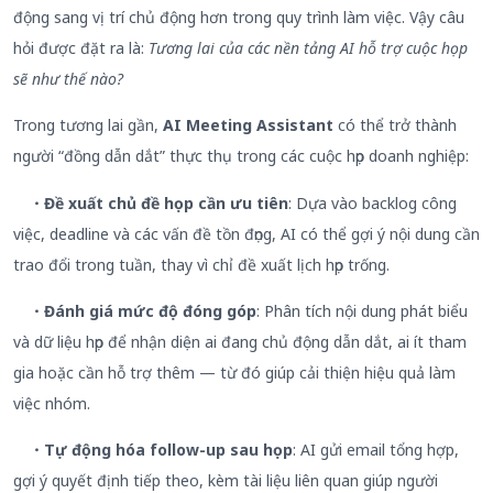
động sang vị trí chủ động hơn trong quy trình làm việc. Vậy câu
hỏi được đặt ra là:
Tương lai của các nền tảng AI hỗ trợ cuộc họp
sẽ như thế nào?
Trong tương lai gần,
AI Meeting Assistant
có thể trở thành
người “đồng dẫn dắt” thực thụ trong các cuộc họp doanh nghiệp:
・Đề xuất chủ đề họp cần ưu tiên
: Dựa vào backlog công
việc, deadline và các vấn đề tồn đọng, AI có thể gợi ý nội dung cần
trao đổi trong tuần, thay vì chỉ đề xuất lịch họp trống.
・Đánh giá mức độ đóng góp
: Phân tích nội dung phát biểu
và dữ liệu họp để nhận diện ai đang chủ động dẫn dắt, ai ít tham
gia hoặc cần hỗ trợ thêm — từ đó giúp cải thiện hiệu quả làm
việc nhóm.
・Tự động hóa follow-up sau họp
: AI gửi email tổng hợp,
gợi ý quyết định tiếp theo, kèm tài liệu liên quan giúp người