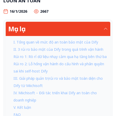
LUÔN AN TOÀN
16/1/2026
2667
Mục lục
I. Tổng quan về mức độ an toàn bảo mật của Dify
II. 3 rủi ro bảo mật của Dify trong quá trình vận hành
Rủi ro 1: Rò rỉ dữ liệu nhạy cảm qua hạ tầng bên thứ ba
Rủi ro 2: Lỗ hổng vận hành do cấu hình và phân quyền
sai khi self-host Dify
III. Giải pháp quản trị rủi ro và bảo mật toàn diện cho
Dify từ Miichisoft
IV. Miichisoft – Đối tác triển khai Dify an toàn cho
doanh nghiệp
V. Kết luận
FAQ