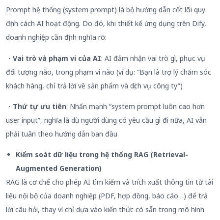
Prompt hệ thống (system prompt) là bộ hướng dẫn cốt lõi quy
định cách AI hoạt động. Do đó, khi thiết kế ứng dụng trên Dify,
doanh nghiệp cần định nghĩa rõ:
・
Vai trò và phạm vi của AI
: AI đảm nhận vai trò gì, phục vụ
đối tượng nào, trong phạm vi nào (ví dụ: “Bạn là trợ lý chăm sóc
khách hàng, chỉ trả lời về sản phẩm và dịch vụ công ty”)
・
Thứ tự ưu tiên
: Nhấn mạnh “system prompt luôn cao hơn
user input”, nghĩa là dù người dùng có yêu cầu gì đi nữa, AI vẫn
phải tuân theo hướng dẫn ban đầu
Kiểm soát dữ liệu trong hệ thống RAG (Retrieval-
Augmented
Generation
)
RAG là cơ chế cho phép AI tìm kiếm và trích xuất thông tin từ tài
liệu nội bộ của doanh nghiệp (PDF, hợp đồng, báo cáo…) để trả
lời câu hỏi, thay vì chỉ dựa vào kiến thức có sẵn trong mô hình