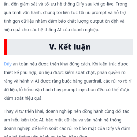
ẩn, đến giám sát và tối ưu hệ thống Dify sau khi go-live. Trong
quá trình vận hành, chúng tôi liên tục tối ưu prompt và hỗ trợ
tinh gọn dữ liệu nhằm đảm bảo chất lượng output ổn định và
hiệu quả cho các hệ thống AI của doanh nghiệp.
V. Kết luận
Dify
an toàn nếu được triển khai đúng cách. Khi kiến trúc được
thiết kế phù hợp, dữ liệu được kiểm soát chặt, phân quyền rõ
ràng và hành vi AI được ràng buộc bằng guardrail, các rủi ro rò rỉ
dữ liệu, lỗ hổng vận hành hay prompt injection đều có thể được
kiểm soát hiệu quả.
Thay vì tự triển khai, doanh nghiệp nên đồng hành cùng đối tác
am hiểu kiến trúc AI, bảo mật dữ liệu và vận hành hệ thống
doanh nghiệp để kiểm soát các rủi ro bảo mật của Dify và đảm
bảo hệ thống vận hành an toàn, bền vững.