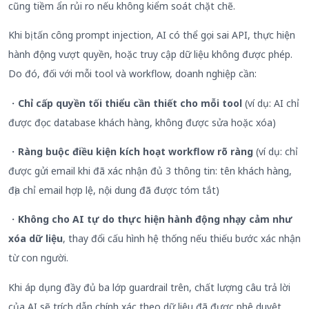
cũng tiềm ẩn rủi ro nếu không kiểm soát chặt chẽ.
Khi bị tấn công prompt injection, AI có thể gọi sai API, thực hiện
hành động vượt quyền, hoặc truy cập dữ liệu không được phép.
Do đó, đối với mỗi tool và workflow, doanh nghiệp cần:
・
Chỉ cấp quyền tối thiểu cần thiết cho mỗi tool
(ví dụ: AI chỉ
được đọc database khách hàng, không được sửa hoặc xóa)
・
Ràng buộc điều kiện kích hoạt workflow rõ ràng
(ví dụ: chỉ
được gửi email khi đã xác nhận đủ 3 thông tin: tên khách hàng,
địa chỉ email hợp lệ, nội dung đã được tóm tắt)
・
Không cho AI tự do thực hiện hành động nhạy cảm như
xóa dữ liệu
, thay đổi cấu hình hệ thống nếu thiếu bước xác nhận
từ con người.
Khi áp dụng đầy đủ ba lớp guardrail trên, chất lượng câu trả lời
của AI sẽ trích dẫn chính xác theo dữ liệu đã được phê duyệt