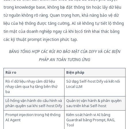
trong knowledge base, không bịa đặt thông tin hoặc lấy dữ liệu
từ nguồn không rõ ràng. Quan trọng hơn, khả năng bảo vệ dữ
liệu của hệ thống được tăng cường, AI sẽ không tự tiết lộ thông
tin mật của doanh nghiệp ngay cả khi bị cố tình khai thác bằng
các kỹ thuật prompt injection phức tạp.
BẢNG TỔNG HỢP CÁC RỦI RO BẢO MẬT CỦA DIFY VÀ CÁC BIỆN
PHÁP AN TOÀN TƯƠNG ỨNG
Rủi ro
Biện pháp
Rò rỉ dữ liệu nhạy cảm dữ liệu
Sử dụng Self-host Dify và kết nối
nhạy cảm qua hạ tầng bên thứ
Local LLM
ba
Lỗ hổng vận hành do cấu hình và
Quản trị vận hành & phân quyền
phân quyền sai khi self-host Dify
sau triển khai Self-host
Prompt injection trong hệ thống
Kiểm soát hành vi AI bằng
AI Agent
Guardrail bằng Prompt, RAG,
Tool