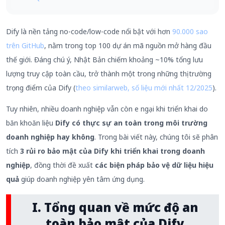
Dify là nền tảng no-code/low-code nổi bật với hơn
90.000 sao
trên GitHub
, nằm trong top 100 dự án mã nguồn mở hàng đầu
thế giới. Đáng chú ý, Nhật Bản chiếm khoảng ~10% tổng lưu
lượng truy cập toàn cầu, trở thành một trong những thị trường
trọng điểm của Dify (
theo similarweb, số liệu mới nhất 12/2025
).
Tuy nhiên, nhiều doanh nghiệp vẫn còn e ngại khi triển khai do
băn khoăn liệu
Dify có thực sự an toàn trong môi trường
doanh nghiệp hay không
. Trong bài viết này, chúng tôi sẽ phân
tích
3 rủi ro bảo mật của
Dify khi triển khai trong doanh
nghiệp
, đồng thời đề xuất
các biện pháp bảo vệ dữ liệu hiệu
quả
giúp doanh nghiệp yên tâm ứng dụng.
I. Tổng quan về mức độ an
toàn bảo mật của Dify