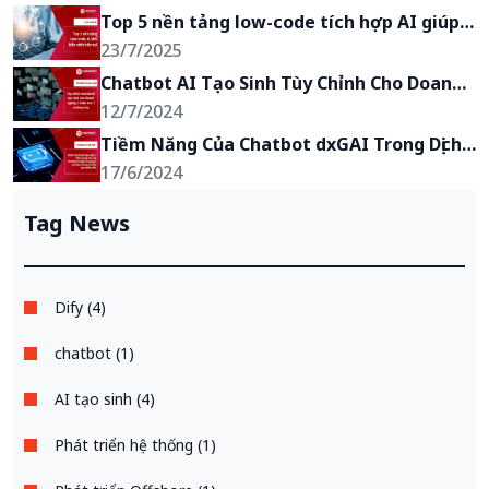
Top 5 nền tảng low-code tích hợp AI giúp 
tăng tốc triển khai, bứt phá hiệu suất cho 
23/7/2025
doanh nghiệp
Chatbot AI Tạo Sinh Tùy Chỉnh Cho Doanh 
Nghiệp
12/7/2024
Tiềm Năng Của Chatbot dxGAI Trong Dịch 
Vụ Khách Hàng Và Đào Tạo Nhân Viên
17/6/2024
Tag News
Dify (4)
chatbot (1)
AI tạo sinh (4)
Phát triển hệ thống (1)