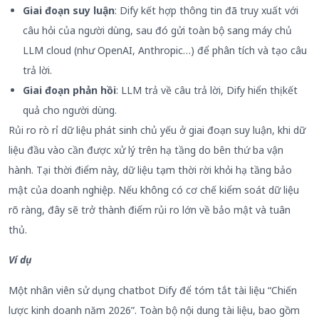
Giai đoạn suy luận
: Dify kết hợp thông tin đã truy xuất với
câu hỏi của người dùng, sau đó gửi toàn bộ sang máy chủ
LLM cloud (như OpenAI, Anthropic…) để phân tích và tạo câu
trả lời.
Giai đoạn phản hồi
: LLM trả về câu trả lời, Dify hiển thị kết
quả cho người dùng.
Rủi ro rò rỉ dữ liệu phát sinh chủ yếu ở giai đoạn suy luận, khi dữ
liệu đầu vào cần được xử lý trên hạ tầng do bên thứ ba vận
hành. Tại thời điểm này, dữ liệu tạm thời rời khỏi hạ tầng bảo
mật của doanh nghiệp. Nếu không có cơ chế kiểm soát dữ liệu
rõ ràng, đây sẽ trở thành điểm rủi ro lớn về bảo mật và tuân
thủ.
Ví dụ
Một nhân viên sử dụng chatbot Dify để tóm tắt tài liệu “Chiến
lược kinh doanh năm 2026”. Toàn bộ nội dung tài liệu, bao gồm