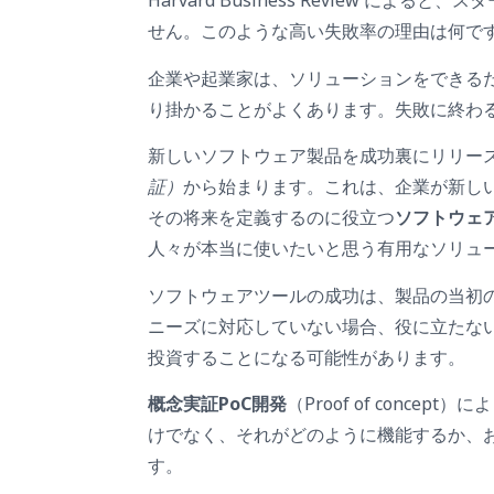
Harvard Business Review に
せん。このような高い失敗率の理由は何です
企業や起業家は、ソリューションをできる
り掛かることがよくあります。失敗に終わ
新しいソフトウェア製品を成功裏にリリー
証）
から始まります。これは、企業が新し
その将来を定義するのに役立つ
ソフトウェ
人々が本当に使いたいと思う有用なソリュ
ソフトウェアツールの成功は、製品の当初
ニーズに対応していない場合、役に立たな
投資することになる可能性があります。
概念実証PoC開発
（Proof of conc
けでなく、それがどのように機能するか、
す。