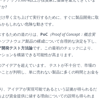
よると、スタートアップの66%以上が投資家に価値を還元できていま
か?
だけ早く立ち上げて実行するために、すぐに製品開発に取
るかもしれない危険な動きです。
スするための道のりは、
PoC
（Proof of Concept：概念実
い
ソフトウェア製品の構成
について合理的な決定を下し、
ア開発テスト方法論
です。この最初のチェックにより、
ーションを構築できる可能性が高まります。
のアイデアを超えています。 テストが不十分で、市場の
いことが判明し、単に売れない製品に多くの時間とお金を
ept）により、アイデアが実現可能であるという証拠が得られるだ
および資金提供に値する理由についての説明も得られま