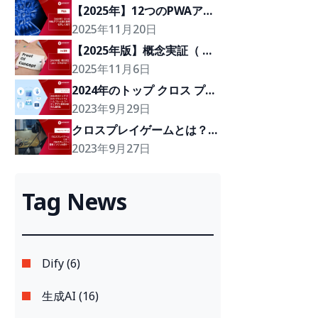
【2025年】12つのPWAアプ
リの導入事例を詳しく紹介
2025年11月20日
【2025年版】概念実証（ 
poc ）の次は何か？
2025年11月6日
2024年のトップ クロス プラ
ットフォーム フレーム ワー
2023年9月29日
ク：アプリ開発の優れた選択
クロスプレイゲームとは？ク
肢
ロスプレイゲーム開発エンジ
2023年9月27日
ンの紹介！
Tag News
Dify (6)
生成AI (16)