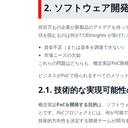
2. ソフトウェア開
何百万もの企業が新製品のアイデアを持っ
功を阻むものは何か? CBInsights が挙げた
資金不足（または資本を調達できない）
市場ニーズの欠如
これらの問題はどちらも、概念実証PoC開
ビジネスがPoCで得られるすべてのメリッ
2.1. 技術的な実現可能
概念実証
PoCを開発する目的
は、ソフトウ
とです。
PoCプロジェクト
には、何が可能
技術的方向性を決定する開発チームが関与