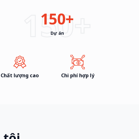
150+
150+
Dự án
Chất lượng cao
Chi phí hợp lý
 tôi