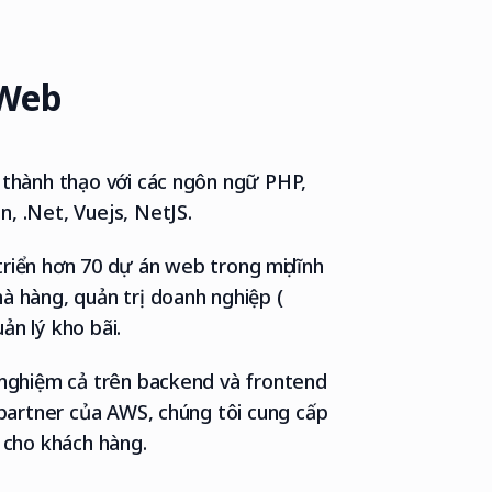
 Web
 thành thạo với các ngôn ngữ PHP,
, .Net, Vuejs, NetJS.
riển hơn 70 dự án web trong mọi lĩnh
à hàng, quản trị doanh nghiệp (
ản lý kho bãi.
h nghiệm cả trên backend và frontend
à partner của AWS, chúng tôi cung cấp
u cho khách hàng.