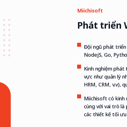
Miichisoft
Phát triển
Đội ngũ phát triển
NodejS, Go, Python
Kinh nghiệm phát t
vực như quản lý nh
HRM, CRM, v.v), qu
Miichisoft có kin
cùng với vai trò l
các thiết kế tối ư