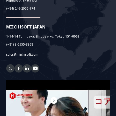
Nghĩa Đô, TP Hà Nội
Power Lab
Mô Hình BOT
AI+ Package
Meet AI+
(+84) 246-2955-974
Cloud Lab
Hỗ Trợ Thành Lập Pháp Nhân
AIDO
Multi-Agent Package
Doc AI+
Camera AI Package
MIICHISOFT JAPAN
RAG Package
1-14-14 Tomigaya, Shibuya-ku, Tokyo 151-0063
(+81) 3-6555-3368
sales@miichisoft.com