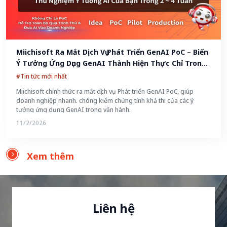
Miichisoft Ra Mắt Dịch Vụ Phát Triển GenAI PoC – Biến 
Ý Tưởng Ứng Dụng GenAI Thành Hiện Thực Chỉ Trong 
2-4 Tuần
#Tin tức mới nhất
Miichisoft chính thức ra mắt dịch vụ Phát triển GenAI PoC, giúp
doanh nghiệp nhanh. chóng kiểm chứng tính khả thi của các ý
tưởng ứng dụng GenAI trong vận hành.
11/2/2026
Xem thêm
Liên hệ