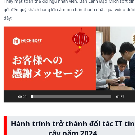
Thay mặt toàn thể đội ngũ nhân viên, Ban Lãnh Đạo Miichisoft xin
gửi đến quý khách hàng lời cảm ơn chân thành nhất qua video dướ
đây:
Video
Player
00:00
01:37
Hành trình trở thành đối tác IT tin
cậy năm 2024