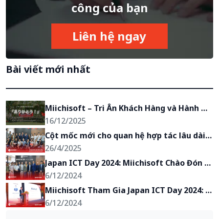
công của bạn
Liên hệ ngay
Bài viết mới nhất
Miichisoft – Tri Ân Khách Hàng và Hành 
Trình Chuyển Mình Năm 2025
16/12/2025
Cột mốc mới cho quan hệ hợp tác lâu dài: 
Miichisoft vinh dự đón tiếp CEO X-Lab Inc 
26/4/2025
tới văn phòng Hà Nội
Japan ICT Day 2024: Miichisoft Chào Đón 
Đại Diện Các Doanh Nghiệp Nhật Bản Đến 
6/12/2024
Thăm Văn Phòng Tại Hà Nội
Miichisoft Tham Gia Japan ICT Day 2024: 
Kết Nối và Khẳng Định Giá Trị
6/12/2024