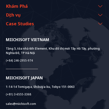
Thông tin công ty
Khám Phá
Thông điệp từ CEO
Sự kiện & Webinars
Dịch vụ
Lịch sử và cột mốc
Tài nguyên Miichisoft
AI CO-CREATION
Case Studies
Tầm nhìn & Nhiệm vụ
Blog
GROWTH LAB
Hỗ Trợ Triển Khai Dify
Câu chuyện khách hàng
Giá trị bền vững
Tin tức Miichisoft
AI+ SOLUTIONS
Phát Triển AI PoC
Core Lab
MIICHISOFT VIETNAM
Thành tựu
FAQ
VIETNAM BRIDGE
System Lab
AI+ Products
Phỏng vấn khách hàng
Tầng 5, tòa nhà 6th Element, Khu đô thị mới Tây Hồ Tây, phường
Nghĩa Đô, TP Hà Nội
Power Lab
Mô Hình BOT
AI+ Package
Meet AI+
(+84) 246-2955-974
Cloud Lab
Hỗ Trợ Thành Lập Pháp Nhân
AIDO
Multi-Agent Package
Doc AI+
Camera AI Package
MIICHISOFT JAPAN
RAG Package
1-14-14 Tomigaya, Shibuya-ku, Tokyo 151-0063
(+81) 3-6555-3368
sales@miichisoft.com