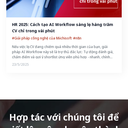
HR 2025: Cách tạo AI Workflow sàng lọc hàng trăm 
CV chỉ trong vài phút
#Giải pháp công nghệ của Miichisoft
#n8n
Nếu việc lọc CV đang chiếm quá nhiều thời gian của bạn, giải
pháp AI Workflow này sẽ là trợ thủ đắc lực: Tự động đánh giá,
chấm điểm và gợi ý shortlist ứng viên phù hợp - nhanh, chính
xác, nhất quán, ngay cả khi bạn không có nền tảng kỹ thuật.
23/5/2025
Hợp tác với chúng tôi để