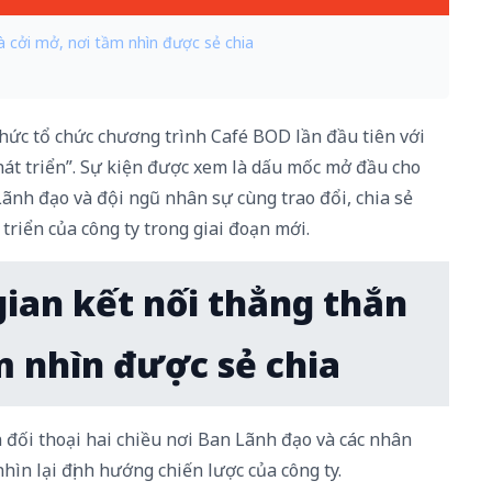
à cởi mở, nơi tầm nhìn được sẻ chia
thức
tổ
chức
chương
trình
Café BOD
lần
đầu
tiên
với
hát
triển
”
.
Sự
kiện
được
xem
là
dấu
mốc
mở
đầu
cho
Lãnh
đạo
và
đội
ngũ
nhân
sự
cùng
trao
đổi
, chia
sẻ
triển
của
công
ty
trong
giai
đoạn
mới
.
ian kết nối thẳng thắn
m nhìn được sẻ chia
 đối thoại hai chiều
nơi Ban Lãnh đạo và các nhân
hìn lại định hướng chiến lược của công ty.