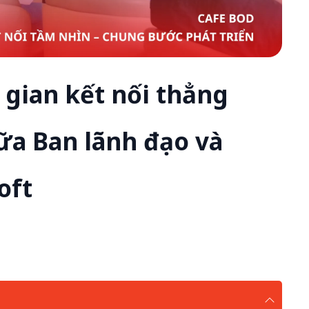
gian kết nối thẳng
ữa Ban lãnh đạo và
oft