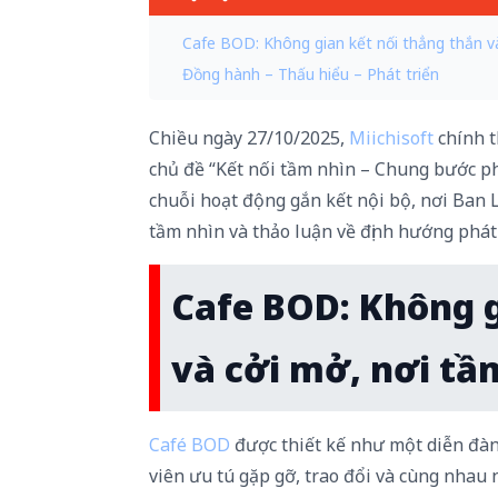
Cafe BOD: Không gian kết nối thẳng thắn v
Đồng hành – Thấu hiểu – Phát triển
Chiều
ngày
27/10/2025
,
Miichisoft
chính
chủ
đề
“
Kết
nối
tầm
nhìn
–
Chung
bước
p
chuỗi
hoạt
động
gắn
kết
nội
bộ
,
nơi
Ban
tầm
nhìn
và
thảo
luận
về
định
hướng
phát
Cafe BOD: Không g
và cởi mở, nơi tầ
Café BOD
được thiết kế như một
diễn đàn
viên ưu tú gặp gỡ, trao đổi và cùng nhau n