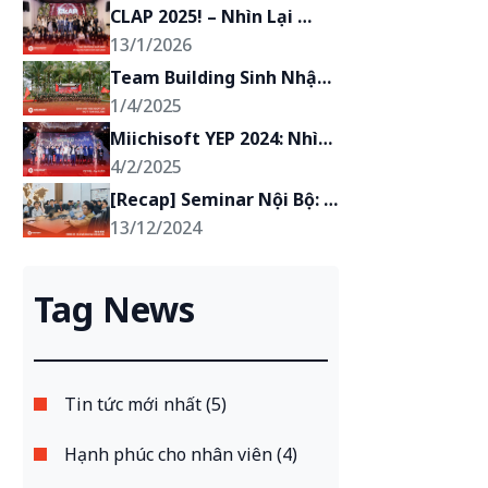
CLAP 2025! – Nhìn Lại 
Hành Trình 2025 Của 
13/1/2026
Miichisoft!
Team Building Sinh Nhật 
Miichisoft lần thứ 7: Hợp 
1/4/2025
lực – Đúng thời – Dẫn thế
Miichisoft YEP 2024: Nhìn 
Lại Hành Trình Thú Vị
4/2/2025
[Recap] Seminar Nội Bộ: 
BrSE – Điều Hòa Không Khí 
13/12/2024
Giữa Khách Hàng Và Đội 
Phát Triển
Tag News
Tin tức mới nhất (5)
Hạnh phúc cho nhân viên (4)