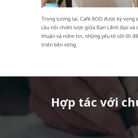
Trong
tương
lai,
Café BOD
được
kỳ
vọng
cầu
nối
chiến
lược
giữa
Ban
Lãnh
đạo
và
thuận
và
niềm
tin
,
những
yếu
tố
cốt
lõi
đ
triển
bền
vững
.
Hợp tác với c