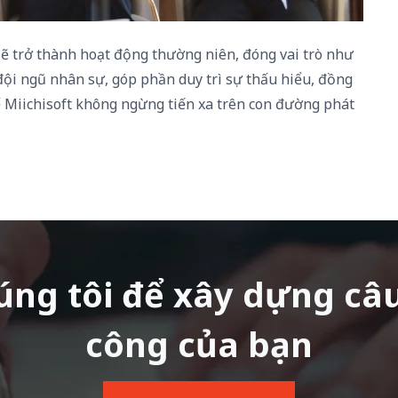
sẽ
trở
thành
hoạt
động
thường
niên
,
đóng
vai
trò
như
đội
ngũ
nhân
sự
,
góp
phần
duy
trì
sự
thấu
hiểu
,
đồng
ể
Miichisoft
không
ngừng
tiến
xa
trên
con
đường
phát
húng tôi để xây dựng câ
công của bạn