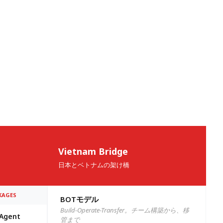
oft様は、求めていた理想のパートナー
してくれる点。これにより、コミュニ
Vietnam Bridge
日本とベトナムの架け橋
でよくある「時間の遅延問題」にぶつ
とても高く、決して手を緩めることなく
年の夏から貴社に切り替えました。以前
援してくれた最良のパートナーの1社です。
りに進行しています。
。 また、我々のニーズに合わせた契約
KAGES
BOTモデル
課題に柔軟に対応してくれるだけでな
。初めこそ言語の不安がありましたが、
Build-Operate-Transfer。チーム構築から、移
してくれました。
-Agent
、レガシーな技術についても深い知識
な取り組みに果敢にチャレンジし、技
管まで