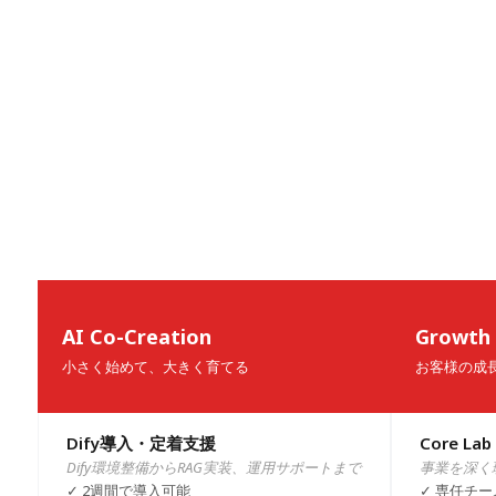
私た
でし
まず
AI Co-Creation
Growth
ケー
小さく始めて、大きく育てる
お客様の成
常に
Mi
以前は日
Mi
かる
我々
はプロジ
Dify導入・定着支援
Core Lab
彼ら
や体
変更後は
Dify環境整備からRAG実装、運用サポートまで
事業を深く
く、
技術
彼ら
✓ 2週間で導入可能
✓ 専任チ