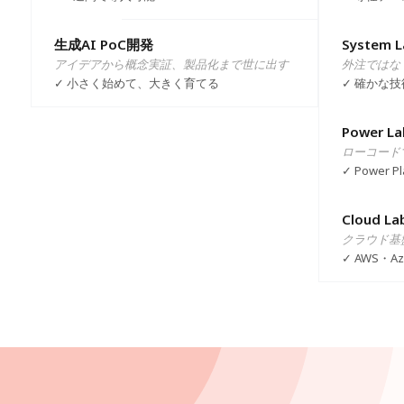
貴社の提
を持
術力
機能を追
生成AI PoC開発
System L
いつ
ード
https://
アイデアから概念実証、製品化まで世に出す
外注ではな
とが
超え
✓ 小さく始めて、大きく育てる
✓ 確かな
Power La
さら
ローコード
ティ
✓ Power 
じて
Cloud La
クラウド基
✓ AWS・A