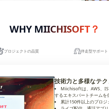
WHY MIICHISOFT？​
送信
プロジェクトの品質
伴走型サポート
技術力と多様なテク
Miichisoftは、AW
するエキスパートチームを
累計150件以上のプロ
ライブ配信、通話アプリ（