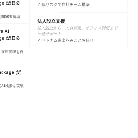
しています。今後もサービスの改善や新
age (近日公
✓ 低リスクで自社チーム構築
プロジェクトの進捗状況については、
、迅速に動き、変化や改善を行うスピ
。
課題点などの状況を正確に把握するこ
ベトナムのオフショア企業としての枠を
期間50%短縮
法人設立支援
待しています。
法人設立から、人材採集、オフィス利用まで
a AI
一括サポート
age (近日公
✓ ベトナム進出をみことお任せ
ドを踏まえた技術的な提案やセキュリ
・在庫管理を自
isoft様に依頼して本当に良かったと感
ackage (近
)
度AI検索を実装