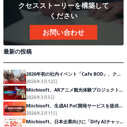
クセスストーリーを構築して
ください
お問い合わせ
最新の投稿
2026年初の社内イベント「Cafe BOD」、クラ
イアントの『Growth Partner』を目指して
2026年3月12日
Miichisoft、ARアニメ観光体験プロジェクト
「沖縄2Go！」の開発に参画
2026年3月5日
Miichisoft、生成AI PoC開発サービスを提供開
始。アイデアを2〜4週間で実現可能なプロトタ
2026年2月11日
イプに。
Miichisoft、日本企業向けに「Dify AIチャッ