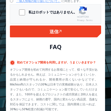
「個人情報の取り扱いについて」
に同意します。
私はロボットではありません。
Privacy - Terms
送信
FAQ
初めてオフショア開発を利用しますが、うまくいきますか？
オフショア開発を初めて利用するお客様にとって、様々な不安があ
るかもしれません。例えば、コミュニケーションがうまくいくか、
品質と納期が守られるか、開発費用が高くないかなどです。
Miichisoftのスタッフの30%は日本での実務経験があり、日本人ス
タッフもいるので、コミュニケーション面で安心していただけま
す。また、100件を超えるプロジェクトの成功実績と200人を超え
るスタッフにより、納期の遵守、国内と変わらない高品質、迅速な
対応を保証できます。コストに関しては、国内開発と比べれば、
30%から50%程度の削減が可能です。