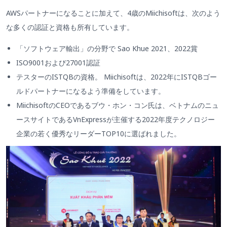
AWSパートナーになることに加えて、4歳のMiichisoftは、次のよう
な多くの認証と資格も所有しています。
「ソフトウェア輸出」の分野で Sao Khue 2021、2022賞
ISO9001および27001認証
テスターのISTQBの資格。 Miichisoftは、2022年にISTQBゴー
ルドパートナーになるよう準備をしています。
MiichisoftのCEOであるブウ・ホン・コン氏は、ベトナムのニュ
ースサイトであるVnExpressが主催する2022年度テクノロジー
企業の若く優秀なリーダーTOP10に選ばれました。