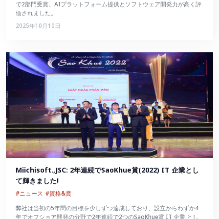
で2部門受賞。AIプラットフォーム提供とソフトウェア開発力が高く評
価されました。
2025年10月10日
Miichisoft.,JSC: 2年連続でSaoKhue賞(2022) IT 企業とし
て輝きました!
#ニュース
#資格&賞
弊社は当初の5年間の目標を少しずつ達成しており、設立からわずか4
年でオフショア開発の分野で2年連続で2つのSaoKhue賞 IT 企業 とし