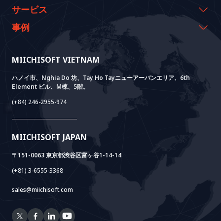
代表のメッセージ
イベント & ウェビナー
サービス
沿革
資料室
AI CO-CREATION
事例
経営理念
ブログ
GROWTH LAB
Dify導入支援
事例紹介
価値観
ニュース
AI+ SOLUTIONS
AI PoC開発
Core Lab
MIICHISOFT VIETNAM
実績
FAQ
VIETNAM BRIDGE
System Lab
AI+ Products
お客様の声
ハノイ市、Nghia Do 坊、Tay Ho Tayニューアーバンエリア、6th
Element ビル、M棟、5階。
Power Lab
BOTモデル
AI+ Package
Meet AI+
(+84) 246-2955-974
Cloud Lab
法人設立支援
AIDO
Multi-Agent Package
Doc AI+
Camera AI Package
MIICHISOFT JAPAN
RAG Package
〒151-0063 東京都渋谷区富ヶ谷1-14-14
(+81) 3-6555-3368
sales@miichisoft.com