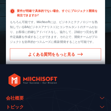
要件が明確で具体的でない場合、すぐにプロジェクト開発を
発注できますか?
もちろん可能です。Miichisoftには、ビジネスとテクノロジーを熟
知しているBA(ビジネスアナリスト)とコンサルタントのチームがお
り、お客様に的確なアドバイスをし、協力して、詳細かつ完全な要
件定義書を作成することができます。その上で、開発チームがプロ
ジェクトを効率的かつスムーズに構築·開発することが可能です。
よくある質問をもっと見る
会社概要
会社概要
トピック