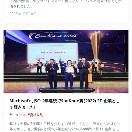
で2部門受賞。AIプラットフォーム提供とソフトウェア開発力が高く評
価されました。
2025年10月10日
Miichisoft.,JSC: 2年連続でSaoKhue賞(2022) IT 企業とし
て輝きました!
#ニュース
#資格&賞
弊社は当初の5年間の目標を少しずつ達成しており、設立からわずか4
年でオフショア開発の分野で2年連続で2つのSaoKhue賞 IT 企業 とし