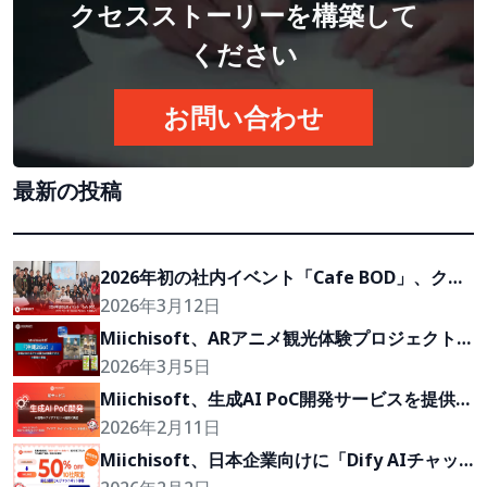
クセスストーリーを構築して
ください
お問い合わせ
最新の投稿
2026年初の社内イベント「Cafe BOD」、クラ
イアントの『Growth Partner』を目指して
2026年3月12日
Miichisoft、ARアニメ観光体験プロジェクト
「沖縄2Go！」の開発に参画
2026年3月5日
Miichisoft、生成AI PoC開発サービスを提供開
始。アイデアを2〜4週間で実現可能なプロトタ
2026年2月11日
イプに。
Miichisoft、日本企業向けに「Dify AIチャッ