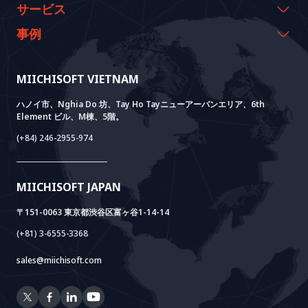
代表のメッセージ
イベント & ウェビナー
サービス
沿革
資料室
AI CO-CREATION
事例
経営理念
ブログ
GROWTH LAB
Dify導入支援
事例紹介
価値観
ニュース
AI+ SOLUTIONS
AI PoC開発
Core Lab
MIICHISOFT VIETNAM
実績
FAQ
VIETNAM BRIDGE
System Lab
AI+ Products
お客様の声
ハノイ市、Nghia Do 坊、Tay Ho Tayニューアーバンエリア、6th
Element ビル、M棟、5階。
Power Lab
BOTモデル
AI+ Package
Meet AI+
(+84) 246-2955-974
Cloud Lab
法人設立支援
AIDO
Multi-Agent Package
Doc AI+
Camera AI Package
MIICHISOFT JAPAN
RAG Package
〒151-0063 東京都渋谷区富ヶ谷1-14-14
(+81) 3-6555-3368
sales@miichisoft.com