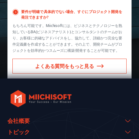
要件が明確で具体的でない場合、すぐにプロジェクト開発を
発注できますか?
もちろん可能です。Miichisoftには、ビジネスとテクノロジーを熟
知しているBA(ビジネスアナリスト)とコンサルタントのチームがお
り、お客様に的確なアドバイスをし、協力して、詳細かつ完全な要
件定義書を作成することができます。その上で、開発チームがプロ
ジェクトを効率的かつスムーズに構築·開発することが可能です。
よくある質問をもっと見る
会社概要
会社概要
トピック