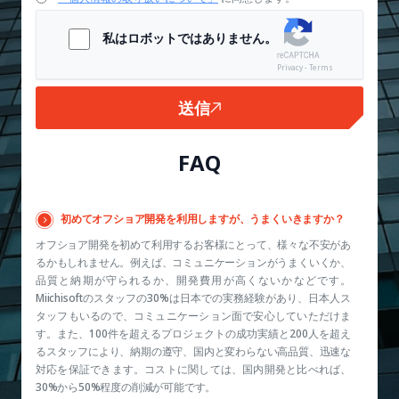
私はロボットではありません。
Privacy - Terms
送信
FAQ
初めてオフショア開発を利用しますが、うまくいきますか？
オフショア開発を初めて利用するお客様にとって、様々な不安があ
るかもしれません。例えば、コミュニケーションがうまくいくか、
品質と納期が守られるか、開発費用が高くないかなどです。
Miichisoftのスタッフの30%は日本での実務経験があり、日本人ス
タッフもいるので、コミュニケーション面で安心していただけま
す。また、100件を超えるプロジェクトの成功実績と200人を超え
るスタッフにより、納期の遵守、国内と変わらない高品質、迅速な
対応を保証できます。コストに関しては、国内開発と比べれば、
30%から50%程度の削減が可能です。