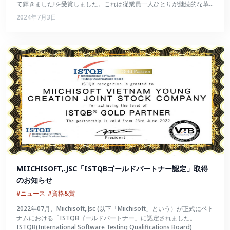
て輝きました!を受賞しました。これは従業員一人ひとりが継続的な革
新を続け、数々の試練を切り抜けて大きく成長したことの証でもあるで
2024年7月3日
しょう。
MIICHISOFT,.JSC「ISTQBゴールドパートナー認定」取得
のお知らせ
#ニュース
#資格&賞
2022年07月、Miichisoft,.Jsc (以下「Miichisoft」という）が正式にベト
ナムにおける「ISTQBゴールドパートナー」に認定されました。
ISTQB(International Software Testing Qualifications Board)