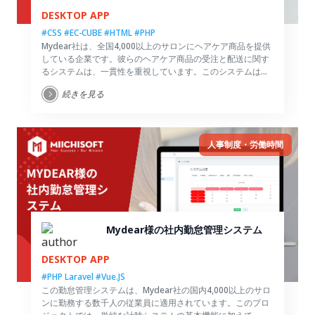
DESKTOP APP
#CSS
#EC-CUBE
#HTML
#PHP
Mydear社は、全国4,000以上のサロンにヘアケア商品を提供
している企業です。彼らのヘアケア商品の受注と配送に関す
るシステムは、一貫性を重視しています。このシステムは、
科学的な注文管理システムを採用し、注文状況の統計情報を
続きを見る
提供し、販売管理をサポートする役割を果たしています。
人事制度・労働時間
Mydear様の社内勤怠管理システム
DESKTOP APP
#PHP Laravel
#Vue.JS
この勤怠管理システムは、Mydear社の国内4,000以上のサロ
ンに勤務する数千人の従業員に適用されています。このプロ