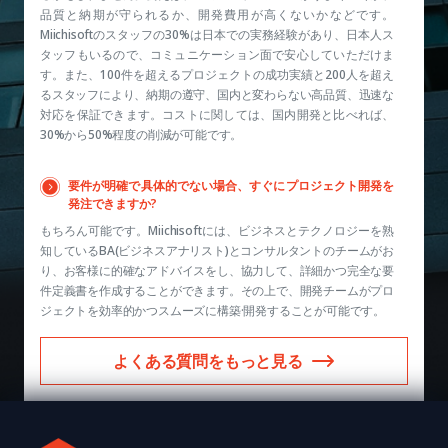
品質と納期が守られるか、開発費用が高くないかなどです。
Miichisoftのスタッフの30%は日本での実務経験があり、日本人ス
タッフもいるので、コミュニケーション面で安心していただけま
す。また、100件を超えるプロジェクトの成功実績と200人を超え
るスタッフにより、納期の遵守、国内と変わらない高品質、迅速な
対応を保証できます。コストに関しては、国内開発と比べれば、
30%から50%程度の削減が可能です。
要件が明確で具体的でない場合、すぐにプロジェクト開発を
発注できますか?
もちろん可能です。Miichisoftには、ビジネスとテクノロジーを熟
知しているBA(ビジネスアナリスト)とコンサルタントのチームがお
り、お客様に的確なアドバイスをし、協力して、詳細かつ完全な要
件定義書を作成することができます。その上で、開発チームがプロ
ジェクトを効率的かつスムーズに構築·開発することが可能です。
よくある質問をもっと見る