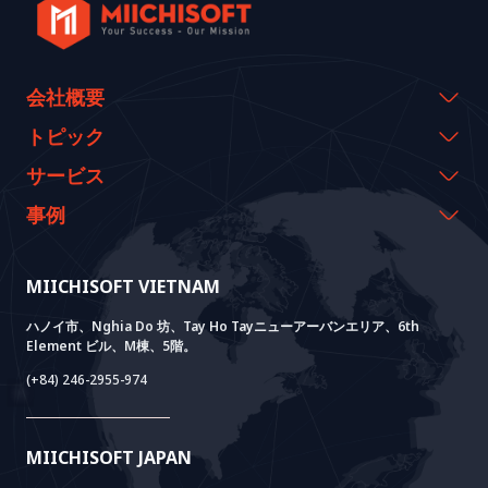
会社概要
会社概要
トピック
代表のメッセージ
イベント & ウェビナー
サービス
沿革
資料室
AI CO-CREATION
事例
経営理念
ブログ
GROWTH LAB
Dify導入支援
事例紹介
価値観
ニュース
AI+ SOLUTIONS
AI PoC開発
Core Lab
MIICHISOFT VIETNAM
実績
FAQ
VIETNAM BRIDGE
System Lab
AI+ Products
お客様の声
ハノイ市、Nghia Do 坊、Tay Ho Tayニューアーバンエリア、6th
Element ビル、M棟、5階。
Power Lab
BOTモデル
AI+ Package
Meet AI+
(+84) 246-2955-974
Cloud Lab
法人設立支援
AIDO
Multi-Agent Package
Doc AI+
Camera AI Package
MIICHISOFT JAPAN
RAG Package