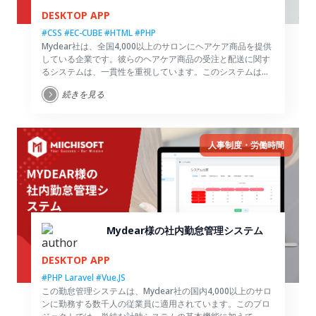
DESKTOP APP
#CSS
#EC-CUBE
#HTML
#PHP
Mydear社は、全国4,000以上のサロンにヘアケア商品を提供
している企業です。彼らのヘアケア商品の受注と配送に関す
るシステムは、一貫性を重視しています。このシステムは、
科学的な注文管理システムを採用し、注文状況の統計情報を
続きを見る
提供し、販売管理をサポートする役割を果たしています。
人事制度・労働時間
Mydear様の社内勤怠管理システム
DESKTOP APP
#PHP Laravel
#Vue.JS
この勤怠管理システムは、Mydear社の国内4,000以上のサロ
ンに勤務する数千人の従業員に適用されています。このプロ