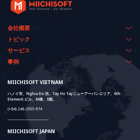
会社概要
会社概要
トピック
代表のメッセージ
イベント & ウェビナー
サービス
沿革
資料室
AI CO-CREATION
事例
経営理念
ブログ
GROWTH LAB
Dify導入支援
事例紹介
価値観
ニュース
AI+ SOLUTIONS
AI PoC開発
Core Lab
MIICHISOFT VIETNAM
実績
FAQ
VIETNAM BRIDGE
System Lab
AI+ Products
お客様の声
ハノイ市、Nghia Do 坊、Tay Ho Tayニューアーバンエリア、6th
Element ビル、M棟、5階。
Power Lab
BOTモデル
AI+ Package
Meet AI+
(+84) 246-2955-974
Cloud Lab
法人設立支援
AIDO
Multi-Agent Package
Doc AI+
Camera AI Package
MIICHISOFT JAPAN
RAG Package