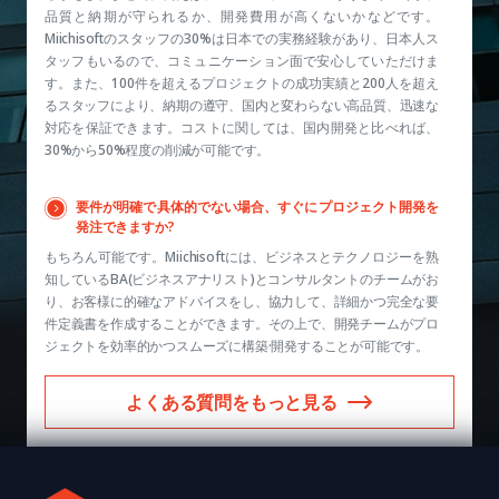
品質と納期が守られるか、開発費用が高くないかなどです。
Miichisoftのスタッフの30%は日本での実務経験があり、日本人ス
タッフもいるので、コミュニケーション面で安心していただけま
す。また、100件を超えるプロジェクトの成功実績と200人を超え
るスタッフにより、納期の遵守、国内と変わらない高品質、迅速な
対応を保証できます。コストに関しては、国内開発と比べれば、
30%から50%程度の削減が可能です。
要件が明確で具体的でない場合、すぐにプロジェクト開発を
発注できますか?
もちろん可能です。Miichisoftには、ビジネスとテクノロジーを熟
知しているBA(ビジネスアナリスト)とコンサルタントのチームがお
り、お客様に的確なアドバイスをし、協力して、詳細かつ完全な要
件定義書を作成することができます。その上で、開発チームがプロ
ジェクトを効率的かつスムーズに構築·開発することが可能です。
よくある質問をもっと見る