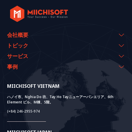
会社概要
会社概要
トピック
代表のメッセージ
イベント & ウェビナー
サービス
沿革
資料室
AI CO-CREATION
事例
経営理念
ブログ
GROWTH LAB
Dify導入支援
事例紹介
価値観
ニュース
AI+ SOLUTIONS
AI PoC開発
Core Lab
MIICHISOFT VIETNAM
実績
FAQ
VIETNAM BRIDGE
System Lab
AI+ Products
お客様の声
ハノイ市、Nghia Do 坊、Tay Ho Tayニューアーバンエリア、6th
Element ビル、M棟、5階。
Power Lab
BOTモデル
AI+ Package
Meet AI+
(+84) 246-2955-974
Cloud Lab
法人設立支援
AIDO
Multi-Agent Package
Doc AI+
Camera AI Package