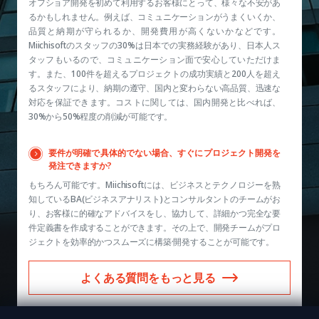
オフショア開発を初めて利用するお客様にとって、様々な不安があ
るかもしれません。例えば、コミュニケーションがうまくいくか、
品質と納期が守られるか、開発費用が高くないかなどです。
Miichisoftのスタッフの30%は日本での実務経験があり、日本人ス
タッフもいるので、コミュニケーション面で安心していただけま
す。また、100件を超えるプロジェクトの成功実績と200人を超え
るスタッフにより、納期の遵守、国内と変わらない高品質、迅速な
対応を保証できます。コストに関しては、国内開発と比べれば、
30%から50%程度の削減が可能です。
要件が明確で具体的でない場合、すぐにプロジェクト開発を
発注できますか?
もちろん可能です。Miichisoftには、ビジネスとテクノロジーを熟
知しているBA(ビジネスアナリスト)とコンサルタントのチームがお
り、お客様に的確なアドバイスをし、協力して、詳細かつ完全な要
件定義書を作成することができます。その上で、開発チームがプロ
ジェクトを効率的かつスムーズに構築·開発することが可能です。
よくある質問をもっと見る