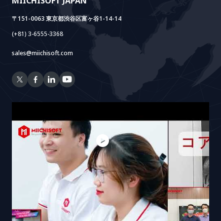
MIICHISOFT JAPAN
RAG Package
〒151-0063 東京都渋谷区富ヶ谷1-14-14
(+81) 3-6555-3368
sales@miichisoft.com