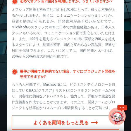
初めてオフショア開発を利用しますが、うまくいきますか？
オフショア開発を初めて利用するお客様にとって、様々な不安があ
るかもしれません。例えば、コミュニケーションがうまくいくか、
品質と納期が守られるか、開発費用が高くないかなどです。
Miichisoftのスタッフの30%は日本での実務経験があり、日本人ス
タッフもいるので、コミュニケーション面で安心していただけま
す。また、100件を超えるプロジェクトの成功実績と200人を超え
るスタッフにより、納期の遵守、国内と変わらない高品質、迅速な
対応を保証できます。コストに関しては、国内開発と比べれば、
30%から50%程度の削減が可能です。
要件が明確で具体的でない場合、すぐにプロジェクト開発を
発注できますか?
もちろん可能です。Miichisoftには、ビジネスとテクノロジーを熟
知しているBA(ビジネスアナリスト)とコンサルタントのチームがお
り、お客様に的確なアドバイスをし、協力して、詳細かつ完全な要
件定義書を作成することができます。その上で、開発チームがプロ
ジェクトを効率的かつスムーズに構築·開発することが可能です。
よくある質問をもっと見る